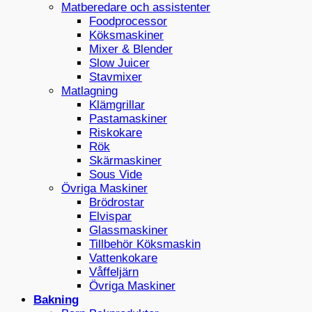
Matberedare och assistenter
Foodprocessor
Köksmaskiner
Mixer & Blender
Slow Juicer
Stavmixer
Matlagning
Klämgrillar
Pastamaskiner
Riskokare
Rök
Skärmaskiner
Sous Vide
Övriga Maskiner
Brödrostar
Elvispar
Glassmaskiner
Tillbehör Köksmaskin
Vattenkokare
Våffeljärn
Övriga Maskiner
Bakning