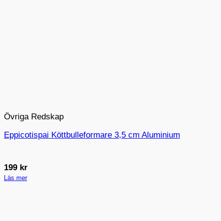
Övriga Redskap
Eppicotispai Köttbulleformare 3,5 cm Aluminium
199
kr
Läs mer