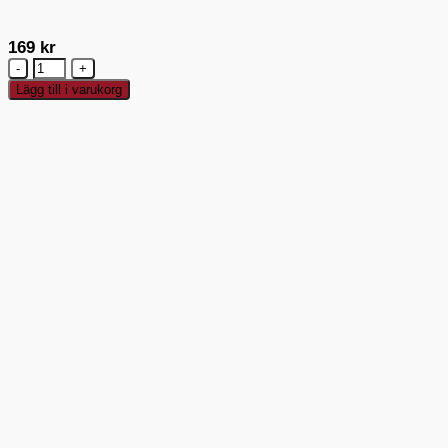
169
kr
iGenietti
Burköppnare
Lägg till i varukorg
Rostfri
mängd