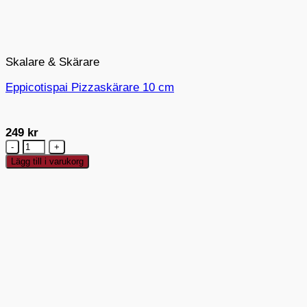
Skalare & Skärare
Eppicotispai Pizzaskärare 10 cm
249
kr
Eppicotispai
Pizzaskärare
Lägg till i varukorg
10
cm
mängd