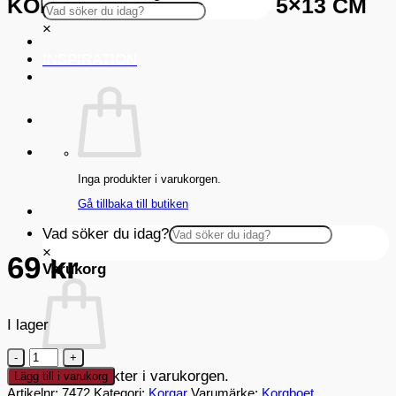
KORGBOET BRÖDKORG 5×13 CM
×
INSPIRATION
Inga produkter i varukorgen.
Gå tillbaka till butiken
Vad söker du idag?
×
69
kr
Varukorg
I lager
Korgboet
Brödkorg
Inga produkter i varukorgen.
Lägg till i varukorg
5x13
Artikelnr:
7472
Kategori:
Korgar
Varumärke:
Korgboet