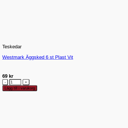
Teskedar
Westmark Äggsked 6 st Plast Vit
69
kr
Westmark
Äggsked
Lägg till i varukorg
6
st
Plast
Vit
mängd