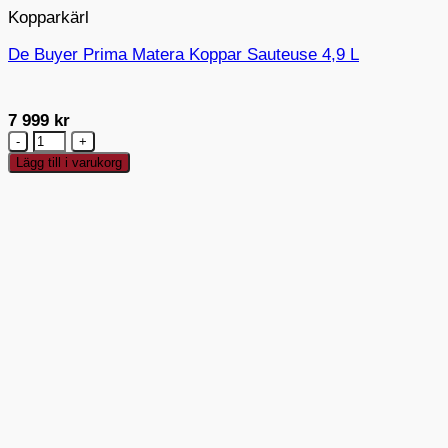
Kopparkärl
De Buyer Prima Matera Koppar Sauteuse 4,9 L
7 999
kr
De
Buyer
Lägg till i varukorg
Prima
Matera
Koppar
Sauteuse
4,9
L
mängd