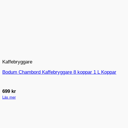
Kaffebryggare
Bodum Chambord Kaffebryggare 8 koppar 1 L Koppar
699
kr
Läs mer