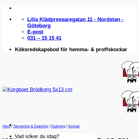
Skip
to
Lilla Klädpressaregatan 11 - Nordstan -
content
Göteborg
E-post
031 – 15 15 41
Köksredskapsbod för hemma- & proffskockar
Hem
/
Servering & Dukning
/
Dukning
/
Korgar
Vad söker du idag?