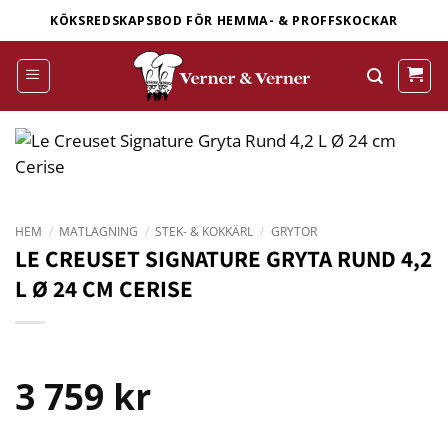
Skip
KÖKSREDSKAPSBOD FÖR HEMMA- & PROFFSKOCKAR
to
content
HEM
/
MATLAGNING
/
STEK- & KOKKÄRL
/
GRYTOR
LE CREUSET SIGNATURE GRYTA RUND 4,2
L Ø 24 CM CERISE
3 759
kr