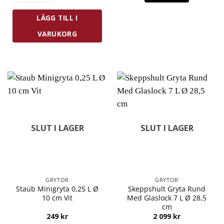
1
1
999 kr.
449 kr.
LÄGG TILL I
VARUKORG
SLUT I LAGER
SLUT I LAGER
GRYTOR
GRYTOR
Staub Minigryta 0,25 L Ø
Skeppshult Gryta Rund
10 cm Vit
Med Glaslock 7 L Ø 28,5
cm
249
kr
2 099
kr