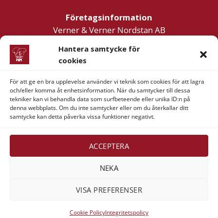
Företagsinformation
Verner & Verner Nordstan AB
Lilla Klädpressaregatan 11
Hantera samtycke för
411 05 Göteborg
cookies
För att ge en bra upplevelse använder vi teknik som cookies för att lagra
och/eller komma åt enhetsinformation. När du samtycker till dessa
tekniker kan vi behandla data som surfbeteende eller unika ID:n på
denna webbplats. Om du inte samtycker eller om du återkallar ditt
samtycke kan detta påverka vissa funktioner negativt.
Visa
MasterCard
American
Swish
Express
(SE)
Alla rättigheter reserverade 2026 ©
Verner & Verner
ACCEPTERA
Nordstan AB
NEKA
VISA PREFERENSER
Cookie Policy
Integritetspolicy