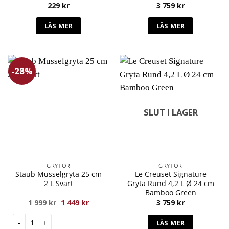
229
kr
3 759
kr
LÄS MER
LÄS MER
-28%
SLUT I LAGER
GRYTOR
GRYTOR
Staub Musselgryta 25 cm
Le Creuset Signature
2 L Svart
Gryta Rund 4,2 L Ø 24 cm
Bamboo Green
Det
Det
1 999
kr
1 449
kr
3 759
kr
ursprungliga
nuvarande
priset
priset
Staub Musselgryta 25 cm 2 L Svart mängd
LÄS MER
var:
är: