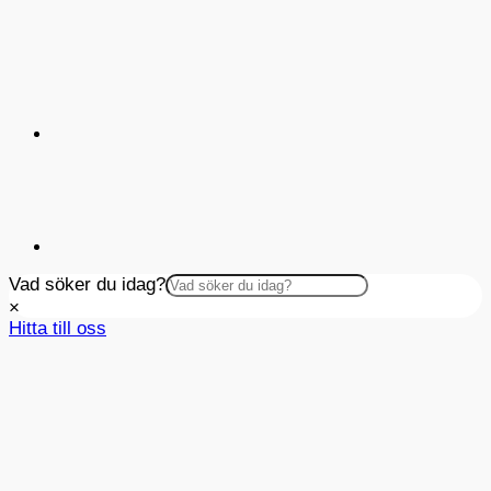
5x5
cm
mängd
Vad söker du idag?
×
Hitta till oss