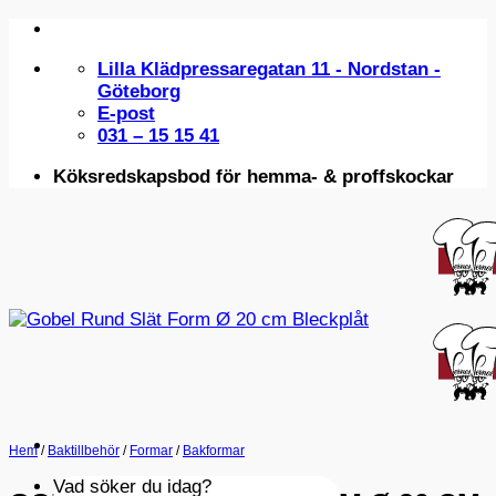
Skip
to
Lilla Klädpressaregatan 11 - Nordstan -
content
Göteborg
E-post
031 – 15 15 41
Köksredskapsbod för hemma- & proffskockar
Hem
/
Baktillbehör
/
Formar
/
Bakformar
Vad söker du idag?