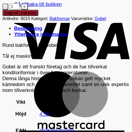
Gå tillbaka till butiken
Gobel
Rund
Lägg till i varukorg
V
Slät
Artikelnr:
6015
Kategori:
Bakformar
Varumärke:
Gobel
Form
Beskrivning
Ø
Ytterligare information
20
cm
Rund bakform från Gobel.
Bleckplåt
mängd
Tål ej maskindisk.
Gobel är ett franskt företag och de har tillverkat
konditoriformar i över fem generationer.
M
Denna långa historia har utan tvekan gett mycket
kännedom och oersättlig erfarenhet samt en unik expertis
inom tillverkning av formar och burkar.
Vikt
0,23 kg
Höjd
4.50
EAN
3075301237308