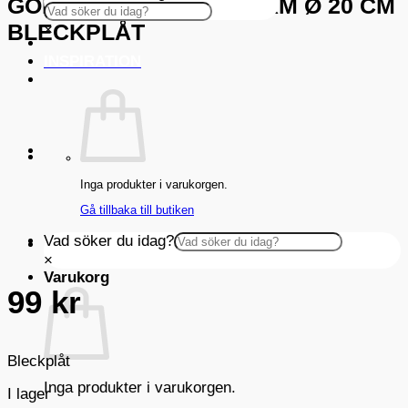
GOBEL RUND SLÄT FORM Ø 20 CM
BLECKPLÅT
×
INSPIRATION
Inga produkter i varukorgen.
Gå tillbaka till butiken
Vad söker du idag?
×
Varukorg
99
kr
Bleckplåt
Inga produkter i varukorgen.
I lager