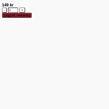
149
kr
Silikomart
Classic
Lägg till i varukorg
Madeleineform
mängd