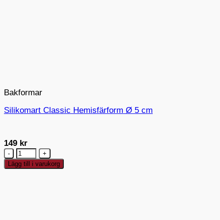
Bakformar
Silikomart Classic Hemisfärform Ø 5 cm
149
kr
Silikomart
Classic
Lägg till i varukorg
Hemisfärform
Ø
5
cm
mängd