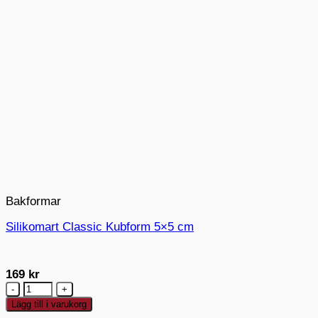
Bakformar
Silikomart Classic Kubform 5×5 cm
169
kr
Silikomart
Classic
Lägg till i varukorg
Kubform