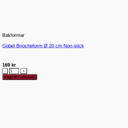
Bakformar
Gobel Briocheform Ø 20 cm Non-stick
169
kr
Gobel
Briocheform
Lägg till i varukorg
Ø
20
cm
Non-
stick
mängd