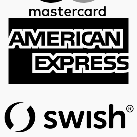
A
E
S
(