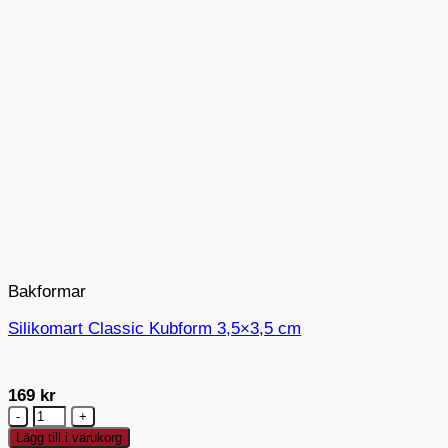
Bakformar
Silikomart Classic Kubform 3,5×3,5 cm
169
kr
Silikomart
Classic
Lägg till i varukorg