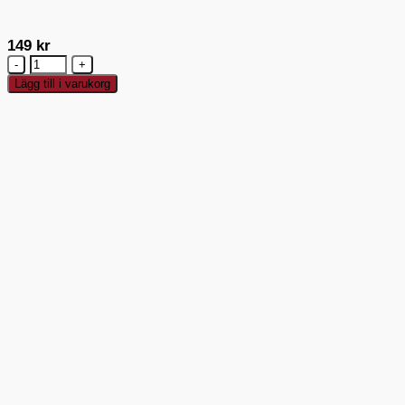
149
kr
Silikomart
Classic
Lägg till i varukorg
Financiersform
mängd