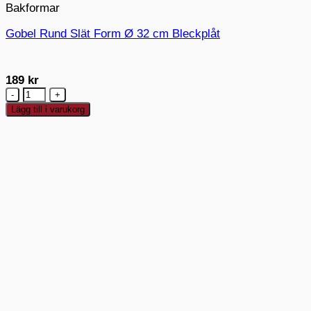
Bakformar
Gobel Rund Slät Form Ø 32 cm Bleckplåt
189
kr
Gobel
Rund
Lägg till i varukorg
Slät
Form
Ø
32
cm
Bleckplåt
mängd