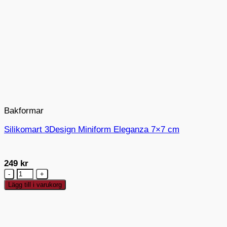
Bakformar
Silikomart 3Design Miniform Eleganza 7×7 cm
249
kr
Silikomart
3Design
Lägg till i varukorg
Miniform
Eleganza
7x7
cm