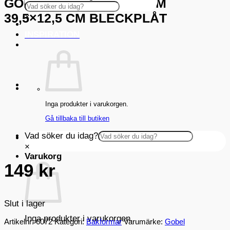
GOBEL MADELEINEFORM
39,5×12,5 CM BLECKPLÅT
×
INSPIRATION
Inga produkter i varukorgen.
Gå tillbaka till butiken
Vad söker du idag?
×
Varukorg
149
kr
Slut i lager
Inga produkter i varukorgen.
Artikelnr:
6072
Kategori:
Bakformar
Varumärke:
Gobel