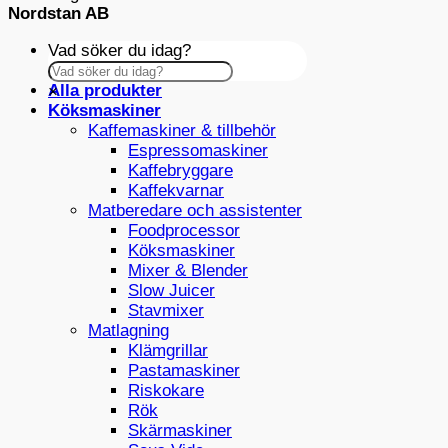
Nordstan AB
Vad söker du idag?
Alla produkter
×
Köksmaskiner
Kaffemaskiner & tillbehör
Espressomaskiner
Kaffebryggare
Kaffekvarnar
Matberedare och assistenter
Foodprocessor
Köksmaskiner
Mixer & Blender
Slow Juicer
Stavmixer
Matlagning
Klämgrillar
Pastamaskiner
Riskokare
Rök
Skärmaskiner