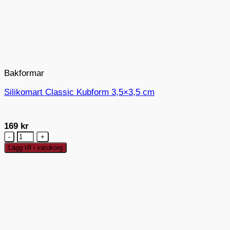
Bakformar
Silikomart Classic Kubform 3,5×3,5 cm
169
kr
Silikomart
Classic
Lägg till i varukorg
Kubform
3,5x3,5
cm
mängd