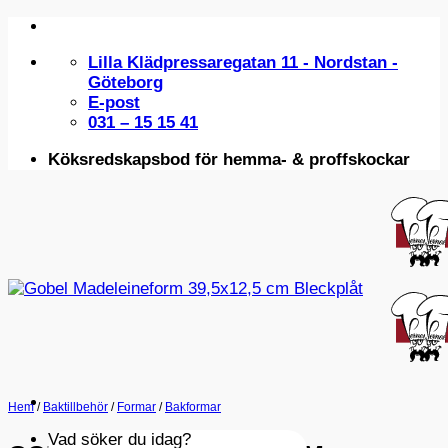
Skip
to
Lilla Klädpressaregatan 11 - Nordstan -
content
Göteborg
E-post
031 – 15 15 41
Köksredskapsbod för hemma- & proffskockar
Hem
/
Baktillbehör
/
Formar
/
Bakformar
Vad söker du idag?