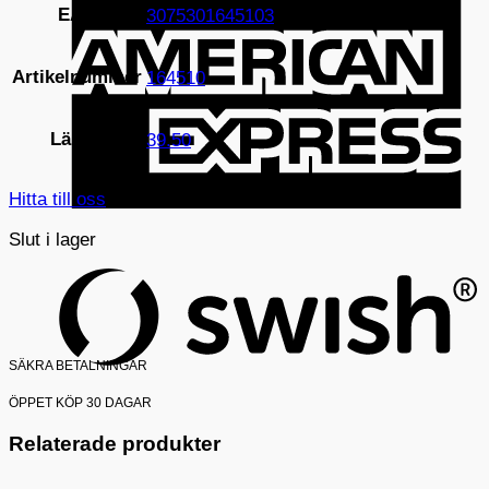
A
EAN
3075301645103
E
Artikelnummer
164510
Längd
39.50
Hitta till oss
S
Slut i lager
(
SÄKRA BETALNINGAR
ÖPPET KÖP 30 DAGAR
Relaterade produkter