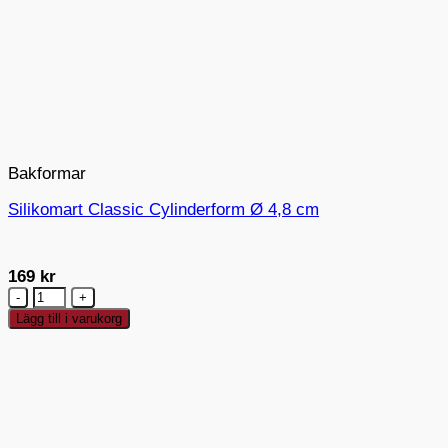
Bakformar
Silikomart Classic Cylinderform Ø 4,8 cm
169
kr
Silikomart
Classic
Lägg till i varukorg
Cylinderform
Ø
4,8
cm
mängd