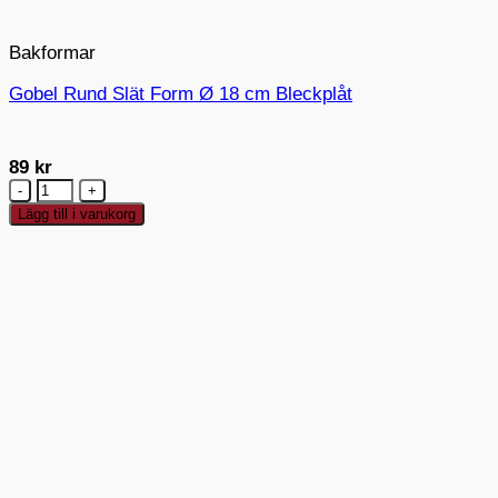
Bakformar
Gobel Rund Slät Form Ø 18 cm Bleckplåt
89
kr
Gobel
Rund
Lägg till i varukorg
Slät
Form
Ø
18
cm
Bleckplåt
mängd