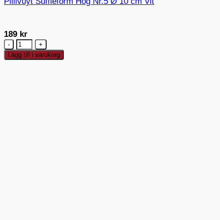
Pillivuyt Suffléform Hög Nr.5 Ø 10 cm Vit
189
kr
Pillivuyt
Suffléform
Lägg till i varukorg
Hög
Nr.5
Ø
10
cm
Vit
mängd