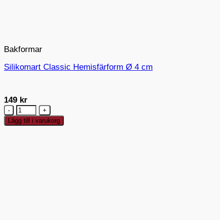
Bakformar
Silikomart Classic Hemisfärform Ø 4 cm
149
kr
Silikomart
Classic
Lägg till i varukorg
Hemisfärform
Ø
4
cm
mängd