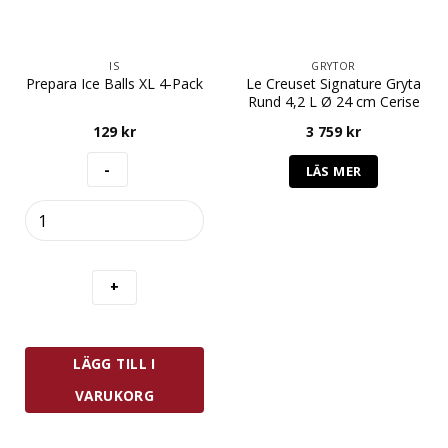
IS
GRYTOR
Le Creuset Signature Gryta
Prepara Ice Balls XL 4-Pack
Rund 4,2 L Ø 24 cm Cerise
129
kr
3 759
kr
LÄS MER
Prepara
Ice
Balls
XL
4-
Pack
mängd
LÄGG TILL I
VARUKORG