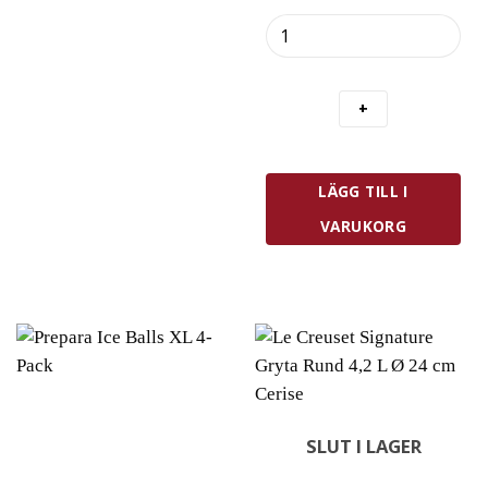
Westmark
Äggsked
6
st
Plast
Vit
mängd
LÄGG TILL I
VARUKORG
SLUT I LAGER