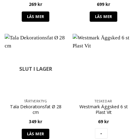
269
kr
699
kr
LÄS MER
LÄS MER
SLUT I LAGER
TÅRTVERKTYG
TESKEDAR
Tala Dekorationsfat Ø 28
Westmark Äggsked 6 st
cm
Plast Vit
349
kr
69
kr
LÄS MER