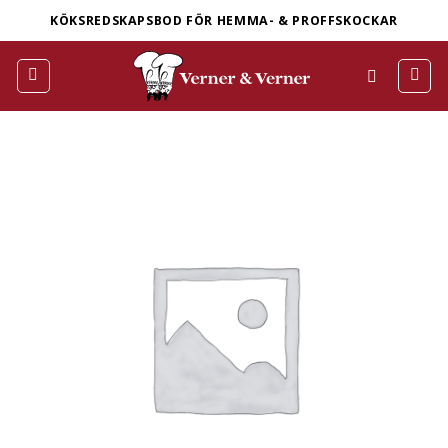
Skip
KÖKSREDSKAPSBOD FÖR HEMMA- & PROFFSKOCKAR
to
content