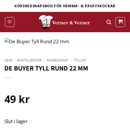
Skip
KÖKSREDSKAPSBOD FÖR HEMMA- & PROFFSKOCKAR
to
content
HEM
/
BAKTILLBEHÖR
/
BAKREDSKAP
/
TYLLAR
DE BUYER TYLL RUND 22 MM
49
kr
Slut i lager