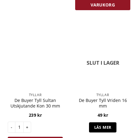
VARUKORG
SLUT I LAGER
TYLLAR
TYLLAR
De Buyer Tyll Sultan
De Buyer Tyll Vriden 16
Utskjutande Kon 30 mm
mm
239
kr
49
kr
De Buyer Tyll Sultan Utskjutande Kon 30 mm mängd
LÄS MER