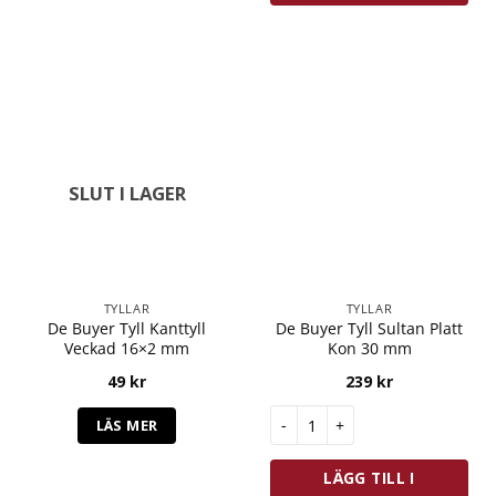
SLUT I LAGER
TYLLAR
TYLLAR
De Buyer Tyll Kanttyll
De Buyer Tyll Sultan Platt
Veckad 16×2 mm
Kon 30 mm
49
kr
239
kr
De Buyer Tyll Sultan Platt Ko
LÄS MER
LÄGG TILL I