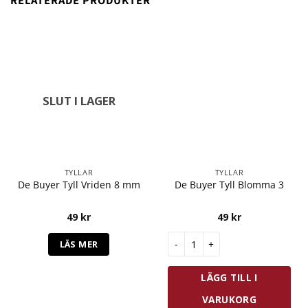
RELATERADE PRODUKTER
SLUT I LAGER
TYLLAR
TYLLAR
De Buyer Tyll Vriden 8 mm
De Buyer Tyll Blomma 3
49
kr
49
kr
De Buyer Tyll Blomma 3 mängd
LÄS MER
LÄGG TILL I
VARUKORG