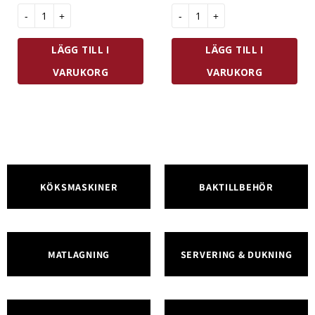
De Buyer Tyll Blomma 1 mängd
De Buyer Tyll Blomma 2 mängd
LÄGG TILL I
LÄGG TILL I
VARUKORG
VARUKORG
KÖKSMASKINER
BAKTILLBEHÖR
MATLAGNING
SERVERING & DUKNING