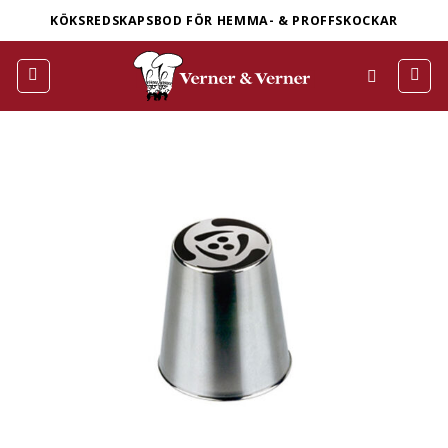
Skip
KÖKSREDSKAPSBOD FÖR HEMMA- & PROFFSKOCKAR
to
content