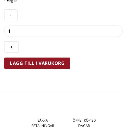
De
Buyer
Tyll
Blomma
2
mängd
LÄGG TILL I VARUKORG
SÄKRA
ÖPPET KÖP 30
BETALNINGAR
DAGAR