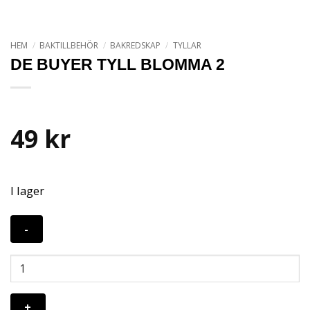
HEM
/
BAKTILLBEHÖR
/
BAKREDSKAP
/
TYLLAR
DE BUYER TYLL BLOMMA 2
49
kr
I lager
De
Buyer
Tyll
Blomma