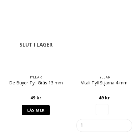
SLUT I LAGER
TYLLAR
TYLLAR
De Buyer Tyll Gräs 13 mm
Vitali Tyll Stjärna 4 mm
49
kr
49
kr
LÄS MER
Vitali
Tyll
Stjärna