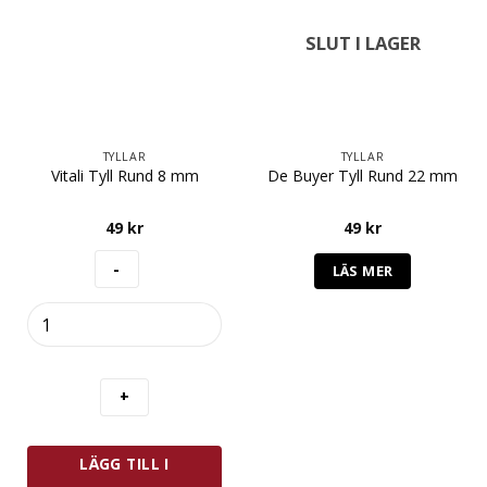
SLUT I LAGER
TYLLAR
TYLLAR
Vitali Tyll Rund 8 mm
De Buyer Tyll Rund 22 mm
49
kr
49
kr
LÄS MER
Vitali
Tyll
Rund
8
mm
mängd
LÄGG TILL I