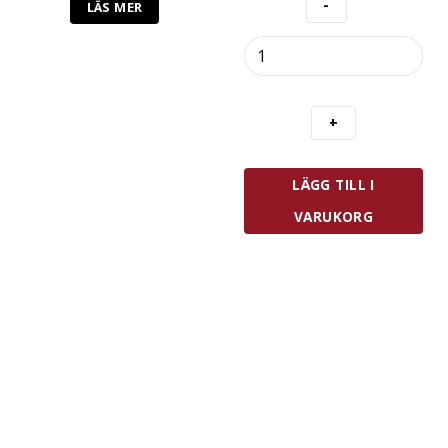
LÄS MER
De
Buyer
Tyll
Blomma
1
mängd
LÄGG TILL I
VARUKORG