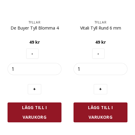
TYLLAR
TYLLAR
De Buyer Tyll Blomma 4
Vitali Tyll Rund 6 mm
49
kr
49
kr
De
Vitali
Buyer
Tyll
Tyll
Rund
Blomma
6
4
mm
mängd
mängd
LÄGG TILL I
LÄGG TILL I
VARUKORG
VARUKORG