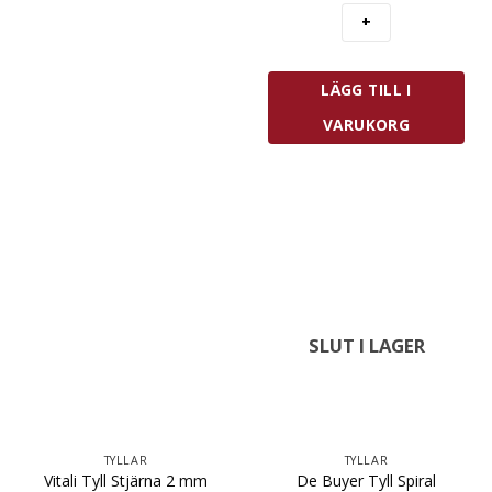
4
mm
mängd
LÄGG TILL I
VARUKORG
SLUT I LAGER
TYLLAR
TYLLAR
Vitali Tyll Stjärna 2 mm
De Buyer Tyll Spiral