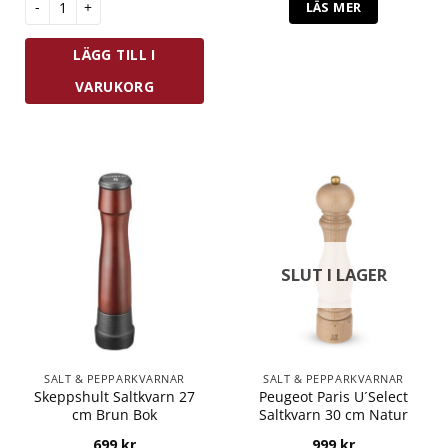
LÄS MER
LÄGG TILL I
VARUKORG
SLUT I LAGER
SALT & PEPPARKVARNAR
SALT & PEPPARKVARNAR
Skeppshult Saltkvarn 27
Peugeot Paris U´Select
cm Brun Bok
Saltkvarn 30 cm Natur
699
kr
999
kr