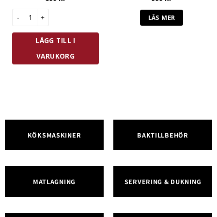
Skeppshult Saltkvarn 27 cm Brun Bok mängd
LÄS MER
LÄGG TILL I
VARUKORG
KÖKSMASKINER
BAKTILLBEHÖR
MATLAGNING
SERVERING & DUKNING