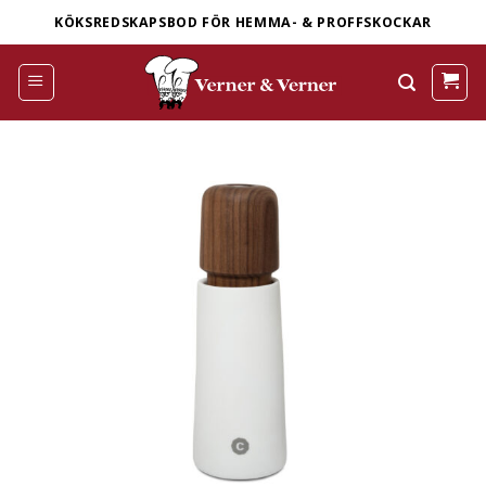
Skip
KÖKSREDSKAPSBOD FÖR HEMMA- & PROFFSKOCKAR
to
content