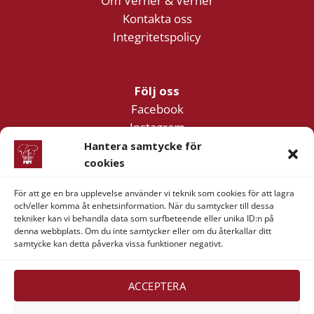
Om Verner & Verner
Kontakta oss
Integritetspolicy
Följ oss
Facebook
Instagram
YouTube
Hantera samtycke för
cookies
För att ge en bra upplevelse använder vi teknik som cookies för att lagra
Företagsinformation
och/eller komma åt enhetsinformation. När du samtycker till dessa
Verner & Verner Nordstan AB
tekniker kan vi behandla data som surfbeteende eller unika ID:n på
denna webbplats. Om du inte samtycker eller om du återkallar ditt
Lilla Klädpressaregatan 11
samtycke kan detta påverka vissa funktioner negativt.
411 05 Göteborg
ACCEPTERA