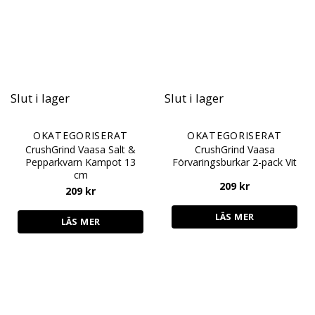
Slut i lager
Slut i lager
OKATEGORISERAT
OKATEGORISERAT
CrushGrind Vaasa Salt &
CrushGrind Vaasa
Pepparkvarn Kampot 13
Förvaringsburkar 2-pack Vit
cm
209
kr
209
kr
LÄS MER
LÄS MER