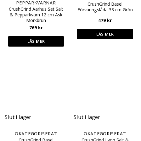
PEPPARKVARNAR
CrushGrind Basel
CrushGrind Aarhus Set Salt
Förvaringslåda 33 cm Grön
& Pepparkvarn 12 cm Ask
Mörkbrun
479
kr
769
kr
LÄS MER
LÄS MER
Slut i lager
Slut i lager
OKATEGORISERAT
OKATEGORISERAT
CrushGrind Basel
CrushGrind Lyon Salt &