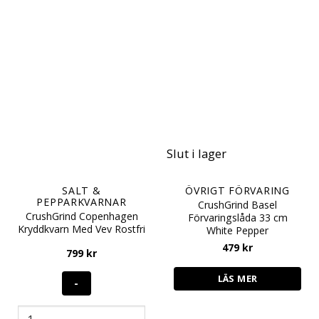
Slut i lager
SALT &
ÖVRIGT FÖRVARING
PEPPARKVARNAR
CrushGrind Basel
CrushGrind Copenhagen
Förvaringslåda 33 cm
Kryddkvarn Med Vev Rostfri
White Pepper
479
kr
799
kr
LÄS MER
CrushGrind