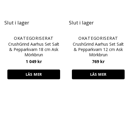
Slut i lager
Slut i lager
OKATEGORISERAT
OKATEGORISERAT
CrushGrind Aarhus Set Salt
CrushGrind Aarhus Set Salt
& Pepparkvarn 18 cm Ask
& Pepparkvarn 12 cm Ask
Mörkbrun
Mörkbrun
1 049
kr
769
kr
LÄS MER
LÄS MER