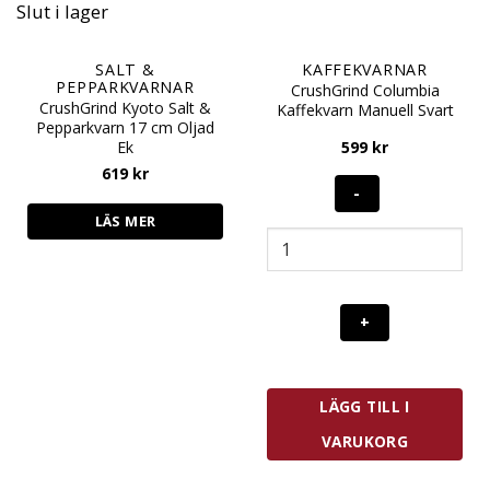
Slut i lager
SALT &
KAFFEKVARNAR
PEPPARKVARNAR
CrushGrind Columbia
CrushGrind Kyoto Salt &
Kaffekvarn Manuell Svart
Pepparkvarn 17 cm Oljad
Ek
599
kr
619
kr
LÄS MER
CrushGrind
Columbia
Kaffekvarn
Manuell
Svart
mängd
LÄGG TILL I
VARUKORG