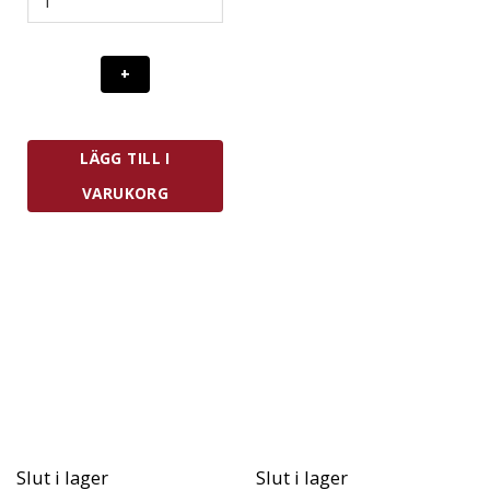
Copenhagen
Kryddkvarn
Med
Vev
Rostfri
mängd
LÄGG TILL I
VARUKORG
Slut i lager
Slut i lager