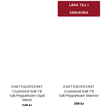
LÄGG TILL I
VARUKORG
OKATEGORISERAT
OKATEGORISERAT
CrushGrind Ställ Till
CrushGrind Ställ Till
Salt/Pepparkvarn Oljad
Salt/Pepparkvarn Marmor
Valnöt
399
kr
349
kr