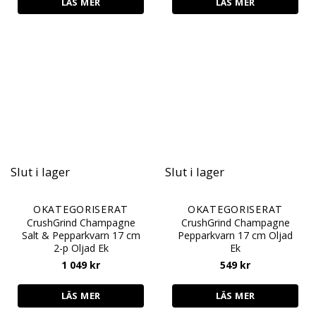
LÄS MER
LÄS MER
Slut i lager
Slut i lager
OKATEGORISERAT
OKATEGORISERAT
CrushGrind Champagne
CrushGrind Champagne
Salt & Pepparkvarn 17 cm
Pepparkvarn 17 cm Oljad
2-p Oljad Ek
Ek
1 049
kr
549
kr
LÄS MER
LÄS MER