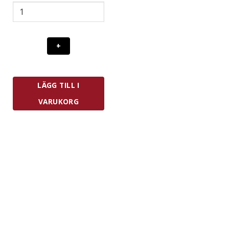
CrushGrind
Ställ
mängd
LÄGG TILL I
VARUKORG