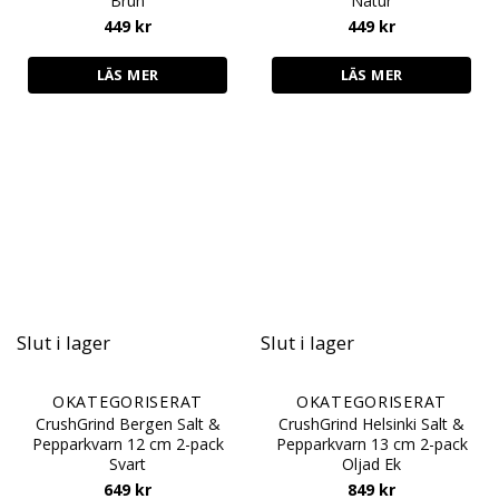
Brun
Natur
449
kr
449
kr
LÄS MER
LÄS MER
Slut i lager
Slut i lager
OKATEGORISERAT
OKATEGORISERAT
CrushGrind Bergen Salt &
CrushGrind Helsinki Salt &
Pepparkvarn 12 cm 2-pack
Pepparkvarn 13 cm 2-pack
Svart
Oljad Ek
649
kr
849
kr