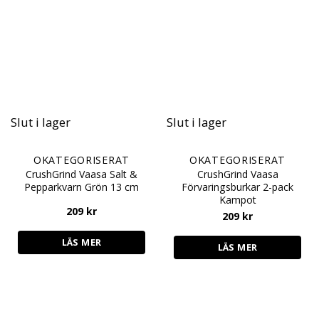
Slut i lager
Slut i lager
OKATEGORISERAT
OKATEGORISERAT
CrushGrind Vaasa Salt &
CrushGrind Vaasa
Pepparkvarn Grön 13 cm
Förvaringsburkar 2-pack
Kampot
209
kr
209
kr
LÄS MER
LÄS MER