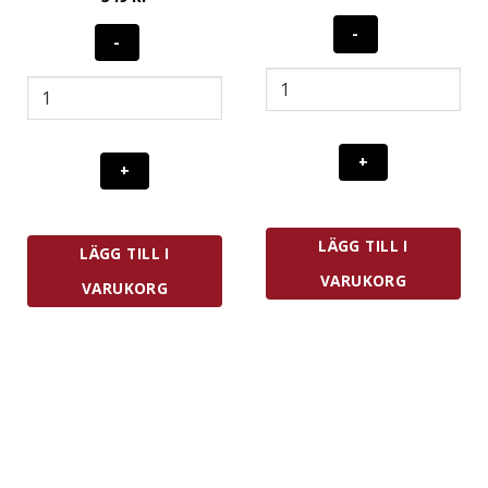
CrushGrind
CrushGrind
Ställ
Ställ
Till
Till
Salt/Pepparkvarn
Salt/Pepparkvarn
Marmor
Oljad
mängd
Valnöt
mängd
LÄGG TILL I
LÄGG TILL I
VARUKORG
VARUKORG