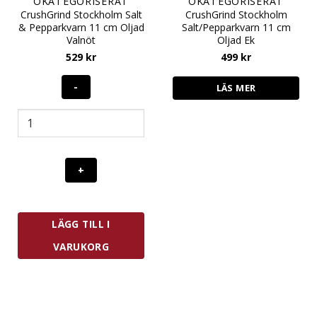
OKATEGORISERAT
OKATEGORISERAT
CrushGrind Stockholm Salt
CrushGrind Stockholm
& Pepparkvarn 11 cm Oljad
Salt/Pepparkvarn 11 cm
Valnöt
Oljad Ek
529
kr
499
kr
LÄS MER
CrushGrind
Stockholm
Salt
&
Pepparkvarn
11
cm
Oljad
LÄGG TILL I
Valnöt
mängd
VARUKORG