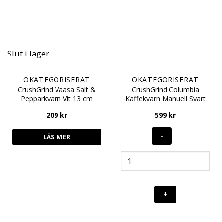
Slut i lager
OKATEGORISERAT
OKATEGORISERAT
CrushGrind Vaasa Salt &
CrushGrind Columbia
Pepparkvarn Vit 13 cm
Kaffekvarn Manuell Svart
209
kr
599
kr
LÄS MER
CrushGrind
Columbia
Kaffekvarn
Manuell
Svart
mängd