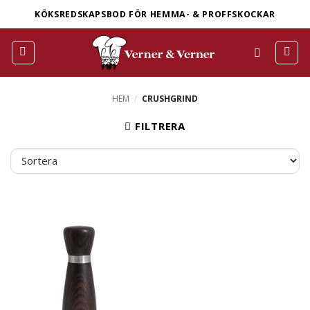
Skip
KÖKSREDSKAPSBOD FÖR HEMMA- & PROFFSKOCKAR
to
content
HEM
/
CRUSHGRIND
FILTRERA