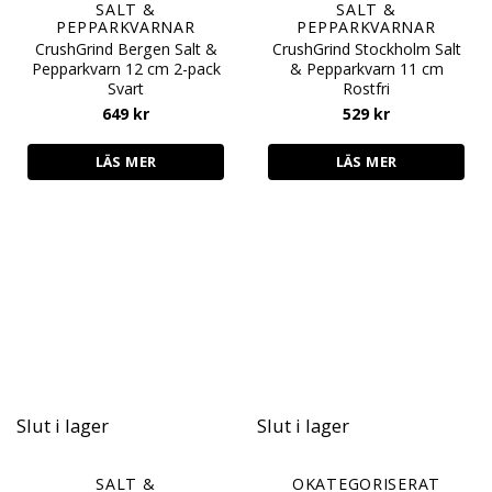
SALT &
SALT &
PEPPARKVARNAR
PEPPARKVARNAR
CrushGrind Bergen Salt &
CrushGrind Stockholm Salt
Pepparkvarn 12 cm 2-pack
& Pepparkvarn 11 cm
Svart
Rostfri
649
kr
529
kr
LÄS MER
LÄS MER
Slut i lager
Slut i lager
SALT &
OKATEGORISERAT