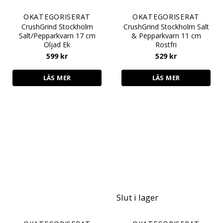
OKATEGORISERAT
OKATEGORISERAT
CrushGrind Stockholm
CrushGrind Stockholm Salt
Salt/Pepparkvarn 17 cm
& Pepparkvarn 11 cm
Oljad Ek
Rostfri
599
kr
529
kr
LÄS MER
LÄS MER
Slut i lager