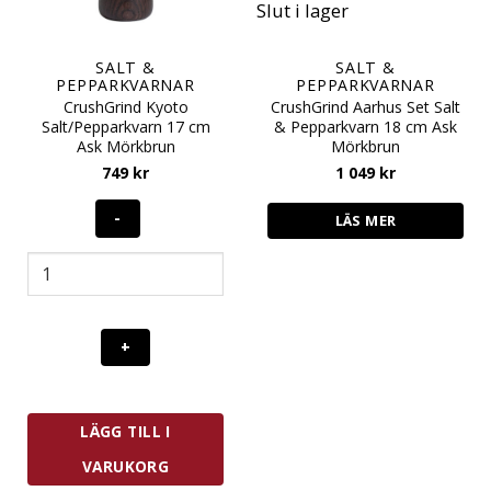
Slut i lager
SALT &
SALT &
PEPPARKVARNAR
PEPPARKVARNAR
CrushGrind Kyoto
CrushGrind Aarhus Set Salt
Salt/Pepparkvarn 17 cm
& Pepparkvarn 18 cm Ask
Ask Mörkbrun
Mörkbrun
749
kr
1 049
kr
LÄS MER
CrushGrind
Kyoto
Salt/Pepparkvarn
17
cm
Ask
Mörkbrun
mängd
LÄGG TILL I
VARUKORG