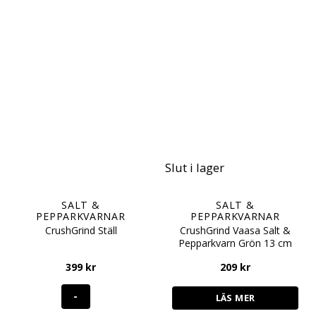
Slut i lager
SALT &
SALT &
PEPPARKVARNAR
PEPPARKVARNAR
CrushGrind Vaasa Salt &
CrushGrind Ställ
Pepparkvarn Grön 13 cm
399
kr
209
kr
LÄS MER