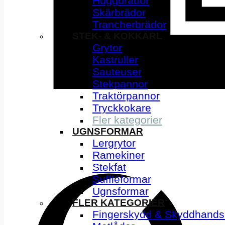
Huggbrädor
Skärbrädor
Trancherbrädor
STEK- & KOKKÄRL
Grytor
Kastruller
Sauteuser
Stekpannor
Traktörpannor
Tryckkokare
Fler kategorier
UGNSFORMAR
Lergrytor
Ramekiner
Stekfat
Suffléformar
Ugnsformar
FLER KATEGORIER
Fingerskydd & Skyddhands