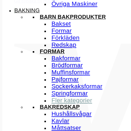
Gå tillbaka till butiken
Övriga Maskiner
BAKNING
BARN BAKPRODUKTER
Bakset
Formar
Förkläden
Redskap
FORMAR
Bakformar
Brödformar
Muffinsformar
Pajformar
Sockerkaksformar
Springformar
Fler kategorier
BAKREDSKAP
Hushållsvågar
Kavlar
Måttsatser