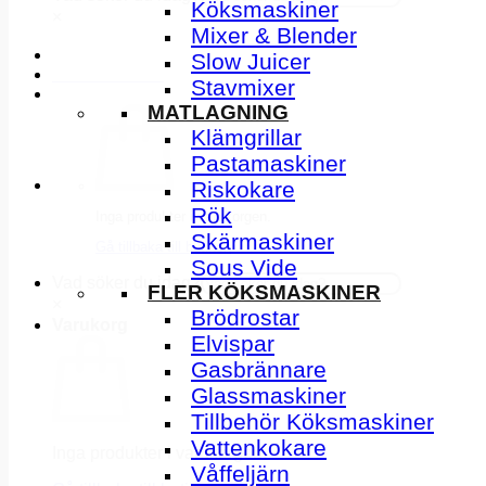
Köksmaskiner
×
Mixer & Blender
Slow Juicer
INSPIRATION
Stavmixer
MATLAGNING
Klämgrillar
Pastamaskiner
Riskokare
Rök
Inga produkter i varukorgen.
Skärmaskiner
Gå tillbaka till butiken
Sous Vide
Vad söker du idag?
FLER KÖKSMASKINER
×
Brödrostar
Varukorg
Elvispar
Gasbrännare
Glassmaskiner
Tillbehör Köksmaskiner
Vattenkokare
Inga produkter i varukorgen.
Våffeljärn