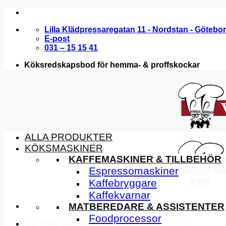
Skip
to
Lilla Klädpressaregatan 11 - Nordstan - Götebo
content
E-post
031 – 15 15 41
Köksredskapsbod för hemma- & proffskockar
ALLA PRODUKTER
KÖKSMASKINER
KAFFEMASKINER & TILLBEHÖR
Espressomaskiner
Kaffebryggare
Kaffekvarnar
MATBEREDARE & ASSISTENTER
Foodprocessor
Vad söker du idag?