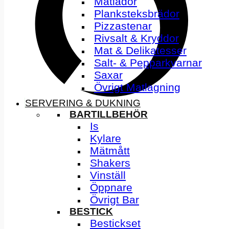
Matlådor
Planksteksbrädor
Pizzastenar
Rivsalt & Kryddor
Mat & Delikatesser
Salt- & Pepparkvarnar
Saxar
Övrigt Matlagning
SERVERING & DUKNING
BARTILLBEHÖR
Is
Kylare
Mätmått
Shakers
Vinställ
Öppnare
Övrigt Bar
BESTICK
Bestickset