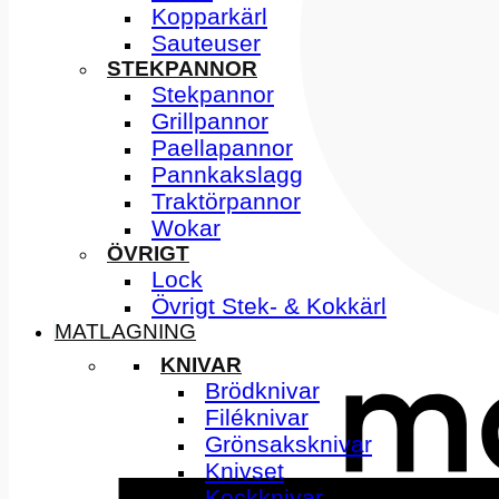
Kopparkärl
Sauteuser
STEKPANNOR
Stekpannor
Grillpannor
Paellapannor
Pannkakslagg
Traktörpannor
Wokar
ÖVRIGT
Lock
Övrigt Stek- & Kokkärl
MATLAGNING
KNIVAR
Brödknivar
Filéknivar
Grönsaksknivar
Knivset
Kockknivar