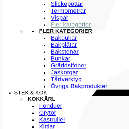
Slickepottar
Termometrar
Vispar
Fler kategorier
FLER KATEGORIER
Bakdukar
Bakplåtar
Bakstenar
Bunkar
Gräddsifoner
Jäskorgar
Tårtverktyg
Övriga Bakprodukter
STEK & KOK
KOKKÄRL
Fonduer
Grytor
Kastruller
Kittlar