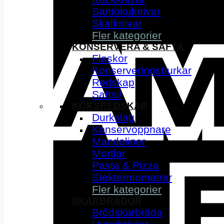
Santokuknivar
Skalknivar
Fler kategorier
KONSERVERA & SAFTA
Flaskor
Konserveringsburkar
Redskap
Saftsil
KÖKSREDSKAP
Durkslag
Konservöppnare
Mandoliner
Mortlar
Pasta & Pizza
Stektermometrar
Fler kategorier
SKÄRBRÄDOR
Brödskärbräda