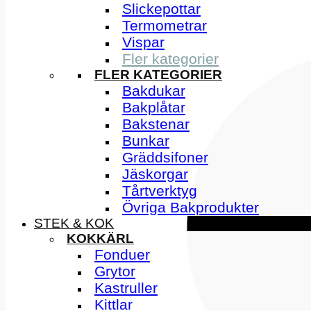
Slickepottar
Termometrar
Vispar
Fler kategorier
FLER KATEGORIER
Bakdukar
Bakplåtar
Bakstenar
Bunkar
Gräddsifoner
Jäskorgar
Tårtverktyg
Övriga Bakprodukter
STEK & KOK
KOKKÄRL
Fonduer
Grytor
Kastruller
Kittlar