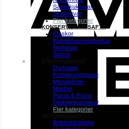
Santokuknivar
Skalknivar
Fler kategorier
KONSERVERA & SAFTA
Flaskor
Konserveringsburkar
Redskap
Saftsil
KÖKSREDSKAP
Durkslag
Konservöppnare
Mandoliner
Mortlar
Pasta & Pizza
Stektermometrar
Fler kategorier
SKÄRBRÄDOR
Brödskärbräda