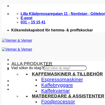
Skip
to
Lilla Klädpressaregatan 11 - Nordstan - Götebo
content
E-post
031 – 15 15 41
Köksredskapsbod för hemma- & proffskockar
ALLA PRODUKTER
Vad söker du idag?
KÖKSMASKINER
×
KAFFEMASKINER & TILLBEHÖR
Espressomaskiner
Kaffebryggare
INSPIRATION
Kaffekvarnar
MATBEREDARE & ASSISTENTER
Foodprocessor