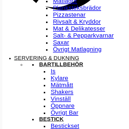
Matlådor
Planksteksbrädor
Pizzastenar
Rivsalt & Kryddor
Mat & Delikatesser
Salt- & Pepparkvarnar
Saxar
Övrigt Matlagning
SERVERING & DUKNING
BARTILLBEHÖR
Is
Kylare
Mätmått
Shakers
Vinställ
Öppnare
Övrigt Bar
BESTICK
Bestickset