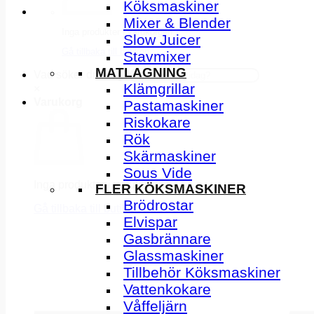
Köksmaskiner
Mixer & Blender
Inga produkter i varukorgen.
Slow Juicer
Gå tillbaka till butiken
Stavmixer
MATLAGNING
Vad söker du idag?
Klämgrillar
×
Varukorg
Pastamaskiner
Riskokare
Rök
Skärmaskiner
Sous Vide
Inga produkter i varukorgen.
FLER KÖKSMASKINER
Brödrostar
Gå tillbaka till butiken
Elvispar
Gasbrännare
Glassmaskiner
Tillbehör Köksmaskiner
Vattenkokare
Våffeljärn