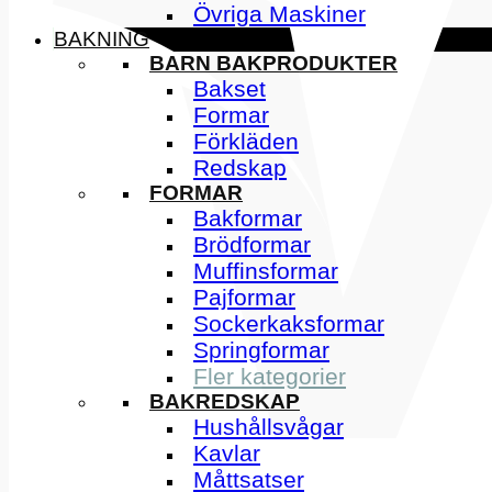
Övriga Maskiner
BAKNING
BARN BAKPRODUKTER
Bakset
Formar
Förkläden
Redskap
FORMAR
Bakformar
Brödformar
Muffinsformar
Pajformar
Sockerkaksformar
Springformar
Fler kategorier
BAKREDSKAP
Hushållsvågar
Kavlar
Måttsatser