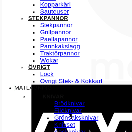
Kopparkärl
Sauteuser
STEKPANNOR
Stekpannor
Grillpannor
Paellapannor
Pannkakslagg
Traktörpannor
Wokar
ÖVRIGT
Lock
Övrigt Stek- & Kokkärl
MATLAGNING
KNIVAR
Brödknivar
Filéknivar
Grönsaksknivar
Knivset
Kockknivar