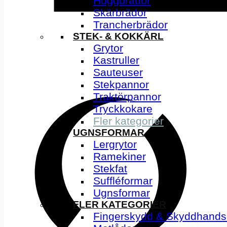
Huggbrädor
Skärbrädor
Trancherbrädor
STEK- & KOKKÄRL
Grytor
Kastruller
Sauteuser
Stekpannor
Traktörpannor
Tryckkokare
Fler kategorier
UGNSFORMAR
Lergrytor
Ramekiner
Stekfat
Suffléformar
Ugnsformar
FLER KATEGORIER
Fingerskydd & Skyddhands