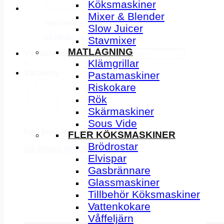
Köksmaskiner
Mixer & Blender
Inga produkter i varukorgen.
Slow Juicer
Gå tillbaka till butiken
Stavmixer
MATLAGNING
Vad söker du idag?
Klämgrillar
×
Varukorg
Pastamaskiner
Riskokare
Rök
Skärmaskiner
Sous Vide
Inga produkter i varukorgen.
FLER KÖKSMASKINER
Brödrostar
Gå tillbaka till butiken
Elvispar
Gasbrännare
Glassmaskiner
Tillbehör Köksmaskiner
Vattenkokare
Våffeljärn