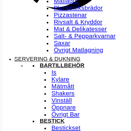
Matlådor
Planksteksbrädor
Pizzastenar
Rivsalt & Kryddor
Mat & Delikatesser
Salt- & Pepparkvarnar
Saxar
Övrigt Matlagning
SERVERING & DUKNING
BARTILLBEHÖR
Is
Kylare
Mätmått
Shakers
Vinställ
Öppnare
Övrigt Bar
BESTICK
Bestickset