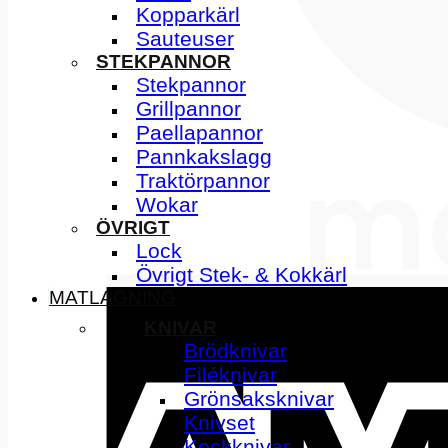
Kopparkärl
Sauteuser
STEKPANNOR
Stekpannor
Grillpannor
Paellapannor
Pannkakslagg
Traktörpannor
Wokar
ÖVRIGT
Lock
Övrigt Stek- & Kokkärl
MATLAGNING
KNIVAR
Brödknivar
Filéknivar
Grönsaksknivar
Knivset
Kockknivar