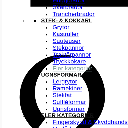
Huggbrädor
Skärbrädor
Trancherbrädor
STEK- & KOKKÄRL
Grytor
Kastruller
Sauteuser
Stekpannor
Traktörpannor
Tryckkokare
Fler kategorier
UGNSFORMAR
Lergrytor
Ramekiner
Stekfat
Suffléformar
Ugnsformar
FLER KATEGORIER
Fingerskydd & Skyddhands