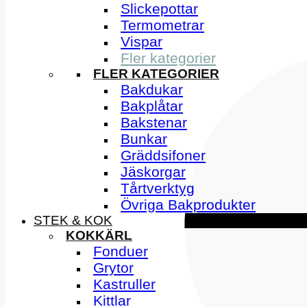
Slickepottar
Termometrar
Vispar
Fler kategorier
FLER KATEGORIER
Bakdukar
Bakplåtar
Bakstenar
Bunkar
Gräddsifoner
Jäskorgar
Tårtverktyg
Övriga Bakprodukter
STEK & KOK
KOKKÄRL
Fonduer
Grytor
Kastruller
Kittlar