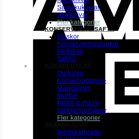
Santokuknivar
Skalknivar
Fler kategorier
KONSERVERA & SAFTA
Flaskor
Konserveringsburkar
Redskap
Saftsil
KÖKSREDSKAP
Durkslag
Konservöppnare
Mandoliner
Mortlar
Pasta & Pizza
Stektermometrar
Fler kategorier
SKÄRBRÄDOR
Brödskärbräda