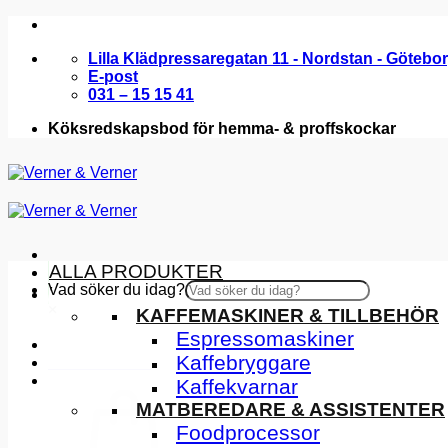
Skip
to
Lilla Klädpressaregatan 11 - Nordstan - Götebo
content
E-post
031 – 15 15 41
Köksredskapsbod för hemma- & proffskockar
ALLA PRODUKTER
Vad söker du idag?
KÖKSMASKINER
×
KAFFEMASKINER & TILLBEHÖR
Espressomaskiner
Kaffebryggare
INSPIRATION
Kaffekvarnar
MATBEREDARE & ASSISTENTER
Foodprocessor