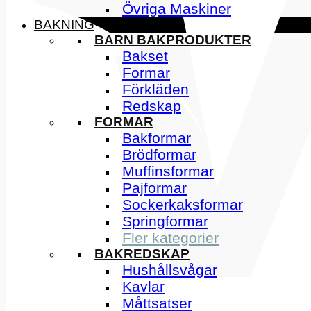
Övriga Maskiner
BAKNING
BARN BAKPRODUKTER
Bakset
Formar
Förkläden
Redskap
FORMAR
Bakformar
Brödformar
Muffinsformar
Pajformar
Sockerkaksformar
Springformar
Fler kategorier
BAKREDSKAP
Hushållsvågar
Kavlar
Måttsatser