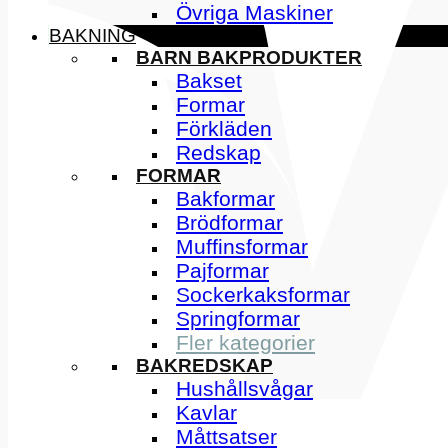
Övriga Maskiner
BAKNING
BARN BAKPRODUKTER
Bakset
Formar
Förkläden
Redskap
FORMAR
Bakformar
Brödformar
Muffinsformar
Pajformar
Sockerkaksformar
Springformar
Fler kategorier
BAKREDSKAP
Hushållsvågar
Kavlar
Måttsatser