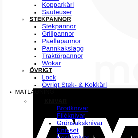
Kopparkärl
Sauteuser
STEKPANNOR
Stekpannor
Grillpannor
Paellapannor
Pannkakslagg
Traktörpannor
Wokar
ÖVRIGT
Lock
Övrigt Stek- & Kokkärl
MATLAGNING
KNIVAR
Brödknivar
Filéknivar
Grönsaksknivar
Knivset
Kockknivar