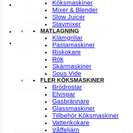
Köksmaskiner
Mixer & Blender
Inga produkter i varukorgen.
Slow Juicer
Gå tillbaka till butiken
Stavmixer
MATLAGNING
Vad söker du idag?
Klämgrillar
×
Varukorg
Pastamaskiner
Riskokare
Rök
Skärmaskiner
Sous Vide
Inga produkter i varukorgen.
FLER KÖKSMASKINER
Brödrostar
Gå tillbaka till butiken
Elvispar
Gasbrännare
Glassmaskiner
Tillbehör Köksmaskiner
Vattenkokare
Våffeljärn