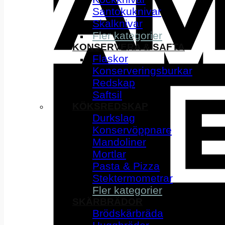
Santokuknivar
Skalknivar
Fler kategorier
KONSERVERA & SAFTA
Flaskor
Konserveringsburkar
Redskap
Saftsil
KÖKSREDSKAP
Durkslag
Konservöppnare
Mandoliner
Mortlar
Pasta & Pizza
Stektermometrar
Fler kategorier
SKÄRBRÄDOR
Brödskärbräda