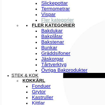
Slickepottar
Termometrar
Vispar
Fler kategorier
FLER KATEGORIER
Bakdukar
Bakplåtar
Bakstenar
Bunkar
Gräddsifoner
Jäskorgar
Tårtverktyg
Övriga Bakprodukter
STEK & KOK
KOKKÄRL
Fonduer
Grytor
Kastruller
Kittlar