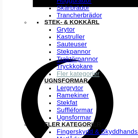
Huggbrädor
Skärbrädor
Trancherbrädor
STEK- & KOKKÄRL
Grytor
Kastruller
Sauteuser
Stekpannor
Traktörpannor
Tryckkokare
Fler kategorier
UGNSFORMAR
Lergrytor
Ramekiner
Stekfat
Suffléformar
Ugnsformar
FLER KATEGORIER
Fingerskydd & Skyddhands