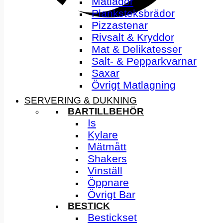
Matlådor
Planksteksbrädor
Pizzastenar
Rivsalt & Kryddor
Mat & Delikatesser
Salt- & Pepparkvarnar
Saxar
Övrigt Matlagning
SERVERING & DUKNING
BARTILLBEHÖR
Is
Kylare
Mätmått
Shakers
Vinställ
Öppnare
Övrigt Bar
BESTICK
Bestickset