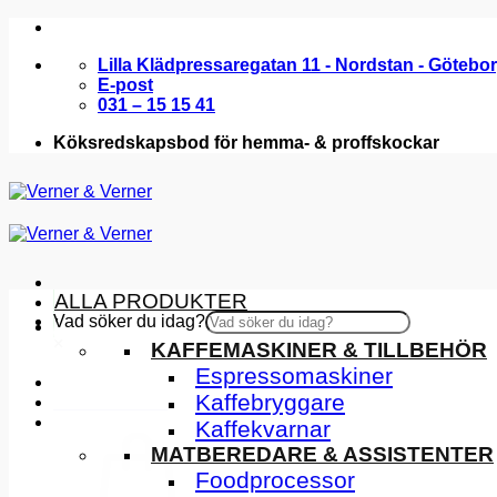
Skip
to
Lilla Klädpressaregatan 11 - Nordstan - Götebo
content
E-post
031 – 15 15 41
Köksredskapsbod för hemma- & proffskockar
ALLA PRODUKTER
Vad söker du idag?
KÖKSMASKINER
×
KAFFEMASKINER & TILLBEHÖR
Espressomaskiner
Kaffebryggare
INSPIRATION
Kaffekvarnar
MATBEREDARE & ASSISTENTER
Foodprocessor