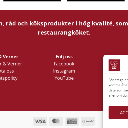
n, råd och köksprodukter i hög kvalité, so
restaurangköket.
& Verner
Följ oss
Företagsi
 & Verner
Facebook
Verner 
ta oss
Instagram
Nords
etspolicy
YouTube
Lilla Klädp
För att ge e
1
komma åt en
data som su
411 05 
eller om du 
ACC
Visa
MasterCard
American
Swish
Express
(SE)