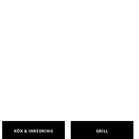
ängd
KÖK & INREDNING
GRILL