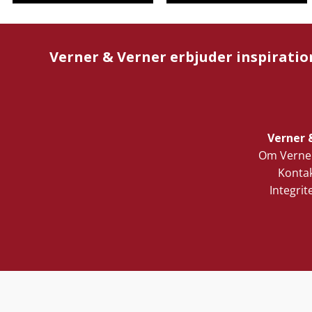
Verner & Verner erbjuder inspiratio
Verner 
Om Verner
Kontak
Integrit