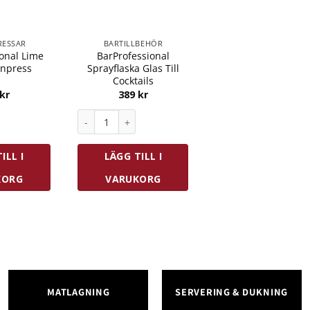
RESSAR
BARTILLBEHÖR
onal Lime
BarProfessional
onpress
Sprayflaska Glas Till
Cocktails
kr
389
kr
nal Lime och Citronpress mängd
BarProfessional Sprayflaska Glas Till Cocktails m
ILL I
LÄGG TILL I
KORG
VARUKORG
MATLAGNING
SERVERING & DUKNING