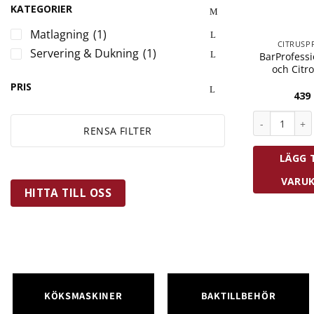
KATEGORIER
Matlagning
(1)
CITRUSP
Servering & Dukning
(1)
BarProfessi
och Citr
PRIS
439
BarProfessio
RENSA FILTER
LÄGG T
VARU
HITTA TILL OSS
KÖKSMASKINER
BAKTILLBEHÖR