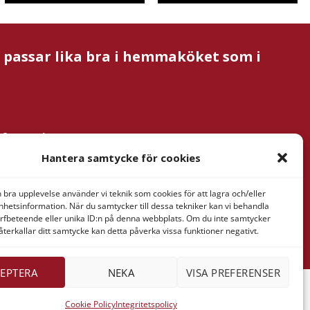
m passar lika bra i hemmaköket som i
nformation
& Verner
Hantera samtycke för cookies
tan AB
ressaregatan
n bra upplevelse använder vi teknik som cookies för att lagra och/eller
1
hetsinformation. När du samtycker till dessa tekniker kan vi behandla
rfbeteende eller unika ID:n på denna webbplats. Om du inte samtycker
Göteborg
återkallar ditt samtycke kan detta påverka vissa funktioner negativt.
EPTERA
NEKA
VISA PREFERENSER
Cookie Policy
Integritetspolicy