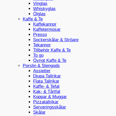
Vinglas
Whiskyglas
Ölglas
Kaffe & Te
Kaffekannor
Kaffetermosar
Presso
Sockerskålar & Ströare
Tekannor
Tillbehör Kaffe & Te
To go
Övrigt Kaffe & Te
Porslin & Stengods
Assietter
Djupa Tallrikar
Flata Tallrikar
Kaffe- & Tefat
Kak- & Tårtfat
Koppar & Muggar
Pizzatallrikar
Serveringsskålar
Skålar