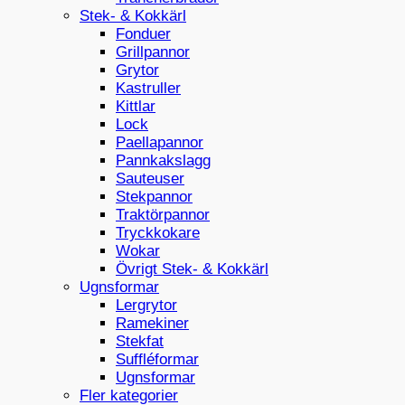
Stek- & Kokkärl
Fonduer
Grillpannor
Grytor
Kastruller
Kittlar
Lock
Paellapannor
Pannkakslagg
Sauteuser
Stekpannor
Traktörpannor
Tryckkokare
Wokar
Övrigt Stek- & Kokkärl
Ugnsformar
Lergrytor
Ramekiner
Stekfat
Suffléformar
Ugnsformar
Fler kategorier