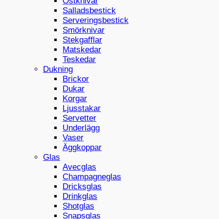
Ostknivar
Salladsbestick
Serveringsbestick
Smörknivar
Stekgafflar
Matskedar
Teskedar
Dukning
Brickor
Dukar
Korgar
Ljusstakar
Servetter
Underlägg
Vaser
Äggkoppar
Glas
Avecglas
Champagneglas
Dricksglas
Drinkglas
Shotglas
Snapsglas