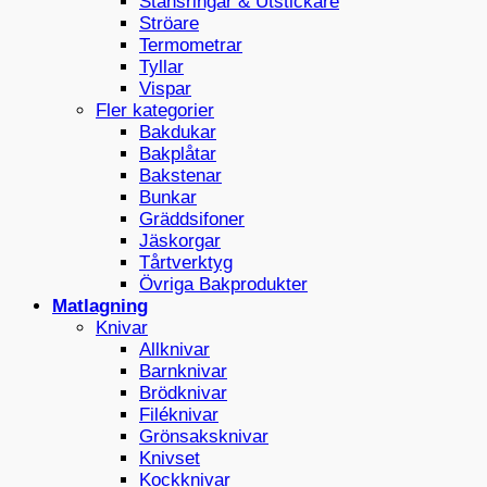
Stansringar & Utstickare
Ströare
Termometrar
Tyllar
Vispar
Fler kategorier
Bakdukar
Bakplåtar
Bakstenar
Bunkar
Gräddsifoner
Jäskorgar
Tårtverktyg
Övriga Bakprodukter
Matlagning
Knivar
Allknivar
Barnknivar
Brödknivar
Filéknivar
Grönsaksknivar
Knivset
Kockknivar