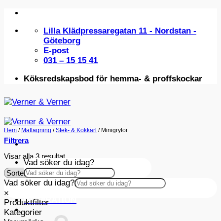
Skip
to
Lilla Klädpressaregatan 11 - Nordstan -
content
Göteborg
E-post
031 – 15 15 41
Köksredskapsbod för hemma- & proffskockar
Hem
/
Matlagning
/
Stek- & Kokkärl
/
Minigrytor
Filtrera
Sortera
Visar alla 3 resultat
Vad söker du idag?
efter
popularitet
Vad söker du idag?
×
×
INSPIRATION
Produktfilter
Kategorier