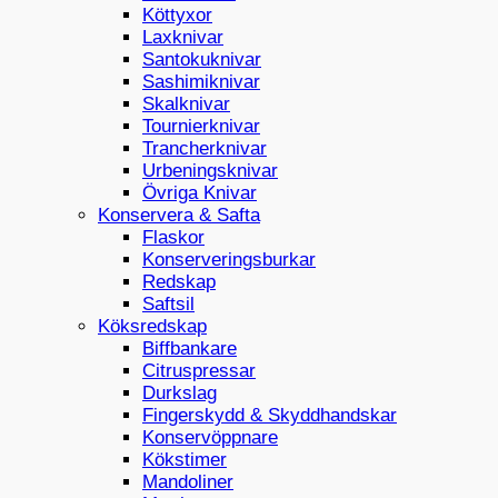
Köttyxor
Laxknivar
Santokuknivar
Sashimiknivar
Skalknivar
Tournierknivar
Trancherknivar
Urbeningsknivar
Övriga Knivar
Konservera & Safta
Flaskor
Konserveringsburkar
Redskap
Saftsil
Köksredskap
Biffbankare
Citruspressar
Durkslag
Fingerskydd & Skyddhandskar
Konservöppnare
Kökstimer
Mandoliner