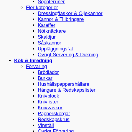
Soppterriner
Fler kategorier
Dressingflaskor & Oljekannor
Kannor & Tillbringare
Karaffer
Nötknäckare
Skaldjur
Såskannor
Uppläggningsfat
Övrigt Servering & Dukning
Kök & Inredning
Förvaring
Brödlådor
Burkar
Hushållspappershållare
Hängare & Redskapslister
Knivblock
Knivlister
Knivväskor
Papperskorgar
Redskapskrus
Vinställ
Övrigt Förvaring