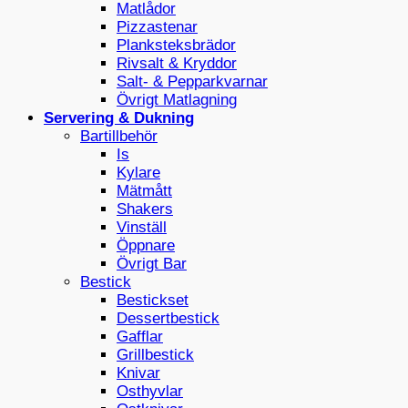
Matlådor
Pizzastenar
Planksteksbrädor
Rivsalt & Kryddor
Salt- & Pepparkvarnar
Övrigt Matlagning
Servering & Dukning
Bartillbehör
Is
Kylare
Mätmått
Shakers
Vinställ
Öppnare
Övrigt Bar
Bestick
Bestickset
Dessertbestick
Gafflar
Grillbestick
Knivar
Osthyvlar