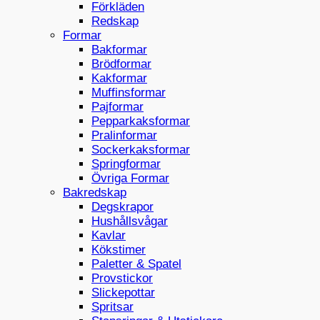
Förkläden
Redskap
Formar
Bakformar
Brödformar
Kakformar
Muffinsformar
Pajformar
Pepparkaksformar
Pralinformar
Sockerkaksformar
Springformar
Övriga Formar
Bakredskap
Degskrapor
Hushållsvågar
Kavlar
Kökstimer
Paletter & Spatel
Provstickor
Slickepottar
Spritsar