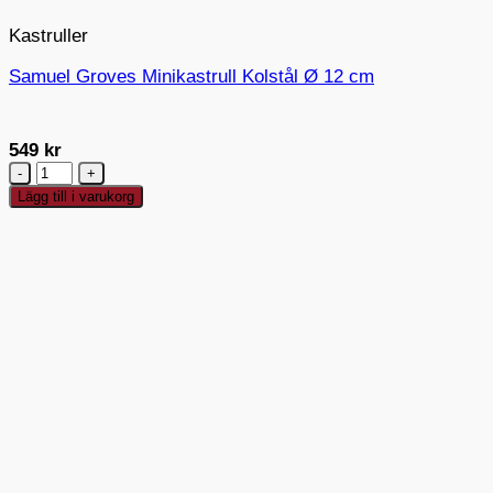
Kastruller
Samuel Groves Minikastrull Kolstål Ø 12 cm
549
kr
Samuel
Groves
Lägg till i varukorg
Minikastrull
Kolstål
Ø
12
cm
mängd