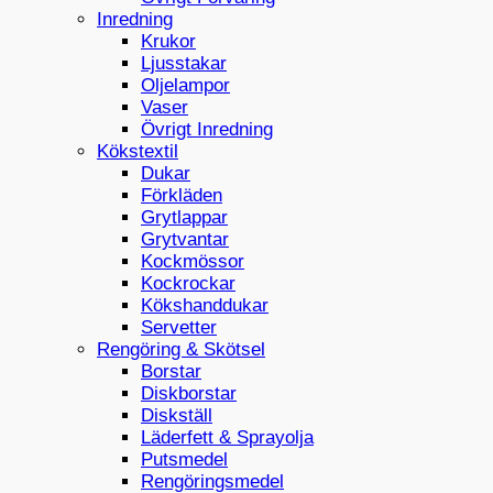
Inredning
Krukor
Ljusstakar
Oljelampor
Vaser
Övrigt Inredning
Kökstextil
Dukar
Förkläden
Grytlappar
Grytvantar
Kockmössor
Kockrockar
Kökshanddukar
Servetter
Rengöring & Skötsel
Borstar
Diskborstar
Diskställ
Läderfett & Sprayolja
Putsmedel
Rengöringsmedel