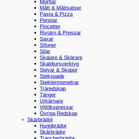
Mortlar
Mått & Måttsatser
Pasta & Pizza
Penslar
Pincetter
Rivjärn & Pressar
Saxar
Sifoner
Silar
Skalare & Skärare
Skaldjursverktyg
Slevar & Skopor
Stekspade
Stektermometrar
Träredskap
Tänger
Urkärnare
Vitlökspressar
Övriga Redskap
Skärbrädor
Huggbrädor
Skärbrädor
Trancherbrädor