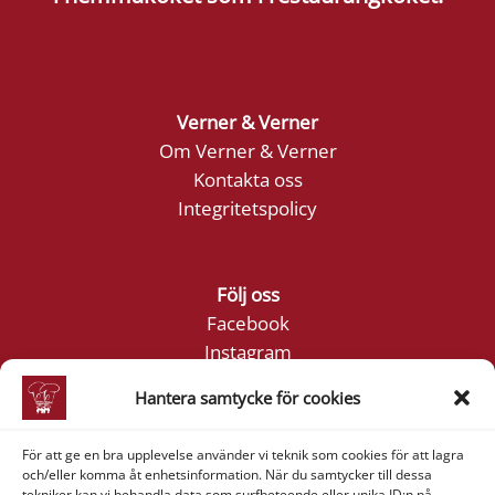
Verner & Verner
Om Verner & Verner
Kontakta oss
Integritetspolicy
Följ oss
Facebook
Instagram
YouTube
Hantera samtycke för cookies
För att ge en bra upplevelse använder vi teknik som cookies för att lagra
Företagsinformation
och/eller komma åt enhetsinformation. När du samtycker till dessa
Verner & Verner Nordstan AB
tekniker kan vi behandla data som surfbeteende eller unika ID:n på