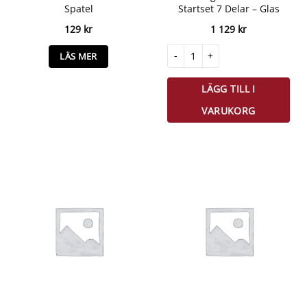
Spatel
Startset 7 Delar – Glas
129
kr
1 129
kr
Zwilling Fresh & Save Startset 7 De
LÄS MER
LÄGG TILL I
VARUKORG