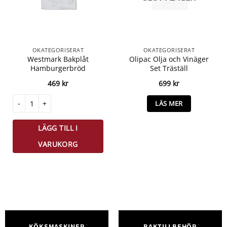
OKATEGORISERAT
OKATEGORISERAT
Westmark Bakplåt
Olipac Olja och Vinäger
Hamburgerbröd
Set Träställ
469
kr
699
kr
Westmark Bakplåt Hamburgerbröd mängd
LÄS MER
LÄGG TILL I
VARUKORG
KÖKSMASKINER
BAKTILLBEHÖR