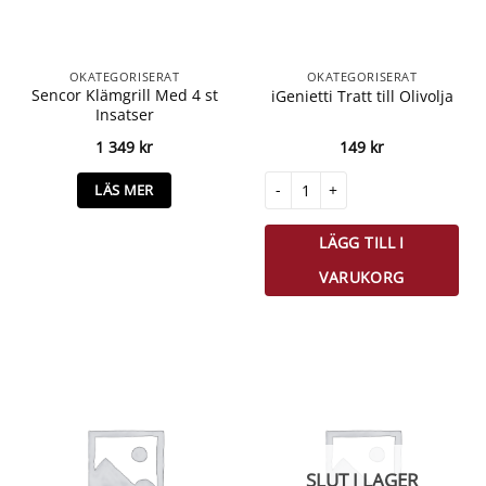
OKATEGORISERAT
OKATEGORISERAT
Sencor Klämgrill Med 4 st
iGenietti Tratt till Olivolja
Insatser
1 349
kr
149
kr
iGenietti Tratt till Olivolja mängd
LÄS MER
LÄGG TILL I
VARUKORG
SLUT I LAGER