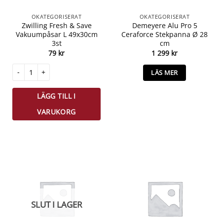
OKATEGORISERAT
OKATEGORISERAT
Zwilling Fresh & Save
Demeyere Alu Pro 5
Vakuumpåsar L 49x30cm
Ceraforce Stekpanna Ø 28
3st
cm
79
kr
1 299
kr
Zwilling Fresh & Save Vakuumpåsar L 49x30cm 3st mängd
LÄS MER
LÄGG TILL I
VARUKORG
SLUT I LAGER