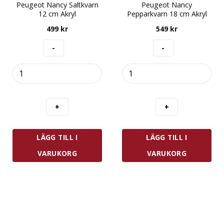
Peugeot Nancy Saltkvarn
Peugeot Nancy
12 cm Akryl
Pepparkvarn 18 cm Akryl
499
kr
549
kr
Peugeot
Peugeot
Nancy
Nancy
Saltkvarn
Pepparkvarn
12
18
cm
cm
Akryl
Akryl
mängd
mängd
LÄGG TILL I
LÄGG TILL I
VARUKORG
VARUKORG