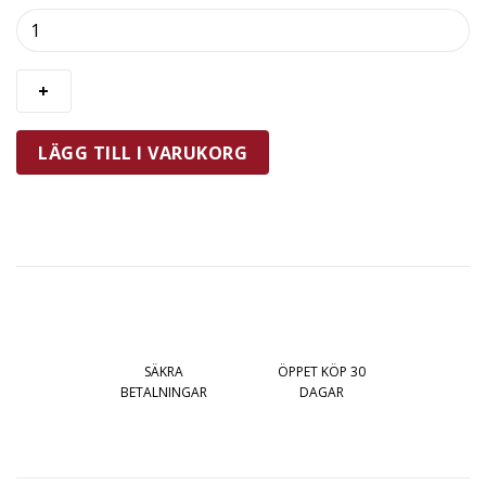
Zassenhaus
Berlin
Saltkvarn
12
cm
Brunbetsad
LÄGG TILL I VARUKORG
mängd
SÄKRA
ÖPPET KÖP 30
BETALNINGAR
DAGAR