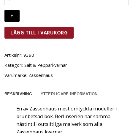
Berlin
Saltkvarn
12
cm
Brunbetsad
LÄGG TILL I VARUKORG
mängd
Artikelnr:
9390
Kategori:
Salt & Pepparkvarnar
Varumärke:
Zassenhaus
BESKRIVNING
YTTERLIGARE INFORMATION
En av Zassenhaus mest omtyckta modeller i
brunbetsad bok. Berlinserien har samma
nästintill outslitliga malverk som alla
Zassenhaus kvarnar.