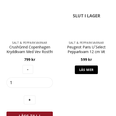
SLUT I LAGER
SALT & PEPPARKVARNAR
SALT & PEPPARKVARNAR
CrushGrind Copenhagen
Peugeot Paris U´Select
Kryddkvarn Med Vev Rostfri
Pepparkvarn 12 cm Vit
799
kr
599
kr
LÄS MER
CrushGrind
Copenhagen
Kryddkvarn
Med
Vev
Rostfri
mängd
LÄGG TILL I