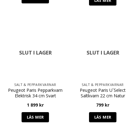
LÄS MER
SLUT I LAGER
SLUT I LAGER
SALT & PEPPARKVARNAR
SALT & PEPPARKVARNAR
Peugeot Paris Pepparkvarn
Peugeot Paris U´Select
Elektrisk 34 cm Svart
Saltkvarn 22 cm Natur
1 899
kr
799
kr
LÄS MER
LÄS MER