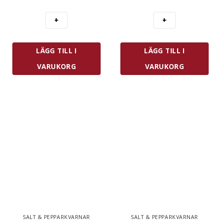
U
27
´Select
cm
Saltkvarn
Brun
12
Bok
cm
mängd
LÄGG TILL I
LÄGG TILL I
Chocolate
mängd
VARUKORG
VARUKORG
SALT & PEPPARKVARNAR
SALT & PEPPARKVARNAR