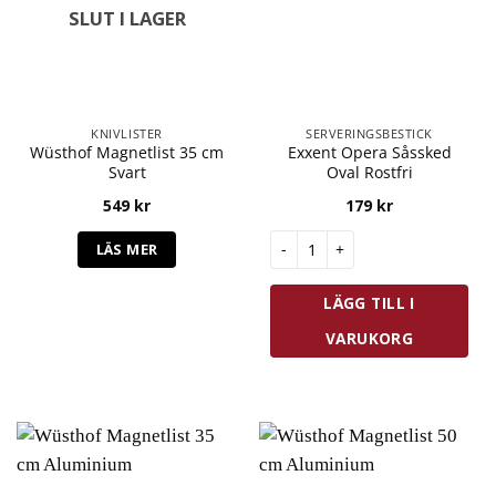
SLUT I LAGER
KNIVLISTER
SERVERINGSBESTICK
Wüsthof Magnetlist 35 cm
Exxent Opera Såssked
Svart
Oval Rostfri
549
kr
179
kr
Exxent Opera Såssked Oval Ro
LÄS MER
LÄGG TILL I
VARUKORG