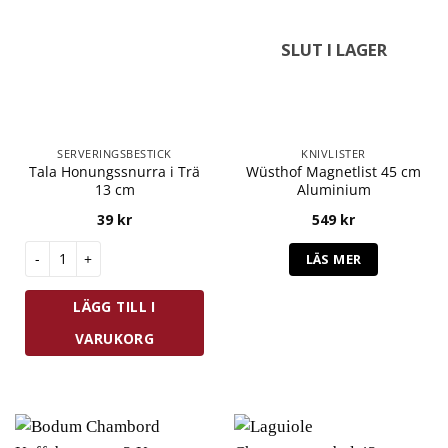
SLUT I LAGER
SERVERINGSBESTICK
KNIVLISTER
Tala Honungssnurra i Trä
Wüsthof Magnetlist 45 cm
13 cm
Aluminium
39
kr
549
kr
Tala Honungssnurra i Trä 13 cm mängd
LÄS MER
LÄGG TILL I
VARUKORG