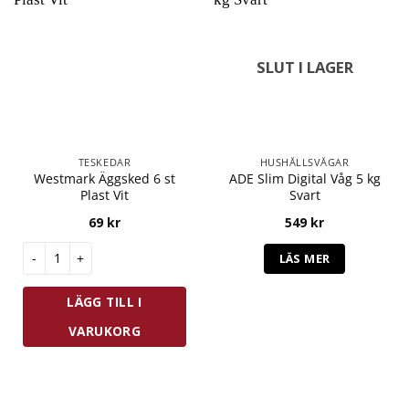
SLUT I LAGER
TESKEDAR
HUSHÅLLSVÅGAR
Westmark Äggsked 6 st
ADE Slim Digital Våg 5 kg
Plast Vit
Svart
69
kr
549
kr
Westmark Äggsked 6 st Plast Vit mängd
LÄS MER
LÄGG TILL I
VARUKORG