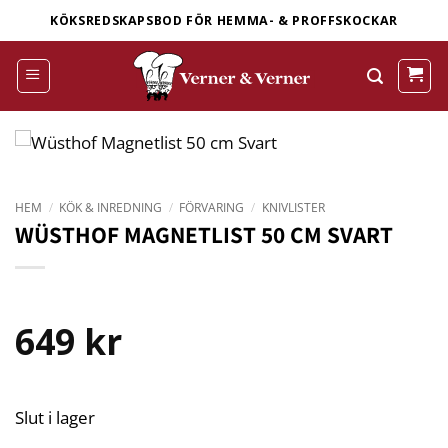
Skip
KÖKSREDSKAPSBOD FÖR HEMMA- & PROFFSKOCKAR
to
content
HEM
/
KÖK & INREDNING
/
FÖRVARING
/
KNIVLISTER
WÜSTHOF MAGNETLIST 50 CM SVART
649
kr
Slut i lager