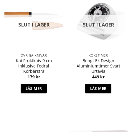
SLUT I LAGER
SLUT I LAGER
ÖVRIGA KNIVAR
KÖKSTIMER
Kai Fruktkniv 9 cm
Bengt Ek Design
Inklusive Fodral
Aluminiumtimer Svart
Körbärsträ
Urtavla
179
kr
449
kr
LÄS MER
LÄS MER