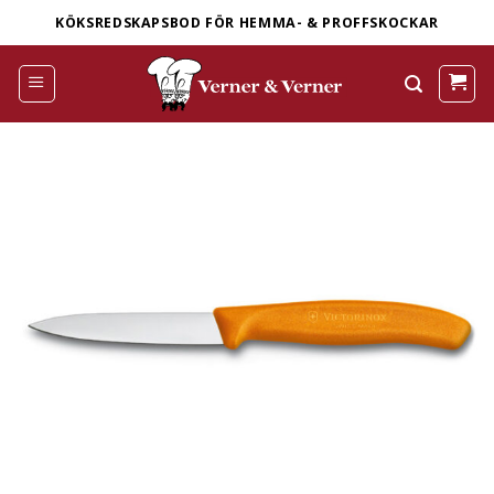
Skip
KÖKSREDSKAPSBOD FÖR HEMMA- & PROFFSKOCKAR
to
content