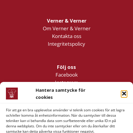
Verner & Verner
Om Verner & Verner
Kontakta oss
Integritetspolicy
Följ oss
Facebook
Instagram
YouTube
Hantera samtycke för
cookies
För att ge en bra upplevelse använder vi teknik som cookies för att lagra
Företagsinformation
och/eller komma åt enhetsinformation. När du samtycker till dessa
Verner & Verner Nordstan AB
tekniker kan vi behandla data som surfbeteende eller unika ID:n på
denna webbplats. Om du inte samtycker eller om du återkallar ditt
Lilla Klädpressaregatan 11
samtycke kan detta påverka vissa funktioner negativt.