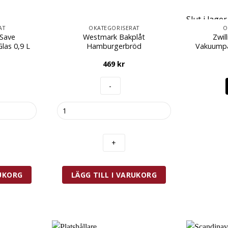
Slut i lager
AT
OKATEGORISERAT
O
 Save
Westmark Bakplåt
Zwil
las 0,9 L
Hamburgerbröd
Vakuumpå
469
kr
Westmark
Bakplåt
Hamburgerbröd
mängd
RUKORG
LÄGG TILL I VARUKORG