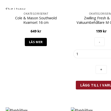
Slut i lager
OKATEGORISERAT
OKATEGORISER
Cole & Mason Southwold
Zwilling Fresh &
Kvarnset 16 cm
Vakuumbehållare M G
649
kr
199
kr
LÄS MER
Zwilling
Fresh
&
Save
Vakuumbehållare
M
Glas
LÄGG TILL I VA
0,9
L
mängd