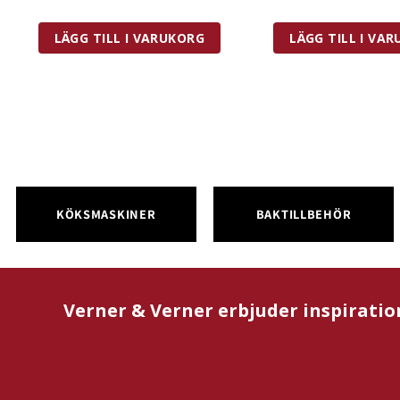
Gratängform
L
2,8
Glas
LÄGG TILL I VARUKORG
LÄGG TILL I VA
L
2
mängd
L
mängd
KÖKSMASKINER
BAKTILLBEHÖR
Verner & Verner erbjuder inspiratio