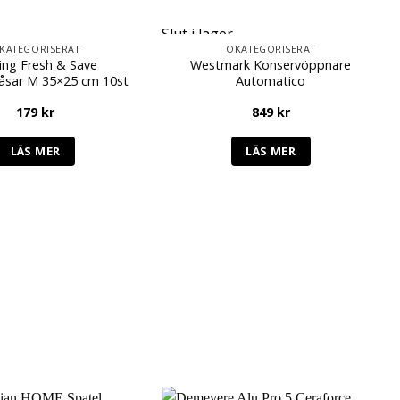
Slut i lager
KATEGORISERAT
OKATEGORISERAT
ling Fresh & Save
Westmark Konservöppnare
sar M 35×25 cm 10st
Automatico
179
kr
849
kr
LÄS MER
LÄS MER