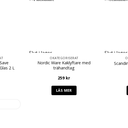
Slut i lager
Slut i lager
AT
OKATEGORISERAT
O
 Save
Nordic Ware Kaklyftare med
Scandi
Glas 2 L
trähandtag
259
kr
LÄS MER