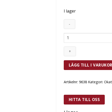
I lager
Exxent
Utstickare
4,5
cm
Ø,
3
LÄGG TILL I VARUKO
cm
hög
mängd
Artikelnr:
9638
Kategori:
Okat
HITTA TILL OSS