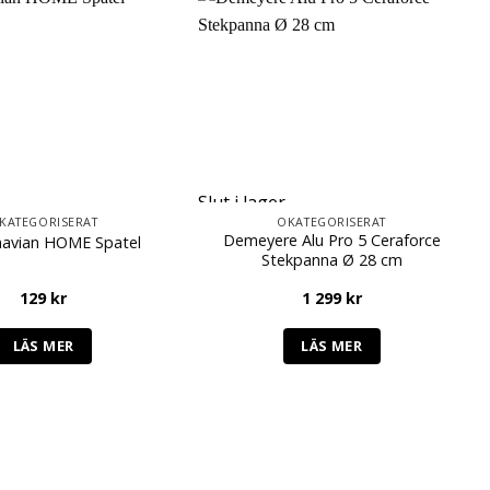
Slut i lager
KATEGORISERAT
OKATEGORISERAT
Demeyere Alu Pro 5 Ceraforce
navian HOME Spatel
Stekpanna Ø 28 cm
129
kr
1 299
kr
LÄS MER
LÄS MER