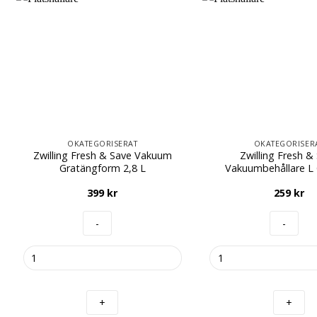
OKATEGORISERAT
OKATEGORISER
Zwilling Fresh & Save Vakuum
Zwilling Fresh &
Gratängform 2,8 L
Vakuumbehållare L 
399
kr
259
kr
Zwilling
Zwilling
Fresh
Fresh
&
&
Save
Save
Vakuum
Vakuumbehållare