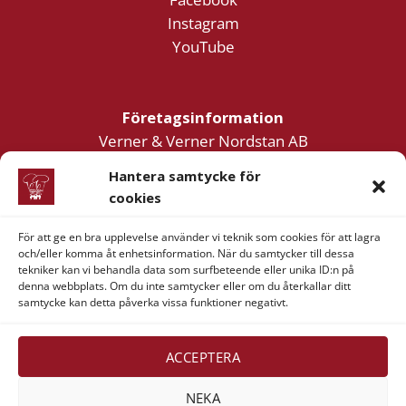
Instagram
YouTube
Företagsinformation
Verner & Verner Nordstan AB
Lilla Klädpressaregatan 11
Hantera samtycke för
411 05 Göteborg
cookies
För att ge en bra upplevelse använder vi teknik som cookies för att lagra
och/eller komma åt enhetsinformation. När du samtycker till dessa
tekniker kan vi behandla data som surfbeteende eller unika ID:n på
denna webbplats. Om du inte samtycker eller om du återkallar ditt
samtycke kan detta påverka vissa funktioner negativt.
Visa
MasterCard
American
Swish
Express
(SE)
Alla rättigheter reserverade 2026 ©
Verner & Verner
ACCEPTERA
Nordstan AB
NEKA