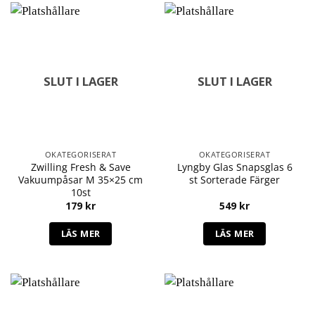
SLUT I LAGER
SLUT I LAGER
OKATEGORISERAT
OKATEGORISERAT
Zwilling Fresh & Save
Lyngby Glas Snapsglas 6
Vakuumpåsar M 35×25 cm
st Sorterade Färger
10st
179
kr
549
kr
LÄS MER
LÄS MER