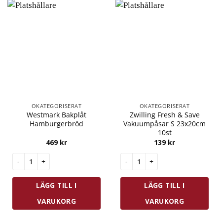
OKATEGORISERAT
OKATEGORISERAT
Westmark Bakplåt
Zwilling Fresh & Save
Hamburgerbröd
Vakuumpåsar S 23x20cm
10st
469
kr
139
kr
Westmark Bakplåt Hamburgerbröd mängd
Zwilling Fresh & Save Vakuump
LÄGG TILL I
LÄGG TILL I
VARUKORG
VARUKORG