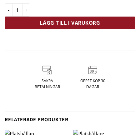
Taylor's Soppslev Silikon 21 cm Regnbågsfärgad mängd
LÄGG TILL I VARUKORG
SÄKRA
ÖPPET KÖP 30
BETALNINGAR
DAGAR
RELATERADE PRODUKTER