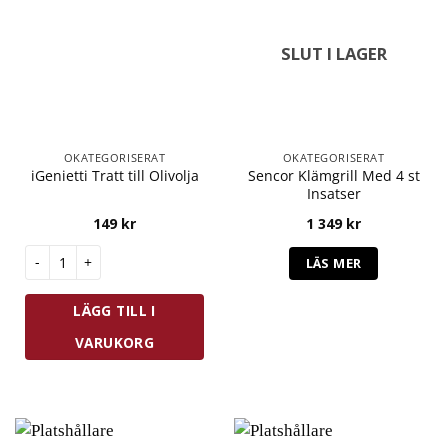
SLUT I LAGER
OKATEGORISERAT
OKATEGORISERAT
Sencor Klämgrill Med 4 st
iGenietti Tratt till Olivolja
Insatser
149
kr
1 349
kr
iGenietti Tratt till Olivolja mängd
LÄS MER
LÄGG TILL I
VARUKORG