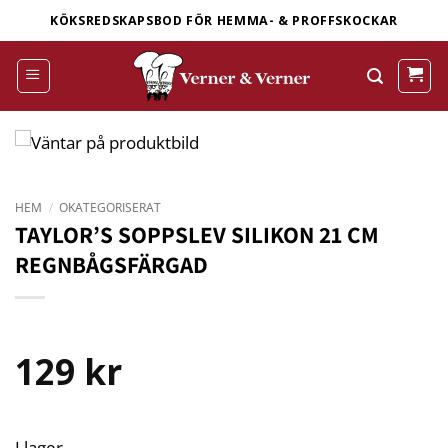
Skip
KÖKSREDSKAPSBOD FÖR HEMMA- & PROFFSKOCKAR
to
content
HEM
/
OKATEGORISERAT
TAYLOR’S SOPPSLEV SILIKON 21 CM
REGNBÅGSFÄRGAD
129
kr
I lager