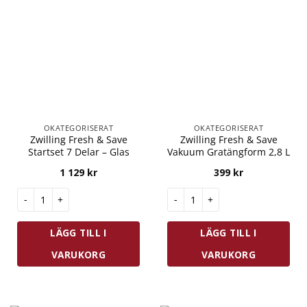
OKATEGORISERAT
OKATEGORISERAT
Zwilling Fresh & Save
Zwilling Fresh & Save
Startset 7 Delar – Glas
Vakuum Gratängform 2,8 L
1 129
kr
399
kr
Zwilling Fresh & Save Startset 7 Delar - Glas mängd
Zwilling Fresh & Save Vakuum 
LÄGG TILL I
LÄGG TILL I
VARUKORG
VARUKORG