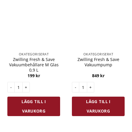
OKATEGORISERAT
OKATEGORISERAT
Zwilling Fresh & Save
Zwilling Fresh & Save
Vakuumbehållare M Glas
Vakuumpump
0,9 L
199
kr
849
kr
Zwilling Fresh & Save Vakuumbehållare M Glas 0,9 L mängd
Zwilling Fresh & Save Vakuu
LÄGG TILL I
LÄGG TILL I
VARUKORG
VARUKORG