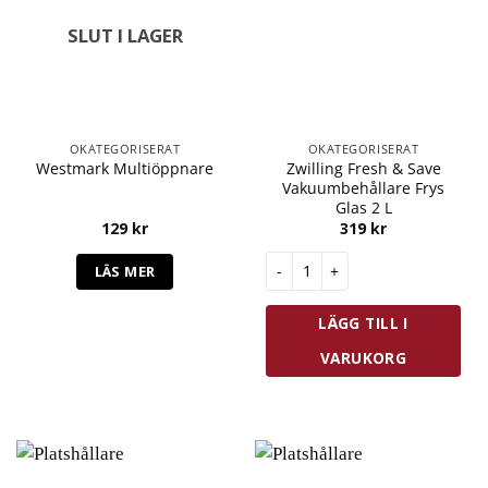
SLUT I LAGER
OKATEGORISERAT
OKATEGORISERAT
Zwilling Fresh & Save
Westmark Multiöppnare
Vakuumbehållare Frys
Glas 2 L
129
kr
319
kr
Zwilling Fresh & Save Vakuumbe
LÄS MER
LÄGG TILL I
VARUKORG