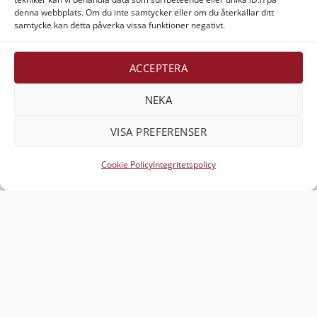
denna webbplats. Om du inte samtycker eller om du återkallar ditt
Företagsinformation
samtycke kan detta påverka vissa funktioner negativt.
Verner & Verner Nordstan AB
Lilla Klädpressaregatan 11
ACCEPTERA
411 05 Göteborg
NEKA
VISA PREFERENSER
Visa
MasterCard
American
Swish
Cookie Policy
Integritetspolicy
Express
(SE)
Alla rättigheter reserverade 2026 ©
Verner & Verner
Nordstan AB