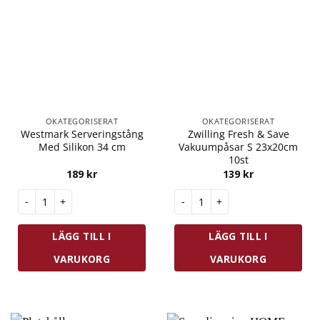
OKATEGORISERAT
OKATEGORISERAT
Westmark Serveringstång
Zwilling Fresh & Save
Med Silikon 34 cm
Vakuumpåsar S 23x20cm
10st
189
kr
139
kr
Westmark Serveringstång Med Silikon 34 cm mängd
Zwilling Fresh & Save Vakuump
LÄGG TILL I
LÄGG TILL I
VARUKORG
VARUKORG