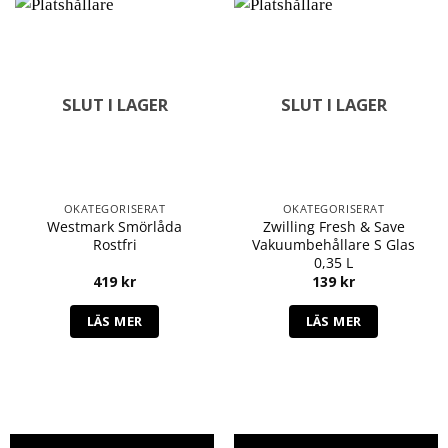
SLUT I LAGER
SLUT I LAGER
OKATEGORISERAT
OKATEGORISERAT
Westmark Smörlåda
Zwilling Fresh & Save
Rostfri
Vakuumbehållare S Glas
0,35 L
419
kr
139
kr
LÄS MER
LÄS MER