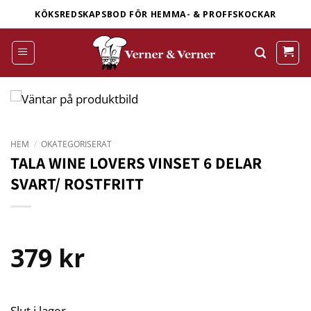
Skip
KÖKSREDSKAPSBOD FÖR HEMMA- & PROFFSKOCKAR
to
content
HEM
/
OKATEGORISERAT
TALA WINE LOVERS VINSET 6 DELAR
SVART/ ROSTFRITT
379
kr
Slut i lager