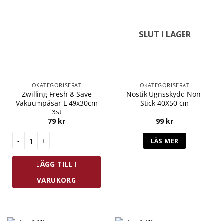
SLUT I LAGER
OKATEGORISERAT
OKATEGORISERAT
Zwilling Fresh & Save
Nostik Ugnsskydd Non-
Vakuumpåsar L 49x30cm
Stick 40X50 cm
3st
79
kr
99
kr
Zwilling Fresh & Save Vakuumpåsar L 49x30cm 3st mängd
LÄS MER
LÄGG TILL I
VARUKORG