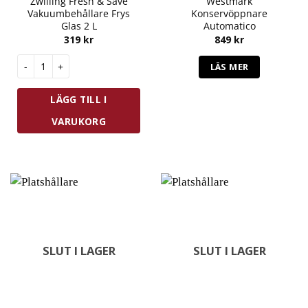
Zwilling Fresh & Save
Westmark
Vakuumbehållare Frys
Konservöppnare
Glas 2 L
Automatico
319
kr
849
kr
Zwilling Fresh & Save Vakuumbehållare Frys Glas 2 L mängd
LÄS MER
LÄGG TILL I
VARUKORG
SLUT I LAGER
SLUT I LAGER