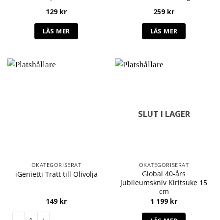
129
kr
259
kr
LÄS MER
LÄS MER
SLUT I LAGER
OKATEGORISERAT
OKATEGORISERAT
Global 40-års
iGenietti Tratt till Olivolja
Jubileumskniv Kiritsuke 15
cm
149
kr
1 199
kr
iGenietti Tratt till Olivolja mängd