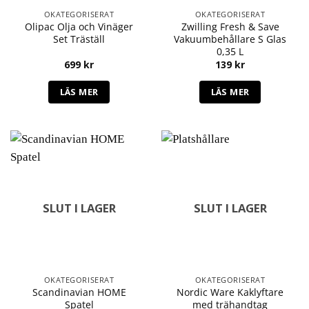
OKATEGORISERAT
OKATEGORISERAT
Olipac Olja och Vinäger
Zwilling Fresh & Save
Set Träställ
Vakuumbehållare S Glas
0,35 L
699
kr
139
kr
LÄS MER
LÄS MER
SLUT I LAGER
SLUT I LAGER
OKATEGORISERAT
OKATEGORISERAT
Scandinavian HOME
Nordic Ware Kaklyftare
Spatel
med trähandtag