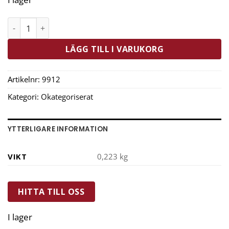
Tala Performance Brödform 25 cm 1,0L Non-Stick Svart
LÄGG TILL I VARUKORG
Artikelnr:
9912
Kategori:
Okategoriserat
YTTERLIGARE INFORMATION
VIKT
0,223 kg
HITTA TILL OSS
I lager