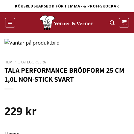
Skip
KÖKSREDSKAPSBOD FÖR HEMMA- & PROFFSKOCKAR
to
content
HEM
/
OKATEGORISERAT
TALA PERFORMANCE BRÖDFORM 25 CM
1,0L NON-STICK SVART
229
kr
I lager