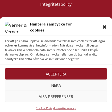
Integritetspolicy
Följ oss
Hantera samtycke för
Facebook
cookies
Instagram
För att ge en bra upplevelse använder vi teknik som cookies för att lagra
YouTube
och/eller komma åt enhetsinformation. När du samtycker till dessa
tekniker kan vi behandla data som surfbeteende eller unika ID:n på
denna webbplats. Om du inte samtycker eller om du återkallar ditt
samtycke kan detta påverka vissa funktioner negativt.
Företagsinformation
Verner & Verner Nordstan AB
ACCEPTERA
Lilla Klädpressaregatan 11
411 05 Göteborg
NEKA
VISA PREFERENSER
Cookie Policy
Integritetspolicy