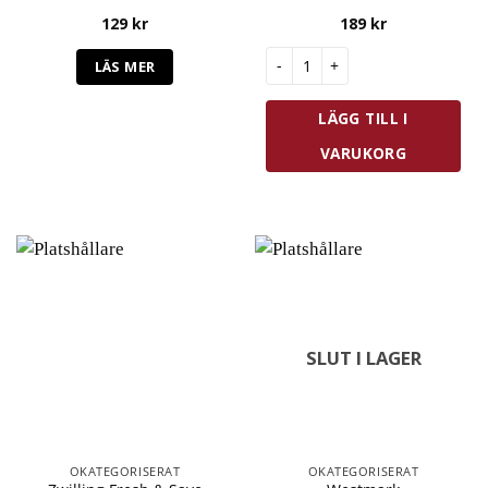
129
kr
189
kr
Westmark Serveringstång Med 
LÄS MER
LÄGG TILL I
VARUKORG
SLUT I LAGER
OKATEGORISERAT
OKATEGORISERAT