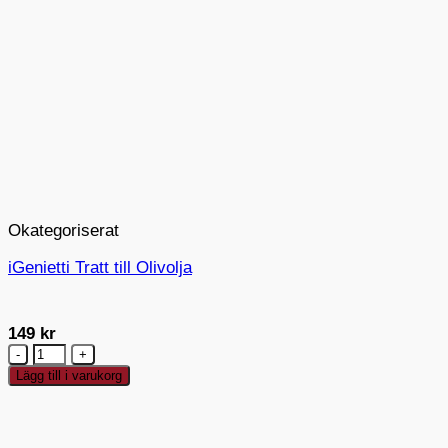
Okategoriserat
iGenietti Tratt till Olivolja
149
kr
iGenietti
Tratt
Lägg till i varukorg
till
Olivolja
mängd