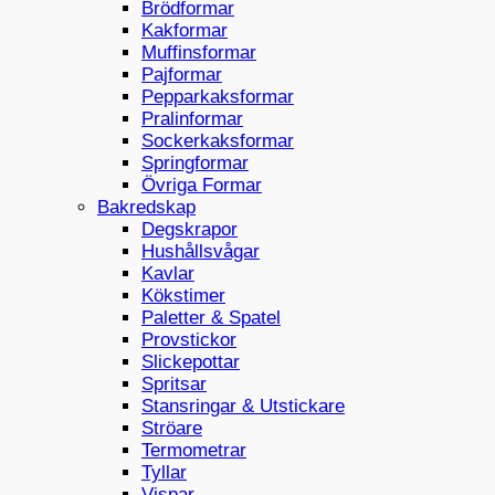
Brödformar
Kakformar
Muffinsformar
Pajformar
Pepparkaksformar
Pralinformar
Sockerkaksformar
Springformar
Övriga Formar
Bakredskap
Degskrapor
Hushållsvågar
Kavlar
Kökstimer
Paletter & Spatel
Provstickor
Slickepottar
Spritsar
Stansringar & Utstickare
Ströare
Termometrar
Tyllar
Vispar