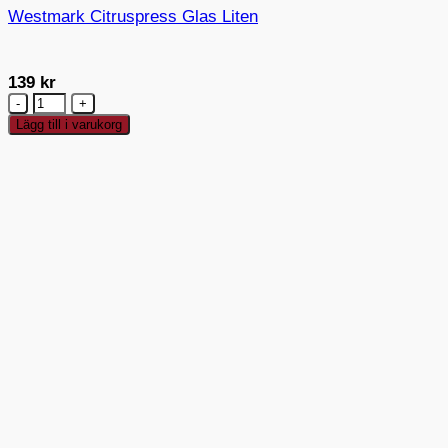
Westmark Citruspress Glas Liten
139
kr
Westmark
Citruspress
Lägg till i varukorg
Glas
Liten
mängd