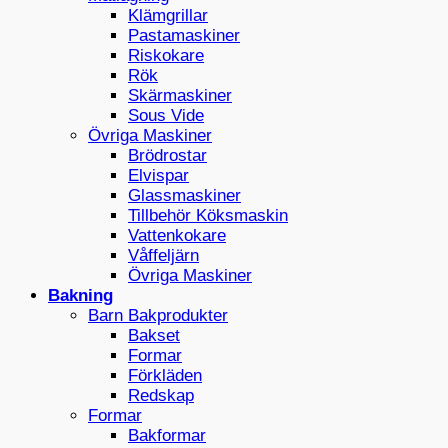
Klämgrillar
Pastamaskiner
Riskokare
Rök
Skärmaskiner
Sous Vide
Övriga Maskiner
Brödrostar
Elvispar
Glassmaskiner
Tillbehör Köksmaskin
Vattenkokare
Våffeljärn
Övriga Maskiner
Bakning
Barn Bakprodukter
Bakset
Formar
Förkläden
Redskap
Formar
Bakformar