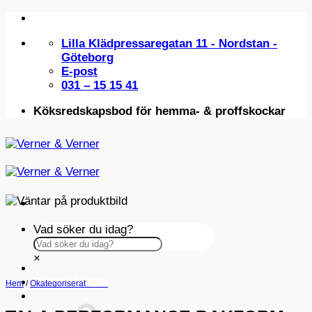
Skip
to
Lilla Klädpressaregatan 11 - Nordstan -
content
Göteborg
E-post
031 – 15 15 41
Köksredskapsbod för hemma- & proffskockar
Vad söker du idag?
×
INSPIRATION
Hem
/
Okategoriserat