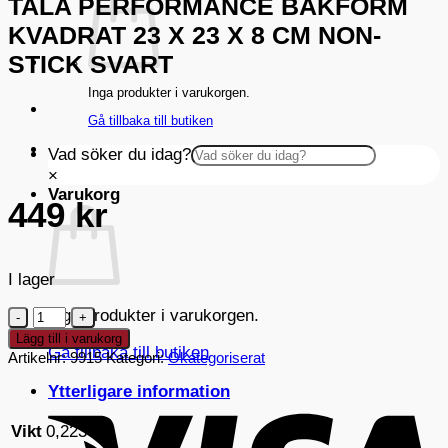
TALA PERFORMANCE BAKFORM
KVADRAT 23 X 23 X 8 CM NON-
STICK SVART
Inga produkter i varukorgen.
Gå tillbaka till butiken
Vad söker du idag?
×
Varukorg
449
kr
I lager
Tala
Inga produkter i varukorgen.
Performance
Lägg till i varukorg
Gå tillbaka till butiken
Bakform
Artikelnr:
9915
Kategori:
Okategoriserat
Kvadrat
V
Ytterligare information
23
x
Vikt
0,223 kg
23