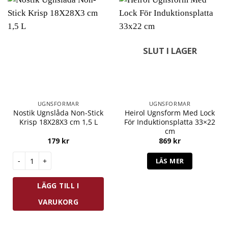
SLUT I LAGER
UGNSFORMAR
UGNSFORMAR
Nostik Ugnslåda Non-Stick
Heirol Ugnsform Med Lock
Krisp 18X28X3 cm 1,5 L
För Induktionsplatta 33×22
cm
179
kr
869
kr
Nostik Ugnslåda Non-Stick Krisp 18X28X3 cm 1,5 L mängd
LÄS MER
LÄGG TILL I
VARUKORG