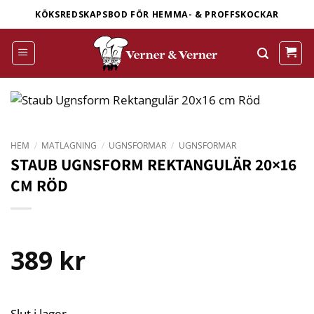
Skip
KÖKSREDSKAPSBOD FÖR HEMMA- & PROFFSKOCKAR
to
content
HEM
/
MATLAGNING
/
UGNSFORMAR
/
UGNSFORMAR
STAUB UGNSFORM REKTANGULÄR 20×16
CM RÖD
389
kr
Slut i lager