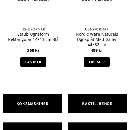
UGNSFORMAR
UGNSFORMAR
Staub Ugnsform
Nordic Ware Naturals
Rektangulär 14×11 cm Blå
Ugnsplåt Med Galler
44×32 cm
269
kr
499
kr
LÄS MER
LÄS MER
KÖKSMASKINER
BAKTILLBEHÖR