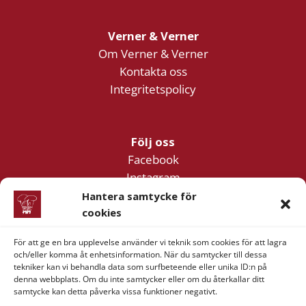
Verner & Verner
Om Verner & Verner
Kontakta oss
Integritetspolicy
Följ oss
Facebook
Instagram
YouTube
Hantera samtycke för
cookies
För att ge en bra upplevelse använder vi teknik som cookies för att lagra
Företagsinformation
och/eller komma åt enhetsinformation. När du samtycker till dessa
Verner & Verner Nordstan AB
tekniker kan vi behandla data som surfbeteende eller unika ID:n på
denna webbplats. Om du inte samtycker eller om du återkallar ditt
Lilla Klädpressaregatan 11
samtycke kan detta påverka vissa funktioner negativt.
411 05 Göteborg