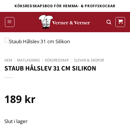
Skip
KÖKSREDSKAPSBOD FÖR HEMMA- & PROFFSKOCKAR
to
content
HEM
/
MATLAGNING
/
KÖKSREDSKAP
/
SLEVAR & SKOPOR
STAUB HÅLSLEV 31 CM SILIKON
189
kr
Slut i lager