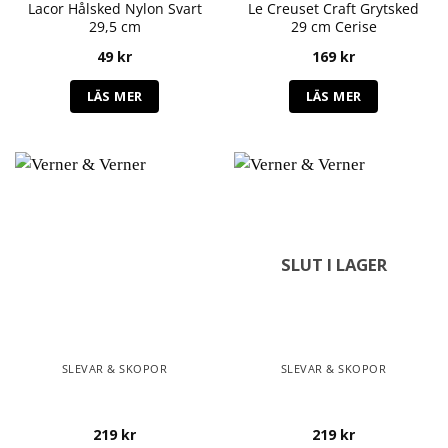
Lacor Hålsked Nylon Svart
Le Creuset Craft Grytsked
29,5 cm
29 cm Cerise
49
kr
169
kr
LÄS MER
LÄS MER
SLUT I LAGER
SLEVAR & SKOPOR
SLEVAR & SKOPOR
219
kr
219
kr