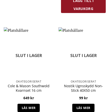
LÄGG TILL I
VARUKORG
SLUT I LAGER
SLUT I LAGER
OKATEGORISERAT
OKATEGORISERAT
Cole & Mason Southwold
Nostik Ugnsskydd Non-
Kvarnset 16 cm
Stick 40X50 cm
649
kr
99
kr
LÄS MER
LÄS MER