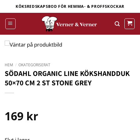
Skip
KÖKSREDSKAPSBOD FÖR HEMMA- & PROFFSKOCKAR
to
content
HEM
/
OKATEGORISERAT
SÖDAHL ORGANIC LINE KÖKSHANDDUK
50×70 CM 2 ST STONE GREY
169
kr
Slut i lager