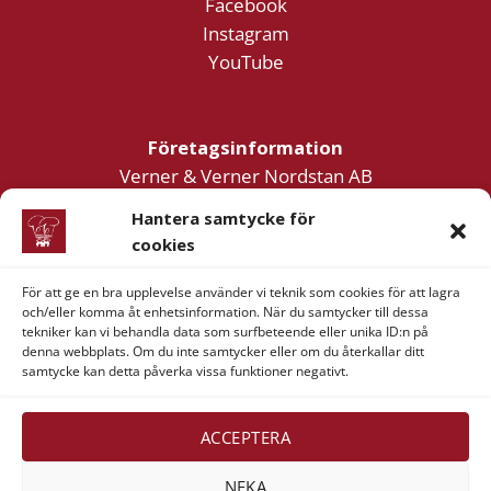
Facebook
Instagram
YouTube
Företagsinformation
Verner & Verner Nordstan AB
Lilla Klädpressaregatan 11
Hantera samtycke för
411 05 Göteborg
cookies
För att ge en bra upplevelse använder vi teknik som cookies för att lagra
och/eller komma åt enhetsinformation. När du samtycker till dessa
tekniker kan vi behandla data som surfbeteende eller unika ID:n på
denna webbplats. Om du inte samtycker eller om du återkallar ditt
samtycke kan detta påverka vissa funktioner negativt.
Visa
MasterCard
American
Swish
Express
(SE)
Alla rättigheter reserverade 2026 ©
Verner & Verner
ACCEPTERA
Nordstan AB
NEKA