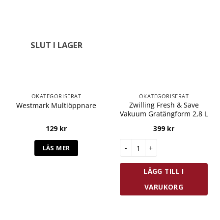
SLUT I LAGER
OKATEGORISERAT
OKATEGORISERAT
Zwilling Fresh & Save
Westmark Multiöppnare
Vakuum Gratängform 2,8 L
129
kr
399
kr
Zwilling Fresh & Save Vakuum 
LÄS MER
LÄGG TILL I
VARUKORG