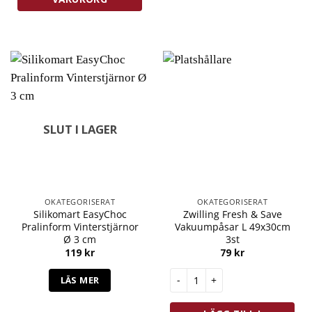
SLUT I LAGER
OKATEGORISERAT
OKATEGORISERAT
Silikomart EasyChoc
Zwilling Fresh & Save
Pralinform Vinterstjärnor
Vakuumpåsar L 49x30cm
Ø 3 cm
3st
119
kr
79
kr
Zwilling Fresh & Save Vakuump
LÄS MER