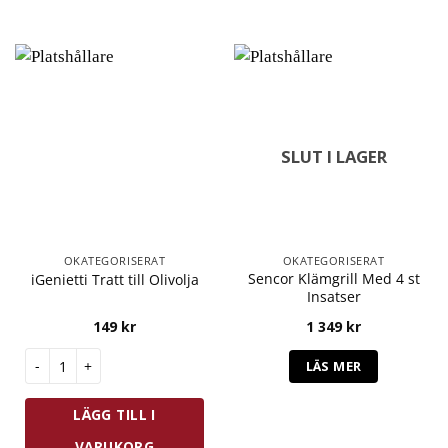
SLUT I LAGER
OKATEGORISERAT
OKATEGORISERAT
Sencor Klämgrill Med 4 st
iGenietti Tratt till Olivolja
Insatser
149
kr
1 349
kr
iGenietti Tratt till Olivolja mängd
LÄS MER
LÄGG TILL I
VARUKORG