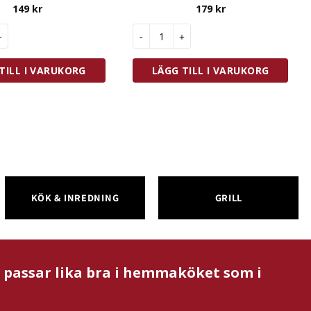
149
kr
179
kr
 Dekorationsverktyg 7 st Plast mängd
iGenietti Lökhållare Rostfri mängd
TILL I VARUKORG
LÄGG TILL I VARUKORG
KÖK & INREDNING
GRILL
m passar lika bra i hemmaköket som i