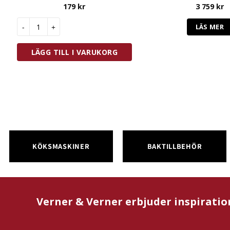
179
kr
3 759
kr
Exxent Opera Såssked Oval Rostfri mängd
LÄS MER
LÄGG TILL I VARUKORG
KÖKSMASKINER
BAKTILLBEHÖR
Verner & Verner erbjuder inspiratio