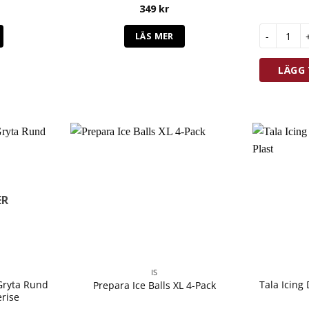
349
kr
De Buyer P
LÄS MER
LÄGG 
ER
IS
Gryta Rund
Tala Icing
Prepara Ice Balls XL 4-Pack
erise