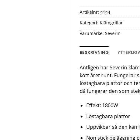
Artikelnr:
4144
Kategori:
Klämgrillar
Varumärke:
Severin
BESKRIVNING
YTTERLIG
Äntligen har Severin klämg
kött året runt. Fungerar 
löstagbara plattor och t
då fungerar den som ste
Effekt: 1800W
Löstagbara plattor
Uppvikbar så den kan 
Non stick beläggning på