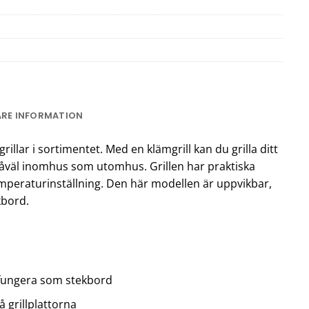
ARE INFORMATION
rillar i sortimentet. Med en klämgrill kan du grilla ditt
såväl inomhus som utomhus. Grillen har praktiska
emperaturinställning. Den här modellen är uppvikbar,
kbord.
fungera som stekbord
 grillplattorna