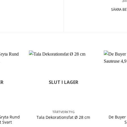
SÄKRA B
ER
SLUT I LAGER
TÅRTVERKTYG
Gryta Rund
De Buyer
Tala Dekorationsfat Ø 28 cm
t Svart
S