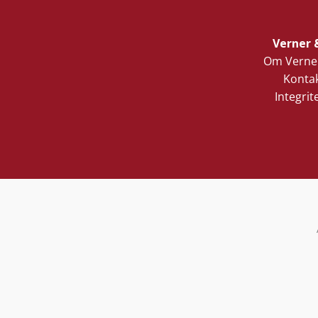
Verner 
Om Verner
Kontak
Integrit