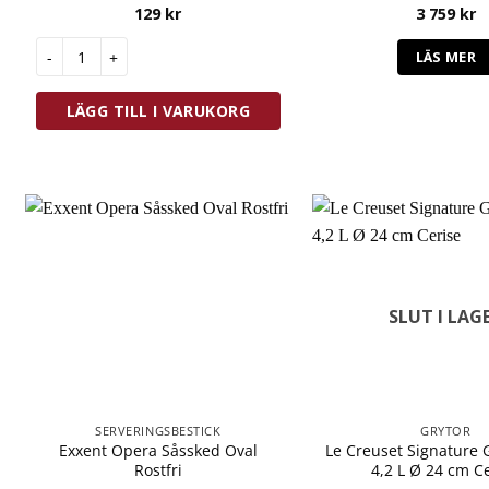
129
kr
3 759
kr
Tala Spritspåsar Små 30 st Plast mängd
LÄS MER
LÄGG TILL I VARUKORG
SLUT I LAG
SERVERINGSBESTICK
GRYTOR
Exxent Opera Såssked Oval
Le Creuset Signature 
Rostfri
4,2 L Ø 24 cm C