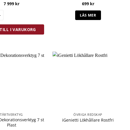
7 999
kr
699
kr
rima Matera Koppar Sauteuse 4,9 L mängd
LÄS MER
TILL I VARUKORG
TÅRTVERKTYG
ÖVRIGA REDSKAP
 Dekorationsverktyg 7 st
iGenietti Lökhållare Rostfri
Plast