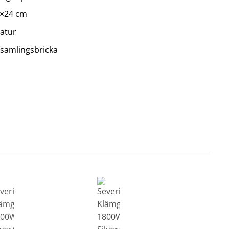
33×24 cm
ratur
samlingsbricka