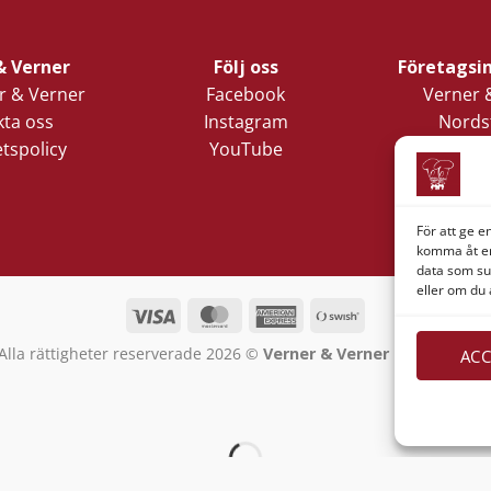
& Verner
Följ oss
Företagsi
 & Verner
Facebook
Verner 
ta oss
Instagram
Nords
etspolicy
YouTube
Lilla Klädp
1
411 05 
För att ge e
komma åt en
data som su
eller om du 
Visa
MasterCard
American
Swish
Express
(SE)
Alla rättigheter reserverade 2026 ©
Verner & Verner Nordstan A
ACC