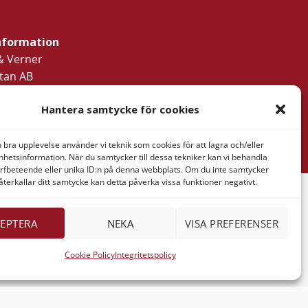
nformation
& Verner
tan AB
ressaregatan
Hantera samtycke för cookies
1
Göteborg
n bra upplevelse använder vi teknik som cookies för att lagra och/eller
hetsinformation. När du samtycker till dessa tekniker kan vi behandla
rfbeteende eller unika ID:n på denna webbplats. Om du inte samtycker
återkallar ditt samtycke kan detta påverka vissa funktioner negativt.
B
EPTERA
NEKA
VISA PREFERENSER
Cookie Policy
Integritetspolicy