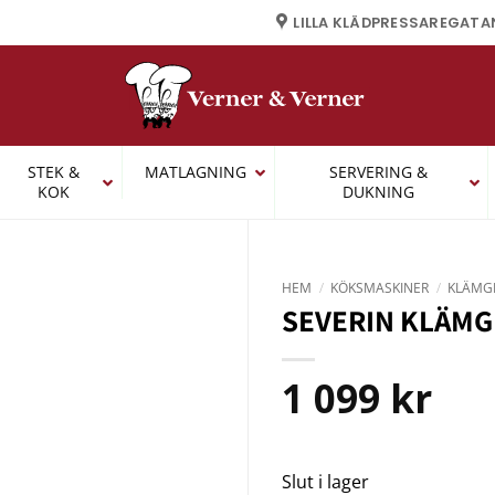
LILLA KLÄDPRESSAREGATA
STEK &
MATLAGNING
SERVERING &
KOK
DUKNING
HEM
/
KÖKSMASKINER
/
KLÄMGR
SEVERIN KLÄMGR
1 099
kr
Slut i lager