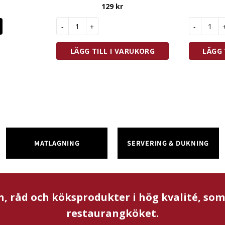
129
kr
Prepara Ice Balls XL 4-Pack mängd
Tala Icing
LÄGG TILL I VARUKORG
LÄGG 
MATLAGNING
SERVERING & DUKNING
n, råd och köksprodukter i hög kvalité, so
restaurangköket.