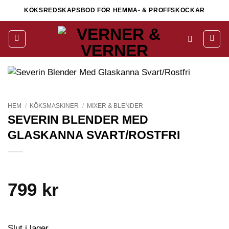
Skip
KÖKSREDSKAPSBOD FÖR HEMMA- & PROFFSKOCKAR
to
content
HEM
/
KÖKSMASKINER
/
MIXER & BLENDER
SEVERIN BLENDER MED
GLASKANNA SVART/ROSTFRI
799
kr
Slut i lager