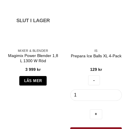
SLUT I LAGER
MIXER & BLENDER
IS
Magimix Power Blender 1,8
Prepara Ice Balls XL 4-Pack
L 1300 W Röd
3 999
kr
129
kr
LÄS MER
Prepara
Ice
Balls
XL
4-
Pack
mängd