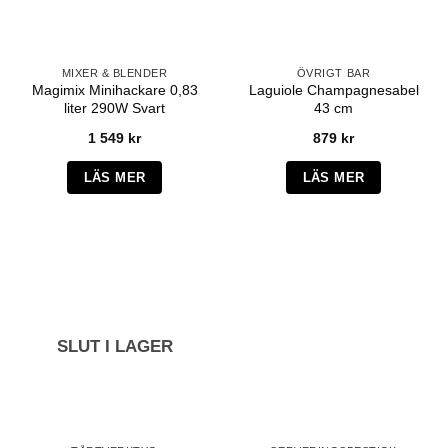
MIXER & BLENDER
ÖVRIGT BAR
Magimix Minihackare 0,83
Laguiole Champagnesabel
liter 290W Svart
43 cm
1 549
kr
879
kr
LÄS MER
LÄS MER
SLUT I LAGER