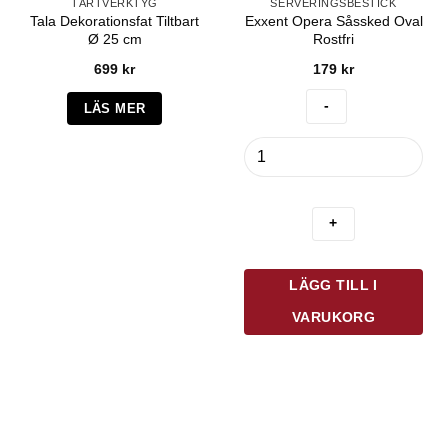
TÅRTVERKTYG
SERVERINGSBESTICK
Tala Dekorationsfat Tiltbart
Exxent Opera Såssked Oval
Ø 25 cm
Rostfri
699
kr
179
kr
LÄS MER
Exxent
Opera
Såssked
Oval
Rostfri
mängd
LÄGG TILL I
VARUKORG