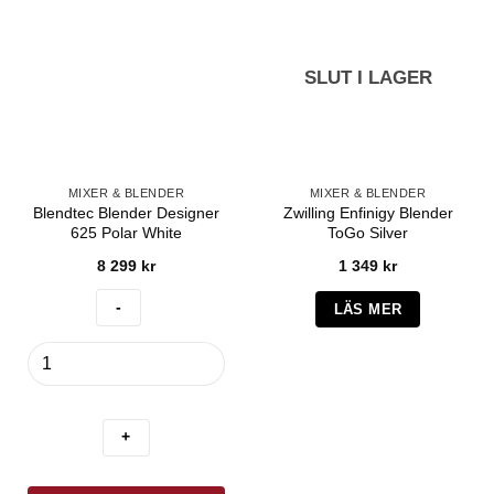
SLUT I LAGER
MIXER & BLENDER
MIXER & BLENDER
Blendtec Blender Designer
Zwilling Enfinigy Blender
625 Polar White
ToGo Silver
8 299
kr
1 349
kr
LÄS MER
Blendtec
Blender
Designer
625
Polar
White
mängd