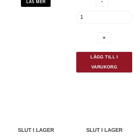
LÄS MER
iGenietti
Lökhållare
Rostfri
mängd
LÄGG TILL I
VARUKORG
SLUT I LAGER
SLUT I LAGER