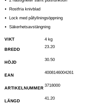
2 hastigheter samt pulsfunktion
Rostfria knivblad
Lock med påfyllningsöppning
Säkerhetsavstängning
VIKT
4 kg
23.20
BREDD
30.50
HÖJD
4008146004261
EAN
3718000
ARTIKELNUMMER
41.20
LÄNGD