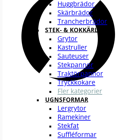
Huggbrädor
Skärbrädor
Trancherbrädor
STEK- & KOKKÄRL
Grytor
Kastruller
Sauteuser
Stekpannor
Traktörpannor
Tryckkokare
Fler kategorier
UGNSFORMAR
Lergrytor
Ramekiner
Stekfat
Suffléformar