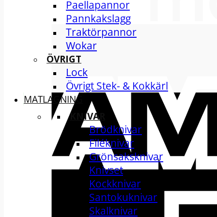
Paellapannor
Pannkakslagg
Traktörpannor
Wokar
ÖVRIGT
Lock
Övrigt Stek- & Kokkärl
MATLAGNING
KNIVAR
Brödknivar
Filéknivar
Grönsaksknivar
Knivset
Kockknivar
Santokuknivar
Skalknivar