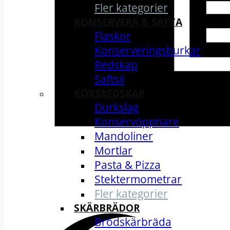
Fler kategorier
KONSERVERA & SAFTA
Flaskor
Konserveringsburkar
Redskap
Saftsil
KÖKSREDSKAP
Durkslag
Konservöppnare
Mandoliner
Mortlar
Pasta & Pizza
Stektermometrar
Fler kategorier
SKÄRBRÄDOR
Brödskärbräda