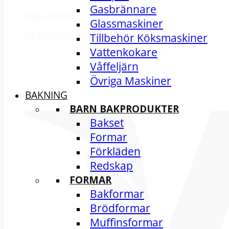
Gasbrännare
Inga produkter i varukorgen.
Glassmaskiner
Gå tillbaka till butiken
Tillbehör Köksmaskiner
Vattenkokare
Våffeljärn
Övriga Maskiner
BAKNING
BARN BAKPRODUKTER
Bakset
Formar
Förkläden
Redskap
FORMAR
Bakformar
Brödformar
Muffinsformar