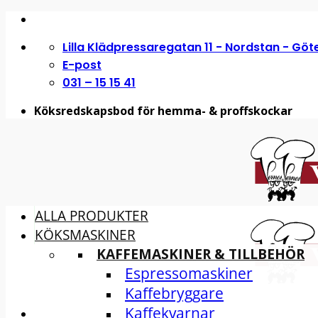
Skip
to
Lilla Klädpressaregatan 11 - Nordstan - Gö
content
E-post
031 – 15 15 41
Köksredskapsbod för hemma- & proffskockar
ALLA PRODUKTER
KÖKSMASKINER
KAFFEMASKINER & TILLBEHÖR
Espressomaskiner
Kaffebryggare
Kaffekvarnar