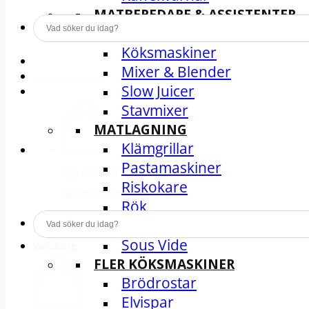
MATBEREDARE & ASSISTENTER
Foodprocessor
Köksmaskiner
Mixer & Blender
INSPIRATION
Slow Juicer
Stavmixer
MATLAGNING
Klämgrillar
Pastamaskiner
Inga produkter i varukorgen.
Riskokare
Gå tillbaka till butiken
Rök
Skärmaskiner
Sous Vide
Varukorg
FLER KÖKSMASKINER
Brödrostar
Elvispar