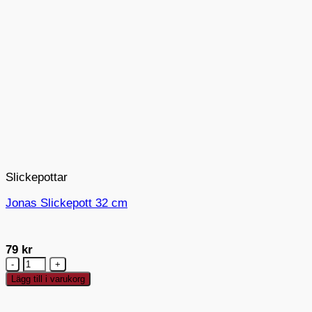
Slickepottar
Jonas Slickepott 32 cm
79
kr
Jonas
Slickepott
Lägg till i varukorg
32
cm