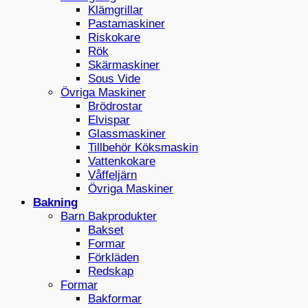
Klämgrillar
Pastamaskiner
Riskokare
Rök
Skärmaskiner
Sous Vide
Övriga Maskiner
Brödrostar
Elvispar
Glassmaskiner
Tillbehör Köksmaskin
Vattenkokare
Våffeljärn
Övriga Maskiner
Bakning
Barn Bakprodukter
Bakset
Formar
Förkläden
Redskap
Formar
Bakformar