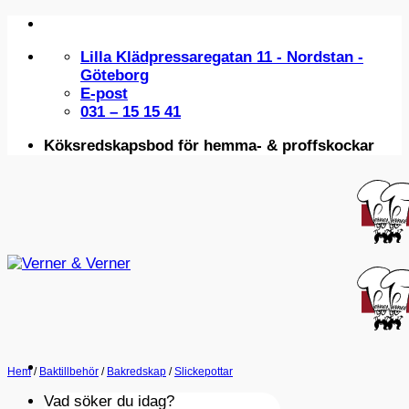
Skip
to
Lilla Klädpressaregatan 11 - Nordstan -
content
Göteborg
E-post
031 – 15 15 41
Köksredskapsbod för hemma- & proffskockar
Hem
/
Baktillbehör
/
Bakredskap
/
Slickepottar
Vad söker du idag?