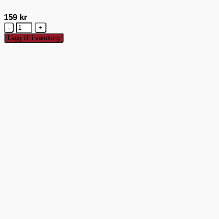
159
kr
Kochblume
Slickepott
Lägg till i varukorg
Hål
Silikon
31
cm
Antracitgrå
mängd