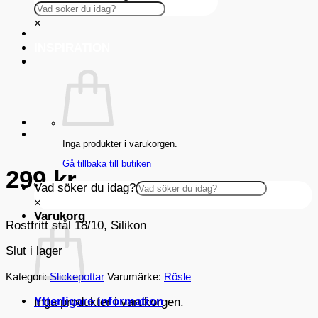
×
INSPIRATION
Inga produkter i varukorgen.
Gå tillbaka till butiken
299
kr
Vad söker du idag?
×
Varukorg
Rostfritt stål 18/10, Silikon
Slut i lager
Kategori:
Slickepottar
Varumärke:
Rösle
Ytterligare information
Inga produkter i varukorgen.