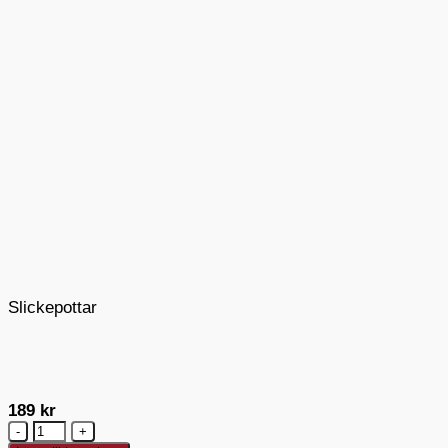
Slickepottar
189
kr
Antal