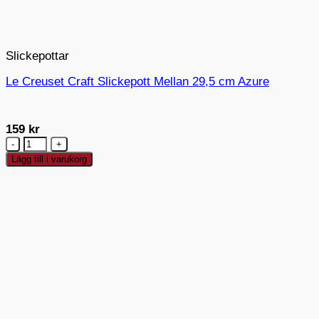
Slickepottar
Le Creuset Craft Slickepott Mellan 29,5 cm Azure
159
kr
Le
Creuset
Lägg till i varukorg
Craft
Slickepott
Mellan
29,5
cm
Azure
mängd