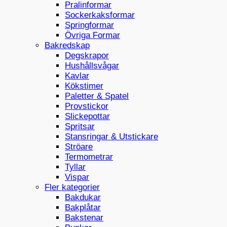
Pralinformar
Sockerkaksformar
Springformar
Övriga Formar
Bakredskap
Degskrapor
Hushållsvågar
Kavlar
Kökstimer
Paletter & Spatel
Provstickor
Slickepottar
Spritsar
Stansringar & Utstickare
Ströare
Termometrar
Tyllar
Vispar
Fler kategorier
Bakdukar
Bakplåtar
Bakstenar