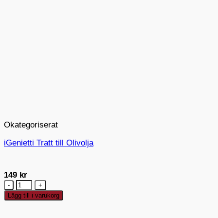
Okategoriserat
iGenietti Tratt till Olivolja
149
kr
iGenietti
Tratt
Lägg till i varukorg
till
Olivolja