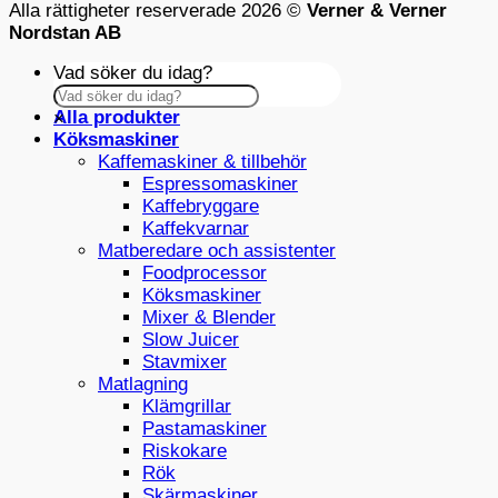
Alla rättigheter reserverade 2026 ©
Verner & Verner
Nordstan AB
Vad söker du idag?
Alla produkter
×
Köksmaskiner
Kaffemaskiner & tillbehör
Espressomaskiner
Kaffebryggare
Kaffekvarnar
Matberedare och assistenter
Foodprocessor
Köksmaskiner
Mixer & Blender
Slow Juicer
Stavmixer
Matlagning
Klämgrillar
Pastamaskiner
Riskokare
Rök
Skärmaskiner