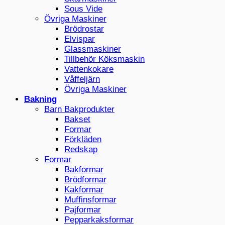
Sous Vide
Övriga Maskiner
Brödrostar
Elvispar
Glassmaskiner
Tillbehör Köksmaskin
Vattenkokare
Våffeljärn
Övriga Maskiner
Bakning
Barn Bakprodukter
Bakset
Formar
Förkläden
Redskap
Formar
Bakformar
Brödformar
Kakformar
Muffinsformar
Pajformar
Pepparkaksformar