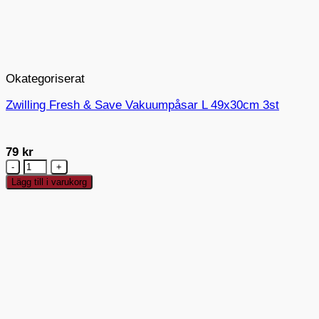
Okategoriserat
Zwilling Fresh & Save Vakuumpåsar L 49x30cm 3st
79
kr
Zwilling
Fresh
Lägg till i varukorg
&
Save
Vakuumpåsar
L
49x30cm
3st
mängd