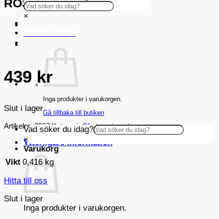
RÖSLE KÖKSSLEV
×
INSPIRATION
439
kr
Inga produkter i varukorgen.
Slut i lager
Gå tillbaka till butiken
Artikelnr:
2967
Kategori:
Okategoriserat
Vad söker du idag?
×
Ytterligare information
Varukorg
Vikt
0,416 kg
Hitta till oss
Slut i lager
Inga produkter i varukorgen.