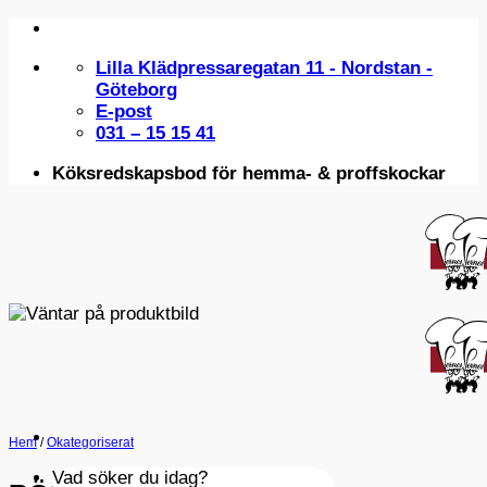
Skip
to
Lilla Klädpressaregatan 11 - Nordstan -
content
Göteborg
E-post
031 – 15 15 41
Köksredskapsbod för hemma- & proffskockar
Hem
/
Okategoriserat
Vad söker du idag?