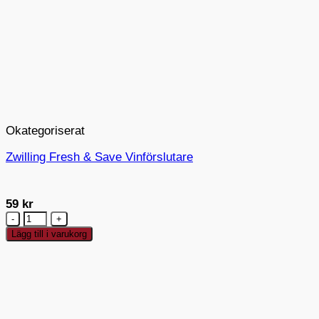
Okategoriserat
Zwilling Fresh & Save Vinförslutare
59
kr
Zwilling
Fresh
Lägg till i varukorg
&
Save
Vinförslutare
mängd