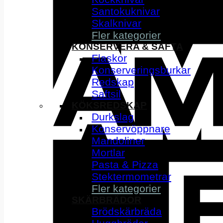
Santokuknivar
Skalknivar
Fler kategorier
KONSERVERA & SAFTA
Flaskor
Konserveringsburkar
Redskap
Saftsil
KÖKSREDSKAP
Durkslag
Konservöppnare
Mandoliner
Mortlar
Pasta & Pizza
Stektermometrar
Fler kategorier
SKÄRBRÄDOR
Brödskärbräda