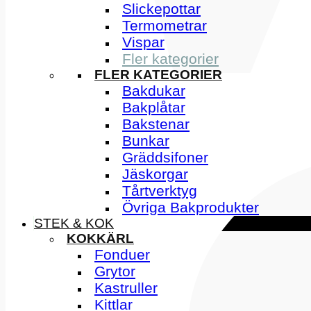
Slickepottar
Termometrar
Vispar
Fler kategorier
FLER KATEGORIER
Bakdukar
Bakplåtar
Bakstenar
Bunkar
Gräddsifoner
Jäskorgar
Tårtverktyg
Övriga Bakprodukter
STEK & KOK
KOKKÄRL
Fonduer
Grytor
Kastruller
Kittlar