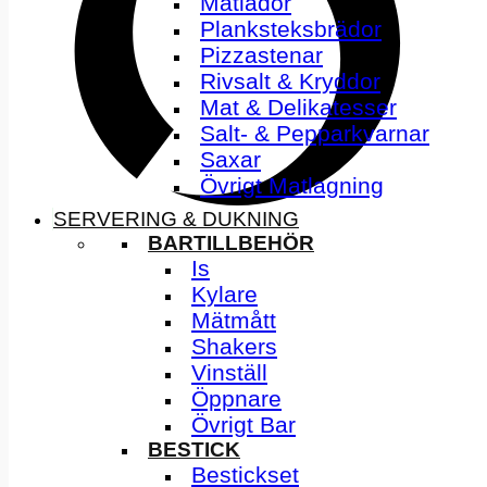
Matlådor
Planksteksbrädor
Pizzastenar
Rivsalt & Kryddor
Mat & Delikatesser
Salt- & Pepparkvarnar
Saxar
Övrigt Matlagning
SERVERING & DUKNING
BARTILLBEHÖR
Is
Kylare
Mätmått
Shakers
Vinställ
Öppnare
Övrigt Bar
BESTICK
Bestickset