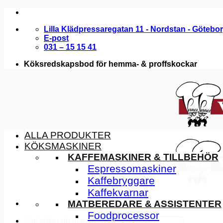
Skip
to
Lilla Klädpressaregatan 11 - Nordstan - Götebo
content
E-post
031 – 15 15 41
Köksredskapsbod för hemma- & proffskockar
ALLA PRODUKTER
KÖKSMASKINER
KAFFEMASKINER & TILLBEHÖR
Espressomaskiner
Kaffebryggare
Kaffekvarnar
MATBEREDARE & ASSISTENTER
Foodprocessor
Vad söker du idag?