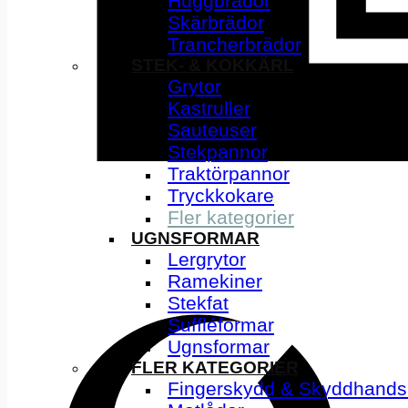
Huggbrädor
Skärbrädor
Trancherbrädor
STEK- & KOKKÄRL
Grytor
Kastruller
Sauteuser
Stekpannor
Traktörpannor
Tryckkokare
Fler kategorier
UGNSFORMAR
Lergrytor
Ramekiner
Stekfat
Suffléformar
Ugnsformar
FLER KATEGORIER
Fingerskydd & Skyddhands