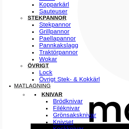
Kopparkärl
Sauteuser
STEKPANNOR
Stekpannor
Grillpannor
Paellapannor
Pannkakslagg
Traktörpannor
Wokar
ÖVRIGT
Lock
Övrigt Stek- & Kokkärl
MATLAGNING
KNIVAR
Brödknivar
Filéknivar
Grönsaksknivar
Knivset
Kockknivar