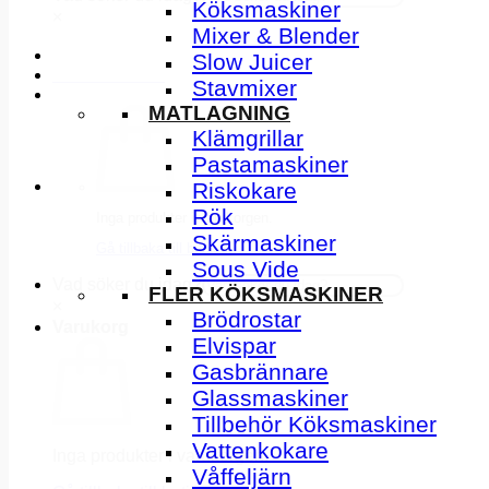
Köksmaskiner
×
Mixer & Blender
Slow Juicer
INSPIRATION
Stavmixer
MATLAGNING
Klämgrillar
Pastamaskiner
Riskokare
Rök
Inga produkter i varukorgen.
Skärmaskiner
Gå tillbaka till butiken
Sous Vide
Vad söker du idag?
FLER KÖKSMASKINER
×
Brödrostar
Varukorg
Elvispar
Gasbrännare
Glassmaskiner
Tillbehör Köksmaskiner
Vattenkokare
Inga produkter i varukorgen.
Våffeljärn