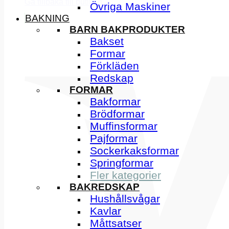
Gå tillbaka till butiken
Övriga Maskiner
BAKNING
BARN BAKPRODUKTER
Bakset
Formar
Förkläden
Redskap
FORMAR
Bakformar
Brödformar
Muffinsformar
Pajformar
Sockerkaksformar
Springformar
Fler kategorier
BAKREDSKAP
Hushållsvågar
Kavlar
Måttsatser