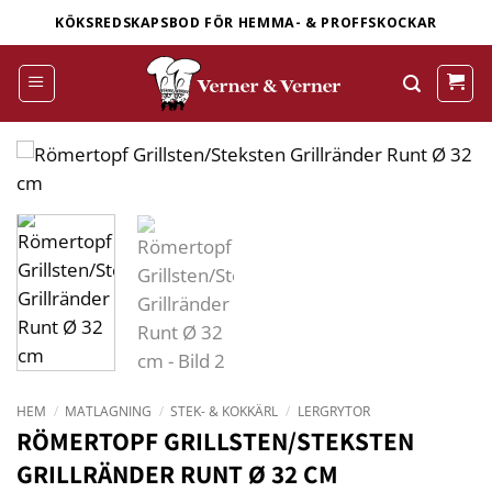
Skip
KÖKSREDSKAPSBOD FÖR HEMMA- & PROFFSKOCKAR
to
content
HEM
/
MATLAGNING
/
STEK- & KOKKÄRL
/
LERGRYTOR
RÖMERTOPF GRILLSTEN/STEKSTEN
GRILLRÄNDER RUNT Ø 32 CM