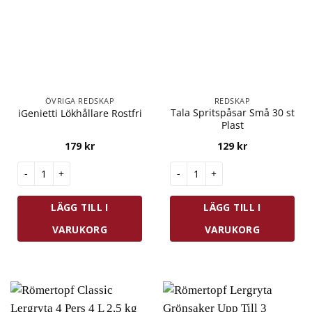
ÖVRIGA REDSKAP
REDSKAP
Tala Spritspåsar Små 30 st
iGenietti Lökhållare Rostfri
Plast
179
kr
129
kr
iGenietti Lökhållare Rostfri mängd
Tala Spritspåsar Små 30 st Pl
LÄGG TILL I
LÄGG TILL I
VARUKORG
VARUKORG