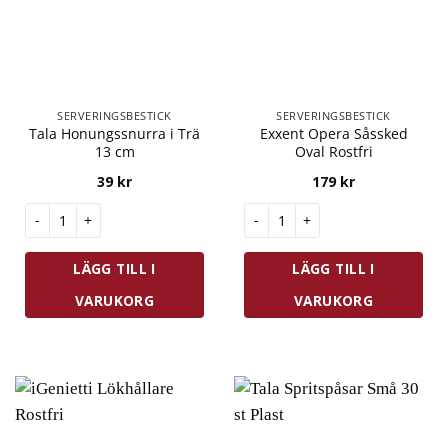
SERVERINGSBESTICK
SERVERINGSBESTICK
Tala Honungssnurra i Trä
Exxent Opera Såssked
13 cm
Oval Rostfri
39
kr
179
kr
Tala Honungssnurra i Trä 13 cm mängd
Exxent Opera Såssked Oval Ro
LÄGG TILL I
LÄGG TILL I
VARUKORG
VARUKORG