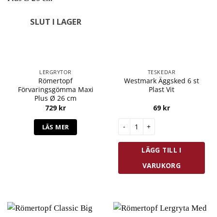
SLUT I LAGER
LERGRYTOR
TESKEDAR
Römertopf
Westmark Äggsked 6 st
Förvaringsgömma Maxi
Plast Vit
Plus Ø 26 cm
729
kr
69
kr
Westmark Äggsked 6 st Plast 
LÄS MER
LÄGG TILL I
VARUKORG