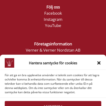
Följ oss
Facebook
Instagram
YouTube
Företagsinformation
Verner & Verner Nordstan AB
Lilla Klädpressaregatan 11
411 05 Göteborg
Hantera samtycke för cookies
För att ge en bra upplevelse använder vi teknik som cookies för att lagra
och/eller komma åt enhetsinformation. När du samtycker till dessa
tekniker kan vi behandla data som surfbeteende eller unika ID:n på
denna webbplats. Om du inte samtycker eller om du återkallar ditt
samtycke kan detta påverka vissa funktioner negativt.
Visa
MasterCard
American
Swish
Express
(SE)
Alla rättigheter reserverade 2026 ©
Verner & Verner