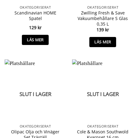
OKATEGORISERAT
OKATEGORISERAT
Scandinavian HOME
Zwilling Fresh & Save
Spatel
Vakuumbehållare S Glas
0,35 L
129
kr
139
kr
LÄS MER
LÄS MER
SLUT I LAGER
SLUT I LAGER
OKATEGORISERAT
OKATEGORISERAT
Olipac Olja och Vinäger
Cole & Mason Southwold
Set Träställ
Kvarnset 16 cm