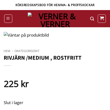
Skip
KÖKSREDSKAPSBOD FÖR HEMMA- & PROFFSKOCKAR
to
content
HEM
/
OKATEGORISERAT
RIVJÄRN /MEDIUM , ROSTFRITT
225
kr
Slut i lager