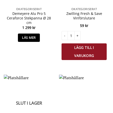
OKATEGORISERAT
OKATEGORISERAT
Demeyere Alu Pro 5
Zwilling Fresh & Save
Ceraforce Stekpanna Ø 28
Vinförslutare
cm
59
kr
1 299
kr
Zwilling Fresh & Save Vinförsluta
LÄS MER
LÄGG TILL I
VARUKORG
SLUT I LAGER