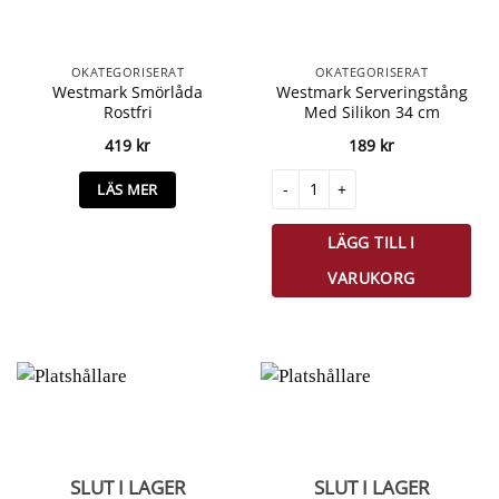
OKATEGORISERAT
OKATEGORISERAT
Westmark Smörlåda
Westmark Serveringstång
Rostfri
Med Silikon 34 cm
419
kr
189
kr
Westmark Serveringstång Med Sil
LÄS MER
LÄGG TILL I
VARUKORG
SLUT I LAGER
SLUT I LAGER