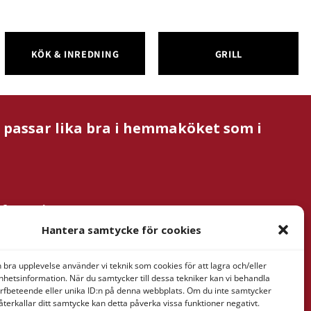
KÖK & INREDNING
GRILL
m passar lika bra i hemmaköket som i
nformation
& Verner
Hantera samtycke för cookies
tan AB
ressaregatan
n bra upplevelse använder vi teknik som cookies för att lagra och/eller
1
hetsinformation. När du samtycker till dessa tekniker kan vi behandla
rfbeteende eller unika ID:n på denna webbplats. Om du inte samtycker
Göteborg
återkallar ditt samtycke kan detta påverka vissa funktioner negativt.