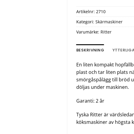
Artikelnr:
2710
Kategori:
Skärmaskiner
Varumärke:
Ritter
BESKRIVNING
YTTERLIG
En liten kompakt hopfällba
plast och tar liten plats n
smörgåspålägg till bröd u
döljas under maskinen.
Garanti: 2 år
Tyska Ritter är värdsleda
köksmaskiner av högsta kv