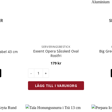
ER
S
SERVERINGSBESTICK
Exxent Opera Såssked Oval
Big Gre
abel 43 cm
Rostfri
179
kr
Exxent Opera Såssked Oval Rostfri mängd
LÄGG TILL I VARUKORG