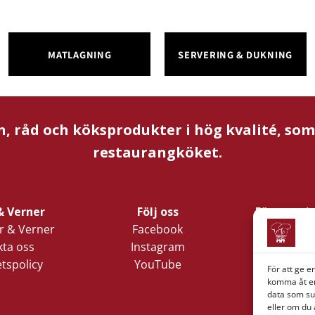
MATLAGNING
SERVERING & DUKNING
n, råd och köksprodukter i hög kvalité, so
restaurangköket.
& Verner
Följ oss
Företagsi
 & Verner
Facebook
Verner 
ta oss
Instagram
Nords
etspolicy
YouTube
Lilla Klädp
För att ge e
1
komma åt en
data som su
411 05 
eller om du 