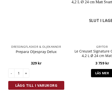
SLUT I LAG
DRESSINGFLASKOR & OLJEKANNOR
GRYTOR
Le Creuset Signature 
Prepara Oljespray Delux
4,2 L Ø 24 cm Mat
329
kr
3 759
kr
Prepara Oljespray Delux mängd
LÄS MER
LÄGG TILL I VARUKORG