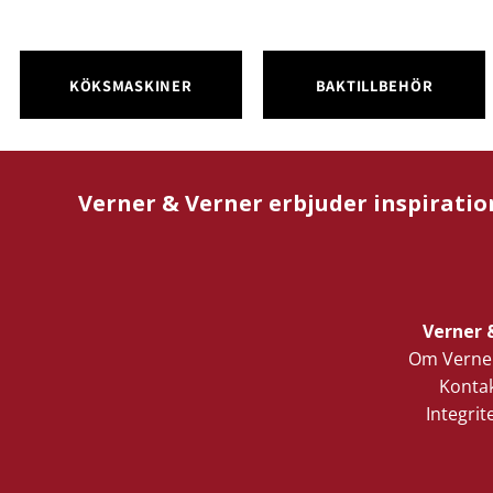
KÖKSMASKINER
BAKTILLBEHÖR
Verner & Verner erbjuder inspiratio
Verner 
Om Verner
Kontak
Integrit