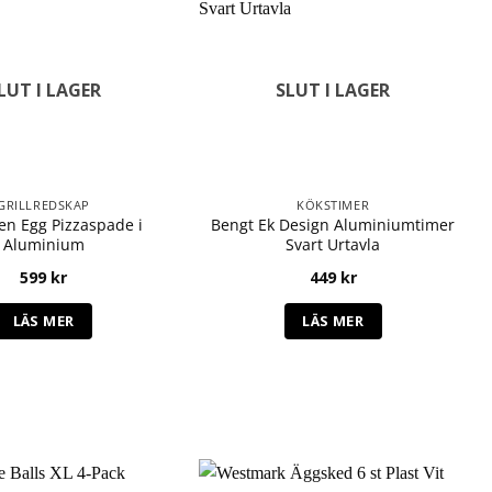
LUT I LAGER
SLUT I LAGER
GRILLREDSKAP
KÖKSTIMER
en Egg Pizzaspade i
Bengt Ek Design Aluminiumtimer
Aluminium
Svart Urtavla
599
kr
449
kr
LÄS MER
LÄS MER