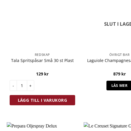
SLUT I LAG
REDSKAP
ÖVRIGT BAR
Tala Spritspåsar Små 30 st Plast
Laguiole Champagnes
129
kr
879
kr
Tala Spritspåsar Små 30 st Plast mängd
LÄS MER
LÄGG TILL I VARUKORG