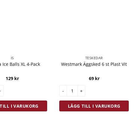
IS
TESKEDAR
 Ice Balls XL 4-Pack
Westmark Äggsked 6 st Plast Vit
129
kr
69
kr
e Balls XL 4-Pack mängd
Westmark Äggsked 6 st Plast Vit män
TILL I VARUKORG
LÄGG TILL I VARUKORG