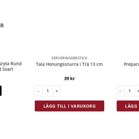
ER
SERVERINGSBESTICK
Gryta Rund
Tala Honungssnurra i Trä 13 cm
Prepara
t Svart
39
kr
Tala Honungssnurra i Trä 13 cm mängd
Prepara Ic
LÄGG TILL I VARUKORG
LÄGG 