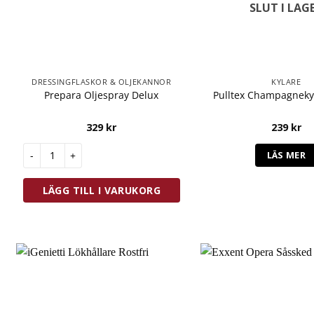
SLUT I LAG
DRESSINGFLASKOR & OLJEKANNOR
KYLARE
Prepara Oljespray Delux
Pulltex Champagnekyl
329
kr
239
kr
Prepara Oljespray Delux mängd
LÄS MER
LÄGG TILL I VARUKORG