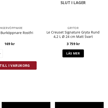
SLUT I LAGER
ONSERVÖPPNARE
GRYTOR
Le Creuset Signature Gryta Rund
i Burköppnare Rostfri
4,2 L Ø 24 cm Matt Svart
169
kr
3 759
kr
Burköppnare Rostfri mängd
LÄS MER
TILL I VARUKORG