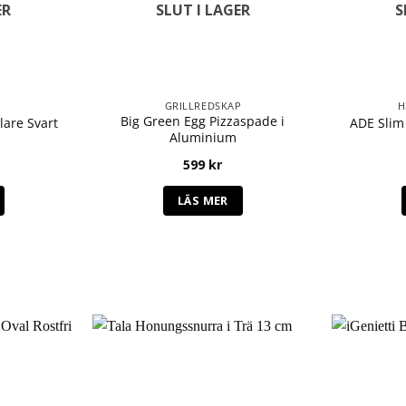
ER
SLUT I LAGER
S
GRILLREDSKAP
H
Big Green Egg Pizzaspade i
are Svart
ADE Slim 
Aluminium
599
kr
LÄS MER