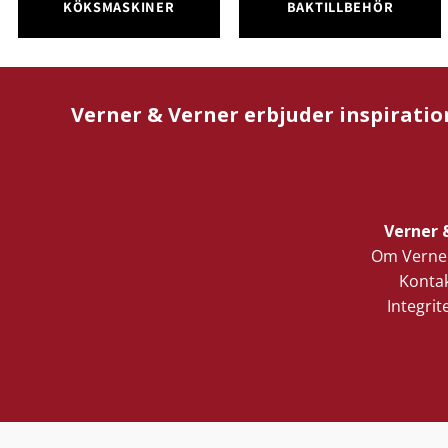
KÖKSMASKINER
BAKTILLBEHÖR
Verner & Verner erbjuder inspiratio
Verner 
Om Verner
Kontak
Integrit