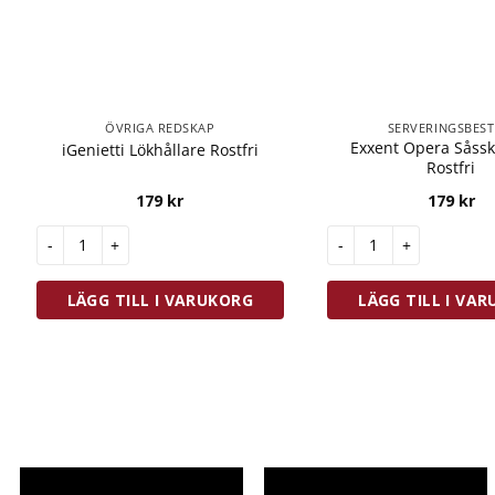
ÖVRIGA REDSKAP
SERVERINGSBEST
Exxent Opera Såss
iGenietti Lökhållare Rostfri
Rostfri
179
kr
179
kr
iGenietti Lökhållare Rostfri mängd
Exxent Opera Såssked 
LÄGG TILL I VARUKORG
LÄGG TILL I VA