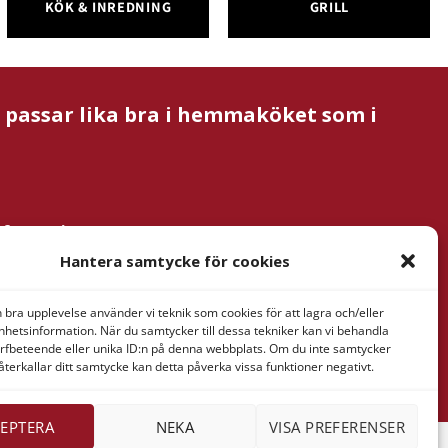
KÖK & INREDNING
GRILL
m passar lika bra i hemmaköket som i
nformation
& Verner
Hantera samtycke för cookies
tan AB
ressaregatan
n bra upplevelse använder vi teknik som cookies för att lagra och/eller
1
hetsinformation. När du samtycker till dessa tekniker kan vi behandla
rfbeteende eller unika ID:n på denna webbplats. Om du inte samtycker
Göteborg
återkallar ditt samtycke kan detta påverka vissa funktioner negativt.
EPTERA
NEKA
VISA PREFERENSER