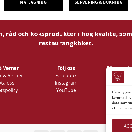
MATLAGNING
SERVERING & DUKNING
n, råd och köksprodukter i hög kvalité, so
restaurangköket.
& Verner
Följ oss
Företagsi
 & Verner
Facebook
Verner 
ta oss
Instagram
Nords
etspolicy
YouTube
Lilla Klädp
För att ge e
1
komma åt en
data som su
411 05 
eller om du 
ACC