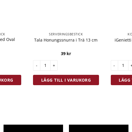
ICK
SERVERINGSBESTICK
K
ked Oval
Tala Honungssnurra i Trä 13 cm
iGeniett
39
kr
Oval Rostfri mängd
Tala Honungssnurra i Trä 13 cm mängd
iGenietti 
RUKORG
LÄGG TILL I VARUKORG
LÄGG 