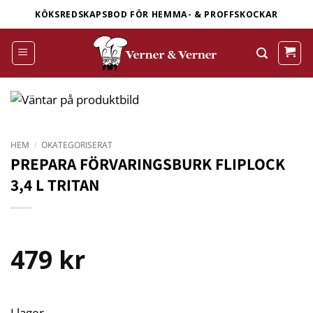
Skip
KÖKSREDSKAPSBOD FÖR HEMMA- & PROFFSKOCKAR
to
content
HEM
/
OKATEGORISERAT
PREPARA FÖRVARINGSBURK FLIPLOCK
3,4 L TRITAN
479
kr
I lager