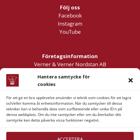
Följ oss
Facebook
Instagram
YouTube
Företagsinformation
Verner & Verner Nordstan AB
Lilla Klädpressaregatan 11
Hantera samtycke för
411 05 Göteborg
cookies
För att ge en bra upplevelse använder vi teknik som cookies för att lagra
och/eller komma åt enhetsinformation. När du samtycker till dessa
tekniker kan vi behandla data som surfbeteende eller unika ID:n på
denna webbplats. Om du inte samtycker eller om du återkallar ditt
samtycke kan detta påverka vissa funktioner negativt.
Visa
MasterCard
American
Swish
Express
(SE)
Alla rättigheter reserverade 2026 ©
Verner & Verner
ACCEPTERA
Nordstan AB