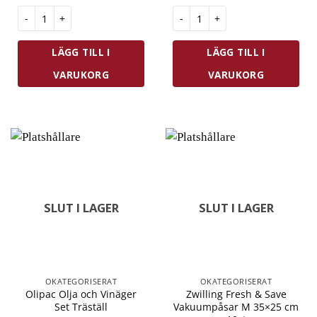
Zwilling Fresh & Save Vakuumbehållare L Glas 2 L mängd
Zwilling Fresh & Save Startset 
LÄGG TILL I
LÄGG TILL I
VARUKORG
VARUKORG
SLUT I LAGER
SLUT I LAGER
OKATEGORISERAT
OKATEGORISERAT
Olipac Olja och Vinäger
Zwilling Fresh & Save
Set Träställ
Vakuumpåsar M 35×25 cm