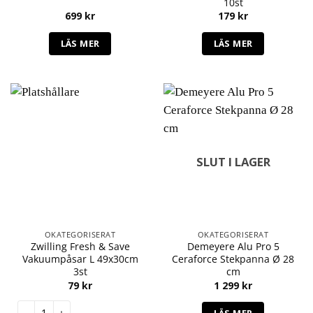
10st
699
kr
179
kr
LÄS MER
LÄS MER
SLUT I LAGER
OKATEGORISERAT
OKATEGORISERAT
Zwilling Fresh & Save
Demeyere Alu Pro 5
Vakuumpåsar L 49x30cm
Ceraforce Stekpanna Ø 28
3st
cm
79
kr
1 299
kr
Zwilling Fresh & Save Vakuumpåsar L 49x30cm 3st mängd
LÄS MER