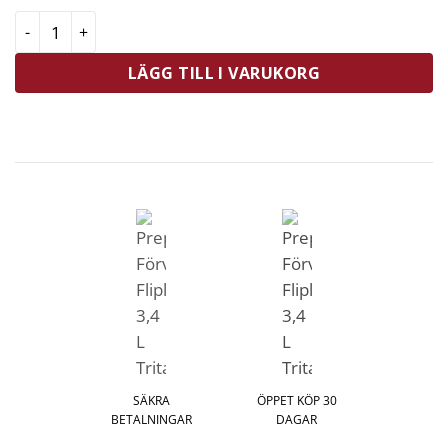
Prepara Förvaringsburk Fliplock 3,4 L Tritan mängd
LÄGG TILL I VARUKORG
SÄKRA
ÖPPET KÖP 30
BETALNINGAR
DAGAR