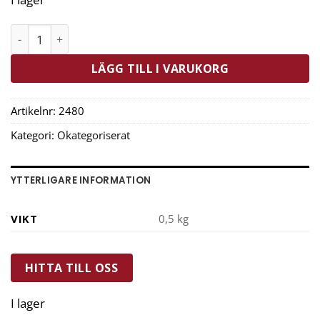
Prepara Förvaringsburk Fliplock 3,4 L Tritan mängd
LÄGG TILL I VARUKORG
Artikelnr:
2480
Kategori:
Okategoriserat
YTTERLIGARE INFORMATION
VIKT
0,5 kg
HITTA TILL OSS
I lager