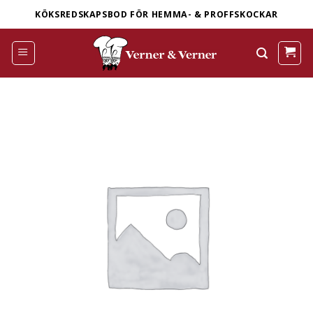
Skip
KÖKSREDSKAPSBOD FÖR HEMMA- & PROFFSKOCKAR
to
content