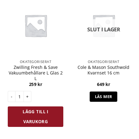
SLUT I LAGER
OKATEGORISERAT
OKATEGORISERAT
Zwilling Fresh & Save
Cole & Mason Southwold
Vakuumbehållare L Glas 2
Kvarnset 16 cm
L
259
kr
649
kr
Zwilling Fresh & Save Vakuumbehållare L Glas 2 L mängd
LÄS MER
LÄGG TILL I
VARUKORG