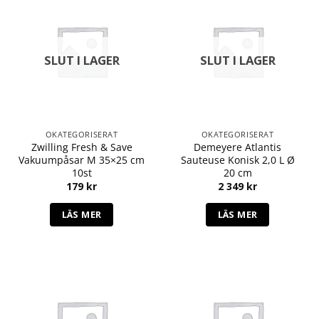
SLUT I LAGER
SLUT I LAGER
OKATEGORISERAT
OKATEGORISERAT
Zwilling Fresh & Save
Demeyere Atlantis
Vakuumpåsar M 35×25 cm
Sauteuse Konisk 2,0 L Ø
10st
20 cm
179
kr
2 349
kr
LÄS MER
LÄS MER