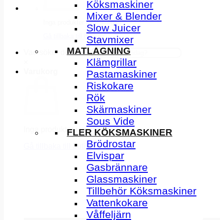
Köksmaskiner
Mixer & Blender
Inga produkter i varukorgen.
Slow Juicer
Gå tillbaka till butiken
Stavmixer
MATLAGNING
Vad söker du idag?
Klämgrillar
×
Varukorg
Pastamaskiner
Riskokare
Rök
Skärmaskiner
Sous Vide
Inga produkter i varukorgen.
FLER KÖKSMASKINER
Brödrostar
Gå tillbaka till butiken
Elvispar
Gasbrännare
Glassmaskiner
Tillbehör Köksmaskiner
Vattenkokare
Våffeljärn