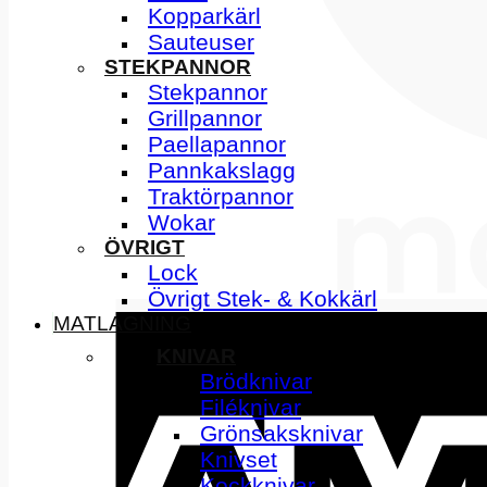
Kopparkärl
Sauteuser
STEKPANNOR
Stekpannor
Grillpannor
Paellapannor
Pannkakslagg
Traktörpannor
Wokar
ÖVRIGT
Lock
Övrigt Stek- & Kokkärl
MATLAGNING
KNIVAR
Brödknivar
Filéknivar
Grönsaksknivar
Knivset
Kockknivar