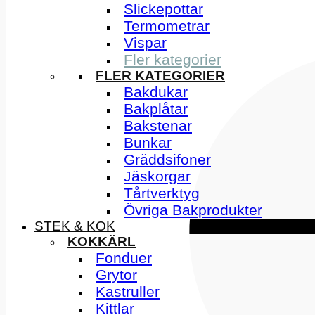
Slickepottar
Termometrar
Vispar
Fler kategorier
FLER KATEGORIER
Bakdukar
Bakplåtar
Bakstenar
Bunkar
Gräddsifoner
Jäskorgar
Tårtverktyg
Övriga Bakprodukter
STEK & KOK
KOKKÄRL
Fonduer
Grytor
Kastruller
Kittlar