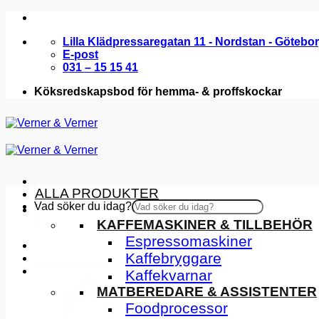
Skip
to
Lilla Klädpressaregatan 11 - Nordstan - Götebo
content
E-post
031 – 15 15 41
Köksredskapsbod för hemma- & proffskockar
ALLA PRODUKTER
Vad söker du idag?
KÖKSMASKINER
×
KAFFEMASKINER & TILLBEHÖR
Espressomaskiner
Kaffebryggare
INSPIRATION
Kaffekvarnar
MATBEREDARE & ASSISTENTER
Foodprocessor