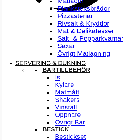
Matlådor
Planksteksbrädor
Pizzastenar
Rivsalt & Kryddor
Mat & Delikatesser
Salt- & Pepparkvarnar
Saxar
Övrigt Matlagning
SERVERING & DUKNING
BARTILLBEHÖR
Is
Kylare
Mätmått
Shakers
Vinställ
Öppnare
Övrigt Bar
BESTICK
Bestickset