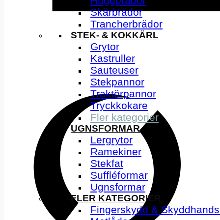
Huggbrädor
Skärbrädor
Trancherbrädor
STEK- & KOKKÄRL
Grytor
Kastruller
Sauteuser
Stekpannor
Traktörpannor
Tryckkokare
Fler kategorier
UGNSFORMAR
Lergrytor
Ramekiner
Stekfat
Suffléformar
Ugnsformar
FLER KATEGORIER
Fingerskydd & Skyddhands