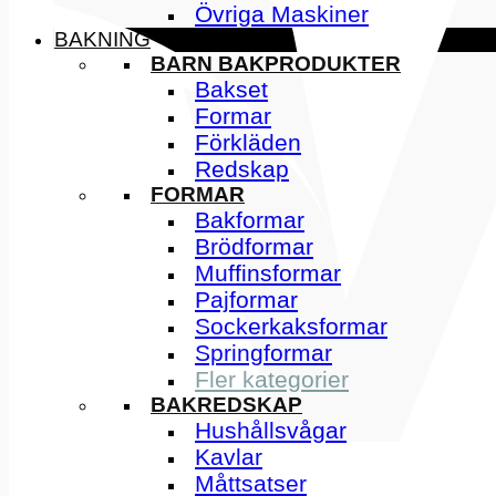
Övriga Maskiner
BAKNING
BARN BAKPRODUKTER
Bakset
Formar
Förkläden
Redskap
FORMAR
Bakformar
Brödformar
Muffinsformar
Pajformar
Sockerkaksformar
Springformar
Fler kategorier
BAKREDSKAP
Hushållsvågar
Kavlar
Måttsatser