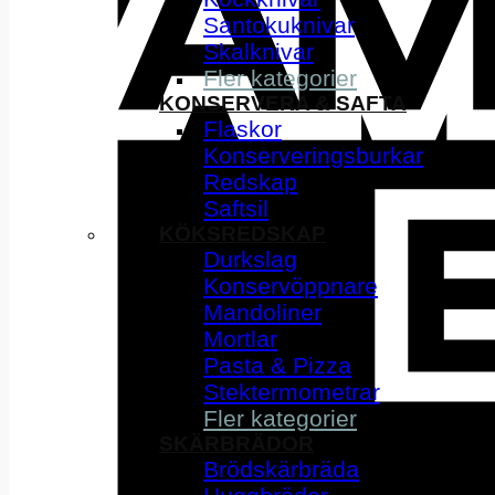
Santokuknivar
Skalknivar
Fler kategorier
KONSERVERA & SAFTA
Flaskor
Konserveringsburkar
Redskap
Saftsil
KÖKSREDSKAP
Durkslag
Konservöppnare
Mandoliner
Mortlar
Pasta & Pizza
Stektermometrar
Fler kategorier
SKÄRBRÄDOR
Brödskärbräda