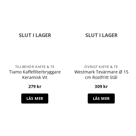
SLUT I LAGER
SLUT I LAGER
TILLBEHÖR KAFFE & TE
ÖVRIGT KAFFE & TE
Tiamo Kaffefilterbryggare
Westmark Tevärmare Ø 15
Keramisk Vit
cm Rostfritt Stål
279
kr
309
kr
LÄS MER
LÄS MER