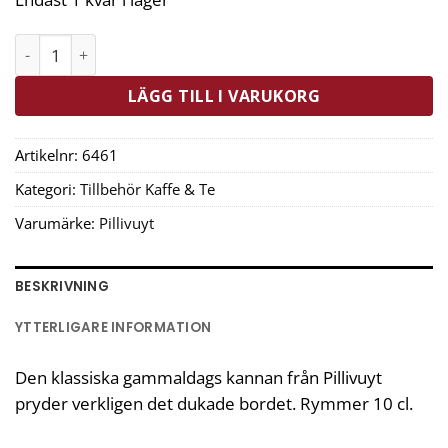
Pillivuyt Kanna Gammaldags Nr. 6 10 cl Vit mängd
LÄGG TILL I VARUKORG
Artikelnr:
6461
Kategori:
Tillbehör Kaffe & Te
Varumärke:
Pillivuyt
BESKRIVNING
YTTERLIGARE INFORMATION
Den klassiska gammaldags kannan från Pillivuyt
pryder verkligen det dukade bordet. Rymmer 10 cl.