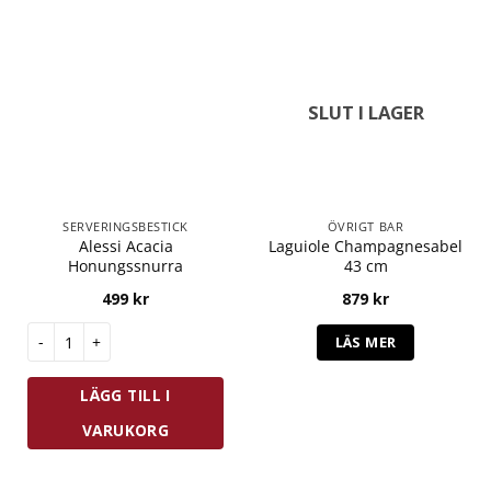
SLUT I LAGER
SERVERINGSBESTICK
ÖVRIGT BAR
Alessi Acacia
Laguiole Champagnesabel
Honungssnurra
43 cm
499
kr
879
kr
Alessi Acacia Honungssnurra mängd
LÄS MER
LÄGG TILL I
VARUKORG