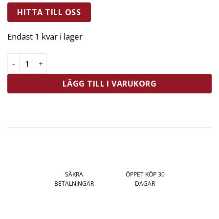
HITTA TILL OSS
Endast 1 kvar i lager
Pillivuyt Kanna Gammaldags Nr. 6 10 cl Vit mängd
LÄGG TILL I VARUKORG
SÄKRA
ÖPPET KÖP 30
BETALNINGAR
DAGAR