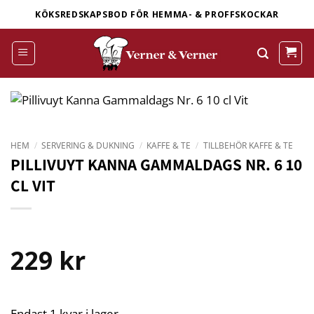
Skip
KÖKSREDSKAPSBOD FÖR HEMMA- & PROFFSKOCKAR
to
content
HEM
/
SERVERING & DUKNING
/
KAFFE & TE
/
TILLBEHÖR KAFFE & TE
PILLIVUYT KANNA GAMMALDAGS NR. 6 10
CL VIT
229
kr
Endast 1 kvar i lager