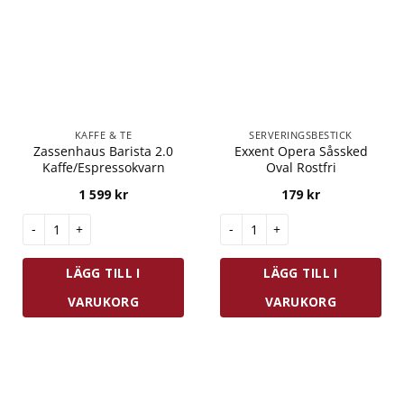
KAFFE & TE
SERVERINGSBESTICK
Zassenhaus Barista 2.0
Exxent Opera Såssked
Kaffe/Espressokvarn
Oval Rostfri
1 599
kr
179
kr
Zassenhaus Barista 2.0 Kaffe/Espressokvarn mängd
Exxent Opera Såssked Oval Ro
LÄGG TILL I
LÄGG TILL I
VARUKORG
VARUKORG