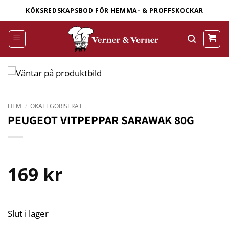
Skip
KÖKSREDSKAPSBOD FÖR HEMMA- & PROFFSKOCKAR
to
content
HEM
/
OKATEGORISERAT
PEUGEOT VITPEPPAR SARAWAK 80G
169
kr
Slut i lager