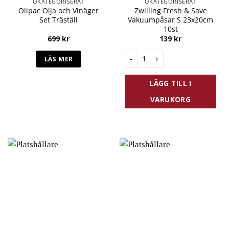
OKATEGORISERAT
OKATEGORISERAT
Olipac Olja och Vinäger
Zwilling Fresh & Save
Set Träställ
Vakuumpåsar S 23x20cm
10st
699
kr
139
kr
Zwilling Fresh & Save Vakuump
LÄS MER
LÄGG TILL I
VARUKORG