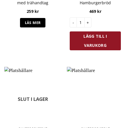
med trähandtag
Hamburgerbröd
259
kr
469
kr
Westmark Bakplåt Hamburger
LÄS MER
LÄGG TILL I
VARUKORG
SLUT I LAGER