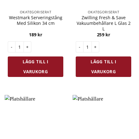
OKATEGORISERAT
OKATEGORISERAT
Westmark Serveringstång
Zwilling Fresh & Save
Med Silikon 34 cm
Vakuumbehållare L Glas 2
L
189
kr
259
kr
Westmark Serveringstång Med Silikon 34 cm mängd
Zwilling Fresh & Save Vakuumbe
LÄGG TILL I
LÄGG TILL I
VARUKORG
VARUKORG