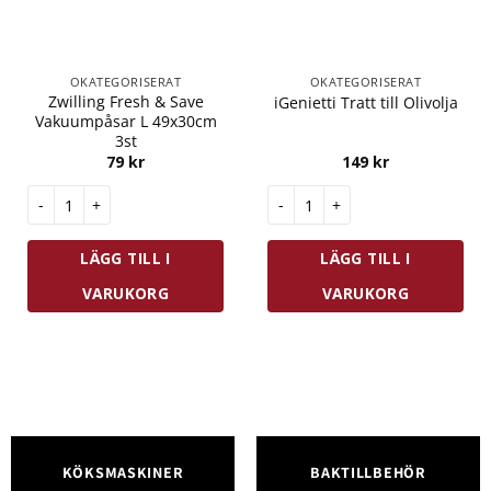
OKATEGORISERAT
OKATEGORISERAT
Zwilling Fresh & Save
iGenietti Tratt till Olivolja
Vakuumpåsar L 49x30cm
3st
79
kr
149
kr
Zwilling Fresh & Save Vakuumpåsar L 49x30cm 3st mängd
iGenietti Tratt till Olivolja m
LÄGG TILL I
LÄGG TILL I
VARUKORG
VARUKORG
KÖKSMASKINER
BAKTILLBEHÖR