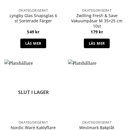
OKATEGORISERAT
OKATEGORISERAT
Lyngby Glas Snapsglas 6
Zwilling Fresh & Save
st Sorterade Färger
Vakuumpåsar M 35×25 cm
10st
549
kr
179
kr
LÄS MER
LÄS MER
SLUT I LAGER
OKATEGORISERAT
OKATEGORISERAT
Nordic Ware Kaklyftare
Westmark Bakplåt