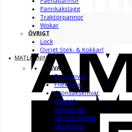
Paellapannor
Pannkakslagg
Traktörpannor
Wokar
ÖVRIGT
Lock
Övrigt Stek- & Kokkärl
MATLAGNING
KNIVAR
Brödknivar
Filéknivar
Grönsaksknivar
Knivset
Kockknivar
Santokuknivar
Skalknivar