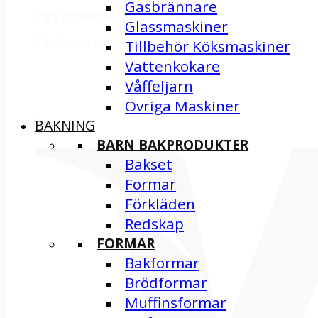
Gasbrännare
Inga produkter i varukorgen.
Glassmaskiner
Gå tillbaka till butiken
Tillbehör Köksmaskiner
Vattenkokare
Våffeljärn
Övriga Maskiner
BAKNING
BARN BAKPRODUKTER
Bakset
Formar
Förkläden
Redskap
FORMAR
Bakformar
Brödformar
Muffinsformar