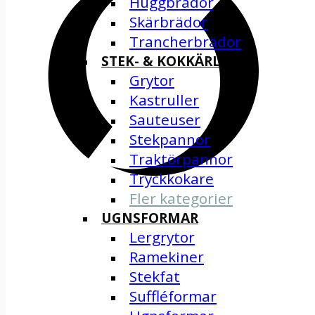
Huggbrädor
Skärbrädor
Trancherbrädor
STEK- & KOKKÄRL
Grytor
Kastruller
Sauteuser
Stekpannor
Traktörpannor
Tryckkokare
Fler kategorier
UGNSFORMAR
Lergrytor
Ramekiner
Stekfat
Suffléformar