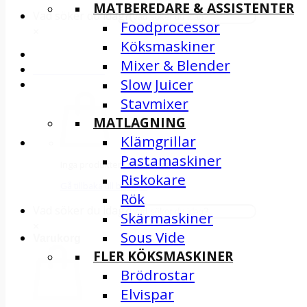
MATBEREDARE & ASSISTENTER
Vad söker du idag?
Foodprocessor
×
Köksmaskiner
Mixer & Blender
INSPIRATION
Slow Juicer
Stavmixer
MATLAGNING
Klämgrillar
Pastamaskiner
Inga produkter i varukorgen.
Riskokare
Gå tillbaka till butiken
Rök
Vad söker du idag?
Skärmaskiner
×
Sous Vide
Varukorg
FLER KÖKSMASKINER
Brödrostar
Elvispar