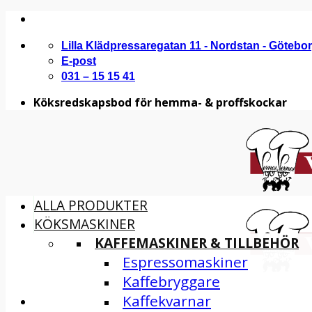
Skip
to
Lilla Klädpressaregatan 11 - Nordstan - Götebo
content
E-post
031 – 15 15 41
Köksredskapsbod för hemma- & proffskockar
ALLA PRODUKTER
KÖKSMASKINER
KAFFEMASKINER & TILLBEHÖR
Espressomaskiner
Kaffebryggare
Kaffekvarnar