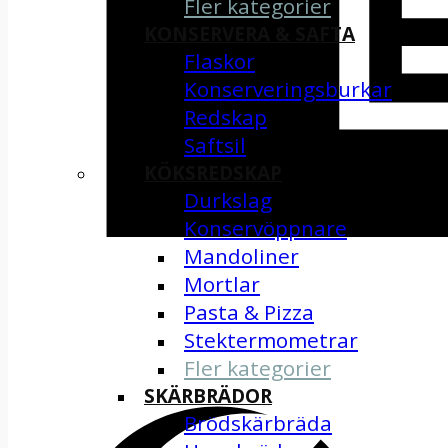
Fler kategorier
KONSERVERA & SAFTA
Flaskor
Konserveringsburkar
Redskap
Saftsil
KÖKSREDSKAP
Durkslag
Konservöppnare
Mandoliner
Mortlar
Pasta & Pizza
Stektermometrar
Fler kategorier
SKÄRBRÄDOR
Brödskärbräda