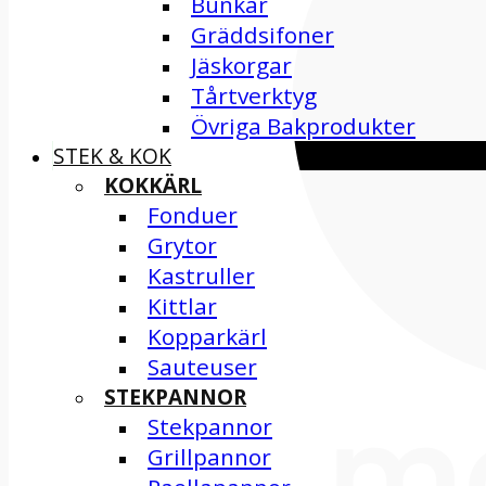
Bunkar
Gräddsifoner
Jäskorgar
Tårtverktyg
Övriga Bakprodukter
STEK & KOK
KOKKÄRL
Fonduer
Grytor
Kastruller
Kittlar
Kopparkärl
Sauteuser
STEKPANNOR
Stekpannor
Grillpannor