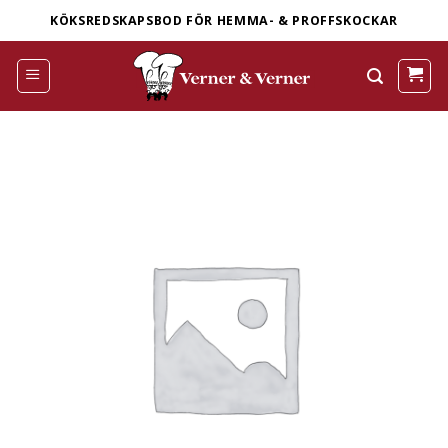
Skip
KÖKSREDSKAPSBOD FÖR HEMMA- & PROFFSKOCKAR
to
content