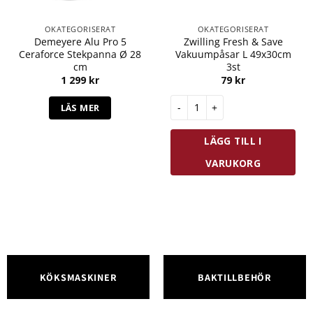
OKATEGORISERAT
OKATEGORISERAT
Demeyere Alu Pro 5
Zwilling Fresh & Save
Ceraforce Stekpanna Ø 28
Vakuumpåsar L 49x30cm
cm
3st
1 299
kr
79
kr
Zwilling Fresh & Save Vakuump
LÄS MER
LÄGG TILL I
VARUKORG
KÖKSMASKINER
BAKTILLBEHÖR