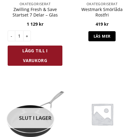
OKATEGORISERAT
OKATEGORISERAT
Zwilling Fresh & Save
Westmark Smörlåda
Startset 7 Delar – Glas
Rostfri
1 129
kr
419
kr
Zwilling Fresh & Save Startset 7 Delar - Glas mängd
LÄS MER
LÄGG TILL I
VARUKORG
SLUT I LAGER