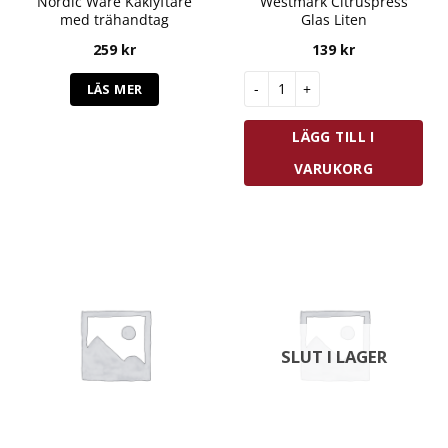
Nordic Ware Kaklyftare
Westmark Citruspress
med trähandtag
Glas Liten
259
kr
139
kr
Westmark Citruspress Glas Li
LÄS MER
LÄGG TILL I
VARUKORG
SLUT I LAGER