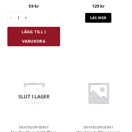
59
kr
129
kr
Zwilling Fresh & Save Vinförslutare mängd
LÄS MER
LÄGG TILL I
VARUKORG
SLUT I LAGER
OKATEGORISERAT
OKATEGORISERAT