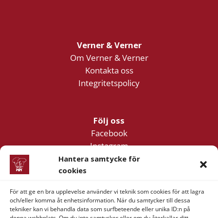
Verner & Verner
Om Verner & Verner
Kontakta oss
Integritetspolicy
Följ oss
Facebook
Instagram
YouTube
Hantera samtycke för
cookies
För att ge en bra upplevelse använder vi teknik som cookies för att lagra
Företagsinformation
och/eller komma åt enhetsinformation. När du samtycker till dessa
Verner & Verner Nordstan AB
tekniker kan vi behandla data som surfbeteende eller unika ID:n på
denna webbplats. Om du inte samtycker eller om du återkallar ditt