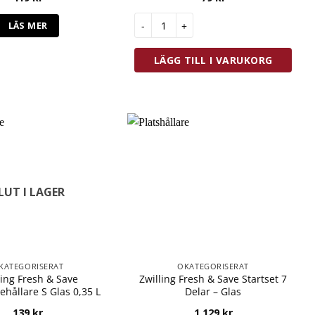
Zwilling Fresh & Save Vakuumpåsar L 
LÄS MER
LÄGG TILL I VARUKORG
LUT I LAGER
KATEGORISERAT
OKATEGORISERAT
ling Fresh & Save
Zwilling Fresh & Save Startset 7
hållare S Glas 0,35 L
Delar – Glas
139
kr
1 129
kr