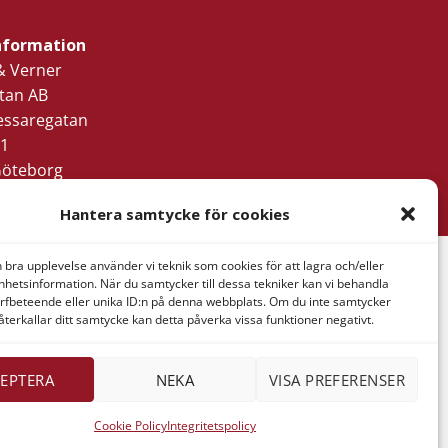
nformation
& Verner
tan AB
ressaregatan
1
Göteborg
Hantera samtycke för cookies
n bra upplevelse använder vi teknik som cookies för att lagra och/eller
hetsinformation. När du samtycker till dessa tekniker kan vi behandla
rfbeteende eller unika ID:n på denna webbplats. Om du inte samtycker
B
återkallar ditt samtycke kan detta påverka vissa funktioner negativt.
EPTERA
NEKA
VISA PREFERENSER
Cookie Policy
Integritetspolicy