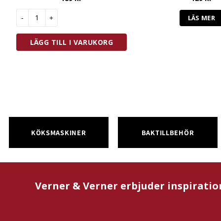
Westmark Serveringstång Med Silikon 34 cm mängd
LÄS MER
LÄGG TILL I VARUKORG
KÖKSMASKINER
BAKTILLBEHÖR
Verner & Verner erbjuder inspiratio