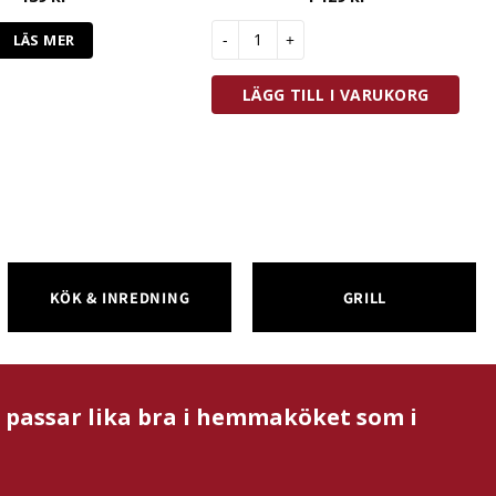
Zwilling Fresh & Save Startset 7 Delar
LÄS MER
LÄGG TILL I VARUKORG
KÖK & INREDNING
GRILL
m passar lika bra i hemmaköket som i