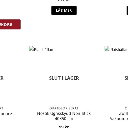
mburgerbröd mängd
LÄS MER
RUKORG
ER
SLUT I LAGER
S
AT
OKATEGORISERAT
O
Nostik Ugnsskydd Non-Stick
Zwil
ppnare
40X50 cm
Vakuumbe
99
kr