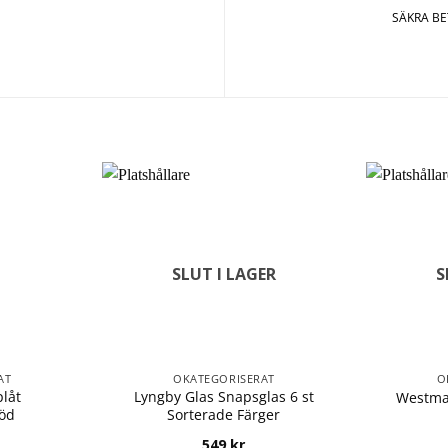
SÄKRA B
SLUT I LAGER
S
AT
OKATEGORISERAT
O
låt
Lyngby Glas Snapsglas 6 st
Westmar
öd
Sorterade Färger
549
kr