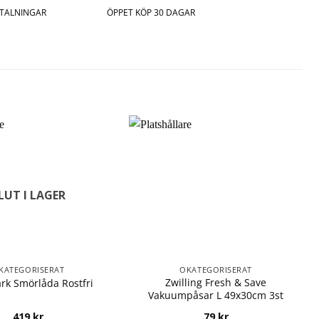
ETALNINGAR
ÖPPET KÖP 30 DAGAR
LUT I LAGER
KATEGORISERAT
OKATEGORISERAT
Zwilling Fresh & Save
k Smörlåda Rostfri
Vakuumpåsar L 49x30cm 3st
419
kr
79
kr