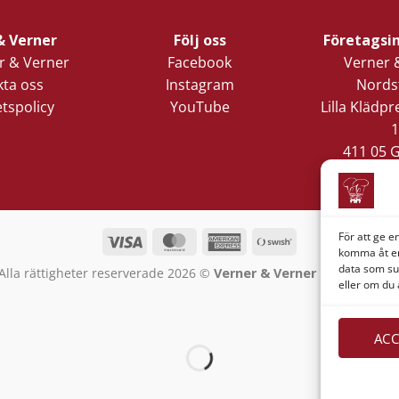
& Verner
Följ oss
Företagsi
 & Verner
Facebook
Verner 
ta oss
Instagram
Nords
etspolicy
YouTube
Lilla Klädp
1
411 05 
För att ge e
Visa
MasterCard
American
Swish
komma åt en
Express
(SE)
data som su
Alla rättigheter reserverade 2026 ©
Verner & Verner Nordstan A
eller om du 
ACC