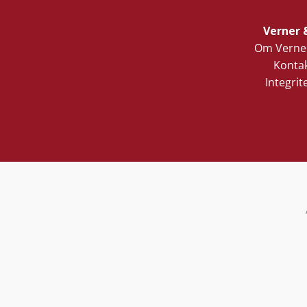
Verner 
Om Verner
Kontak
Integrit