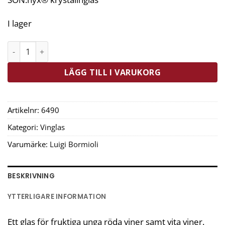
I lager
Luigi Bormioli Vinsglas Fresco 2-Pack 38 cl mängd
LÄGG TILL I VARUKORG
Artikelnr:
6490
Kategori:
Vinglas
Varumärke:
Luigi Bormioli
BESKRIVNING
YTTERLIGARE INFORMATION
Ett glas för fruktiga unga röda viner samt vita viner.