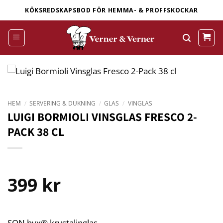
Skip
KÖKSREDSKAPSBOD FÖR HEMMA- & PROFFSKOCKAR
to
content
HEM
/
SERVERING & DUKNING
/
GLAS
/
VINGLAS
LUIGI BORMIOLI VINSGLAS FRESCO 2-
PACK 38 CL
399
kr
SON.hyx® krystalinglas