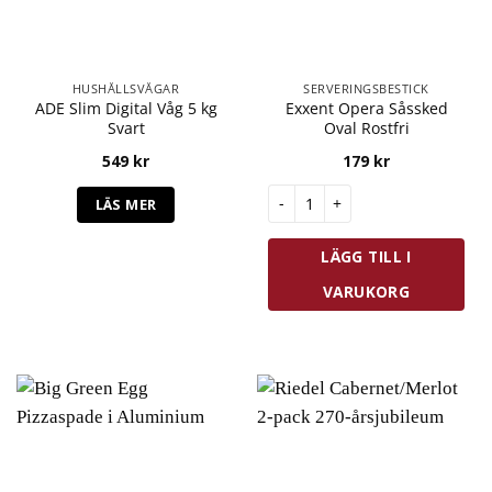
HUSHÅLLSVÅGAR
SERVERINGSBESTICK
ADE Slim Digital Våg 5 kg
Exxent Opera Såssked
Svart
Oval Rostfri
549
kr
179
kr
Exxent Opera Såssked Oval Ro
LÄS MER
LÄGG TILL I
VARUKORG