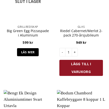
SLUT I LAGER
GRILLREDSKAP
GLAS
Big Green Egg Pizzaspade
Riedel Cabernet/Merlot 2-
i Aluminium
pack 270-årsjubileum
599
kr
949
kr
Riedel Cabernet/Merlot 2-pack
LÄS MER
LÄGG TILL I
VARUKORG