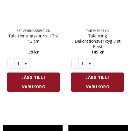
SERVERINGSBESTICK
TÅRTVERKTYG
Tala Honungssnurra i Trä
Tala Icing
13 cm
Dekorationsverktyg 7 st
Plast
39
kr
149
kr
Tala Honungssnurra i Trä 13 cm mängd
Tala Icing Dekorationsverktyg
LÄGG TILL I
LÄGG TILL I
VARUKORG
VARUKORG