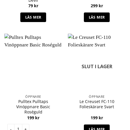
Devil
79
kr
299
kr
LÄS MER
LÄS MER
SLUT I LAGER
ÖPPNARE
ÖPPNARE
Pulltex Pulltaps
Le Creuset FC-110
Vinöppnare Basic
Folieskärare Svart
Roséguld
199
kr
199
kr
Pulltex Pulltaps Vinöppnare Basic Roséguld mängd
LÄS MER