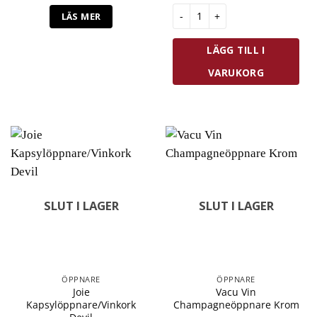
Exxent Opera Såssked Oval Ro
LÄS MER
LÄGG TILL I
VARUKORG
SLUT I LAGER
SLUT I LAGER
ÖPPNARE
ÖPPNARE
Joie
Vacu Vin
Kapsylöppnare/Vinkork
Champagneöppnare Krom