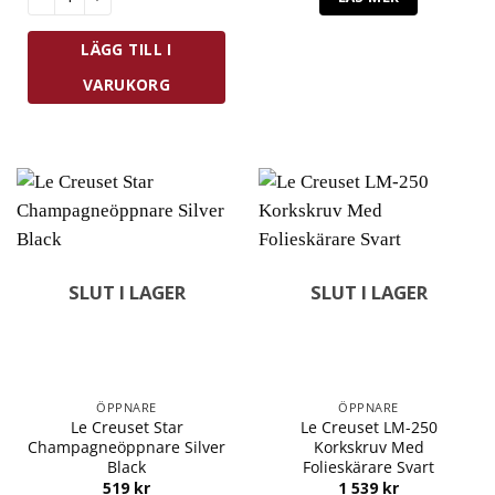
LÄGG TILL I
VARUKORG
SLUT I LAGER
SLUT I LAGER
ÖPPNARE
ÖPPNARE
Le Creuset Star
Le Creuset LM-250
Champagneöppnare Silver
Korkskruv Med
Black
Folieskärare Svart
519
kr
1 539
kr