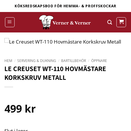
Skip
KÖKSREDSKAPSBOD FÖR HEMMA- & PROFFSKOCKAR
to
content
HEM
/
SERVERING & DUKNING
/
BARTILLBEHÖR
/
ÖPPNARE
LE CREUSET WT-110 HOVMÄSTARE
KORKSKRUV METALL
499
kr
Slut i lager