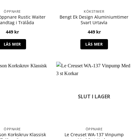
ÖPPNARE
KÖKSTIMER
öppnare Rustic Waiter
Bengt Ek Design Aluminiumtimer
andtag i Trälåda
Svart Urtavla
449
kr
449
kr
LÄS MER
LÄS MER
SLUT I LAGER
ÖPPNARE
ÖPPNARE
son Korkskruv Klassisk
Le Creuset WA-137 Vinpump