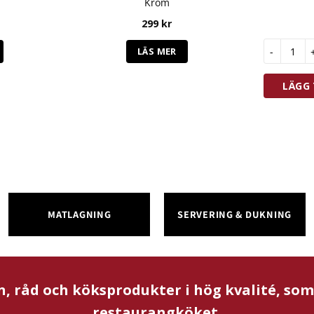
Krom
299
kr
CJ Anderss
LÄS MER
LÄGG 
MATLAGNING
SERVERING & DUKNING
n, råd och köksprodukter i hög kvalité, so
restaurangköket.