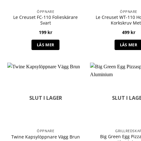
ÖPPNARE
ÖPPNARE
Le Creuset FC-110 Folieskärare
Le Creuset WT-110 H
Svart
Korkskruv Met
199
kr
499
kr
LÄS MER
LÄS MER
SLUT I LAGER
SLUT I LAG
ÖPPNARE
GRILLREDSKA
Big Green Egg Pizz
Twine Kapsylöppnare Vägg Brun