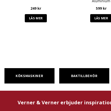
Aluminium
249
kr
599
kr
LÄS MER
LÄS MER
KÖKSMASKINER
BAKTILLBEHÖR
Verner & Verner erbjuder inspiratio