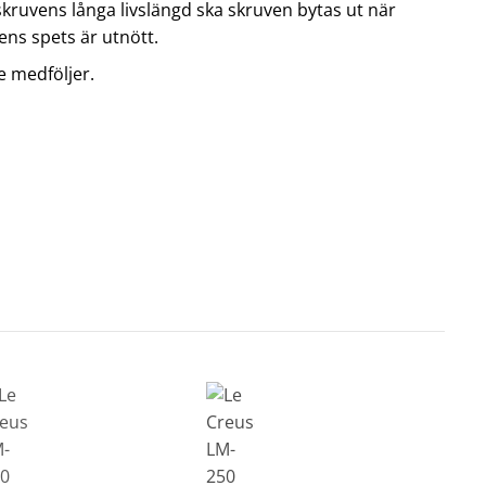
skruvens långa livslängd ska skruven bytas ut när
ns spets är utnött.
e medföljer.