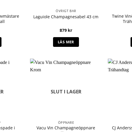
ÖVRIGT BAR
ovmästare
Twine Vin
Laguiole Champagnesabel 43 cm
all
Träh
879
kr
LÄS MER
ER
SLUT I LAGER
P
ÖPPNARE
aspade i
Vacu Vin Champagneöppnare
CJ Anders