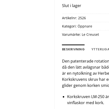
Slut i lager
Artikelnr:
2526
Kategori:
Öppnare
Varumärke:
Le Creuset
BESKRIVNING
YTTERLIG
Den patenterade rotation
då den lätt avlägsnar båd
är en nytolkning av Herbe
Korkskruvens skruv har e
glider genom korken smid
Korkskruven LM-250 är 
vinflaskor med kork.