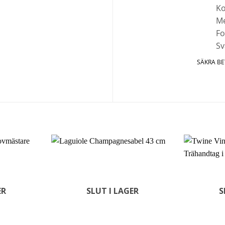
SÄKRA B
ER
SLUT I LAGER
S