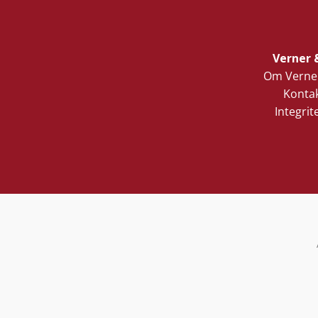
Verner 
Om Verner
Kontak
Integrit