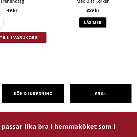
Trähandtag
Med 3 st Korkar
49
kr
359
kr
on Korkskruv Klassisk Trähandtag mängd
LÄS MER
TILL I VARUKORG
KÖK & INREDNING
GRILL
m passar lika bra i hemmaköket som i