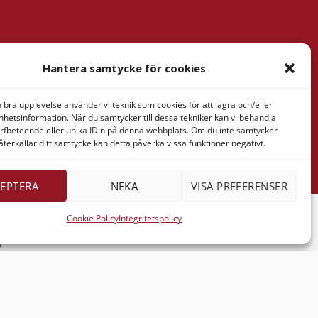
nformation
Hantera samtycke för cookies
& Verner
tan AB
n bra upplevelse använder vi teknik som cookies för att lagra och/eller
ressaregatan
hetsinformation. När du samtycker till dessa tekniker kan vi behandla
1
rfbeteende eller unika ID:n på denna webbplats. Om du inte samtycker
återkallar ditt samtycke kan detta påverka vissa funktioner negativt.
Göteborg
EPTERA
NEKA
VISA PREFERENSER
Cookie Policy
Integritetspolicy
B