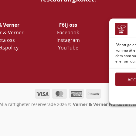
& Verner
Följ oss
Företagsi
 & Verner
Facebook
Verner 
ta oss
Instagram
Nords
För att ge e
etspolicy
YouTube
Lilla Klädp
komma åt en
1
data som su
eller om du 
411 05 
ACC
Visa
MasterCard
American
Swish
Express
(SE)
Alla rättigheter reserverade 2026 ©
Verner & Verner Nordstan A