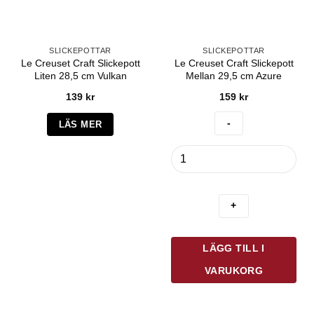
SLICKEPOTTAR
SLICKEPOTTAR
Le Creuset Craft Slickepott
Le Creuset Craft Slickepott
Liten 28,5 cm Vulkan
Mellan 29,5 cm Azure
139
kr
159
kr
LÄS MER
Le
Creuset
Craft
Slickepott
Mellan
29,5
cm
LÄGG TILL I
Azure
mängd
VARUKORG