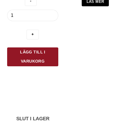
LÄS MER
Exxent
Opera
Såssked
Oval
Rostfri
mängd
LÄGG TILL I
VARUKORG
SLUT I LAGER