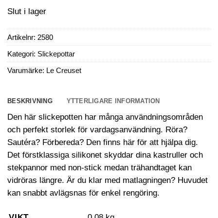
Slut i lager
Artikelnr:
2580
Kategori:
Slickepottar
Varumärke:
Le Creuset
BESKRIVNING
YTTERLIGARE INFORMATION
Den här slickepotten har många användningsområden
och perfekt storlek för vardagsanvändning. Röra?
Sautéra? Förbereda? Den finns här för att hjälpa dig.
Det förstklassiga silikonet skyddar dina kastruller och
stekpannor med non-stick medan trähandtaget kan
vidröras längre. Är du klar med matlagningen? Huvudet
kan snabbt avlägsnas för enkel rengöring.
VIKT
0,08 kg