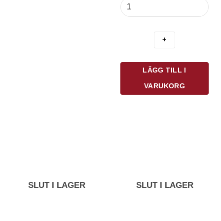
Kochblume
Slickepott
Hål
Silikon
31
cm
Antracitgrå
LÄGG TILL I
mängd
VARUKORG
SLUT I LAGER
SLUT I LAGER