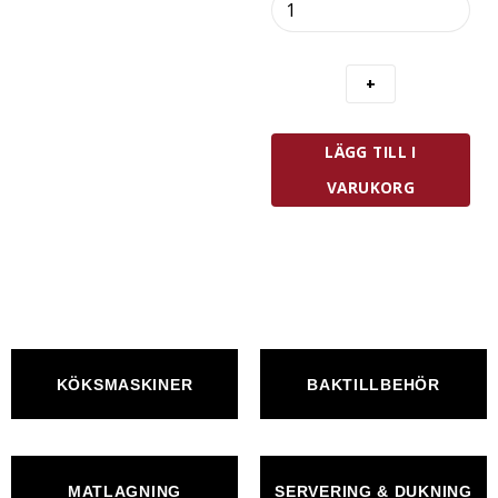
Ice
Balls
XL
4-
Pack
mängd
LÄGG TILL I
VARUKORG
KÖKSMASKINER
BAKTILLBEHÖR
MATLAGNING
SERVERING & DUKNING