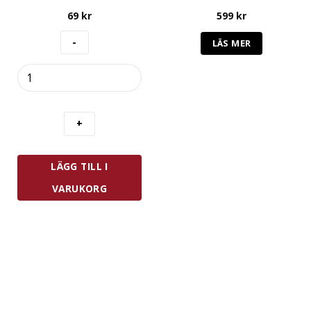
69
kr
599
kr
LÄS MER
Westmark
Äggsked
6
st
Plast
Vit
mängd
LÄGG TILL I
VARUKORG