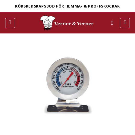
Skip
KÖKSREDSKAPSBOD FÖR HEMMA- & PROFFSKOCKAR
to
content