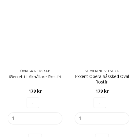
ÖVRIGA REDSKAP
SERVERINGSBESTICK
Exxent Opera Såssked Oval
iGenietti Lökhållare Rostfri
Rostfri
179
kr
179
kr
iGenietti
Exxent
Lökhållare
Opera
Rostfri
Såssked
mängd
Oval