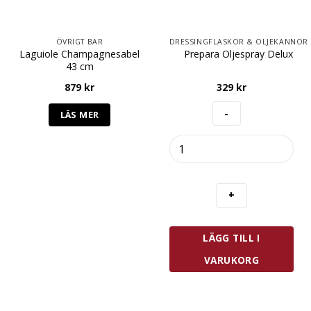
ÖVRIGT BAR
DRESSINGFLASKOR & OLJEKANNOR
Laguiole Champagnesabel
Prepara Oljespray Delux
43 cm
879
kr
329
kr
LÄS MER
Prepara
Oljespray
Delux
mängd
LÄGG TILL I
VARUKORG