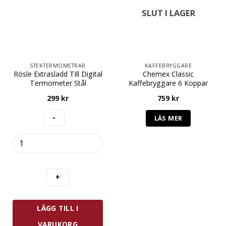
SLUT I LAGER
STEKTERMOMETRAR
KAFFEBRYGGARE
Rösle Extrasladd Till Digital
Chemex Classic
Termometer Stål
Kaffebryggare 6 Koppar
299
kr
759
kr
LÄS MER
Rösle
Extrasladd
Till
Digital
Termometer
Stål
mängd
LÄGG TILL I
VARUKORG